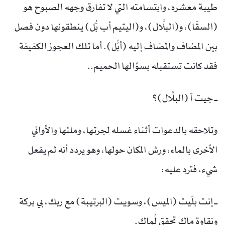
طيبة معشره، وابتسامته التي لا تفارق وجهه الصبوح هو
(السقّا)، و(البلَّال)، و(اليتيم أب بُّل) ينطقونها دون فصل
بين المضاف والمضاف إليه (أبُّل). أما تلك العجوز الكفيفة
فقد كانت تستقبله بسؤالها الحميم..
ــ جيت آ (البلَّال)؟
وتلاحقه بالدعوات أثناء غسله لجرتها، وملئها والأواني
الأخرى بالماء، ورش المكان حولها، وهو يردد أنه لم يفعل
شيء، فترد عليه:
ــ إنت بلّيت (الميس)، وسويت (البرتيبة) مع ربك، بي بركة
ونقاوة ماك تحقق لُماك.