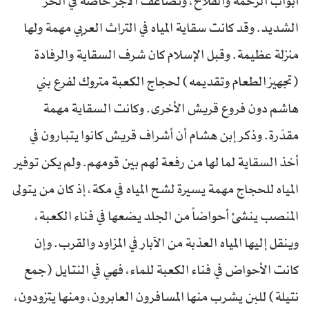
أبواب الرحمة والفلاح، وتُضاعف الأجر خاصة في الحر
الشديد. وقد كانت سقاية المياه في التراث العربي مهمة ولها
منزلة عظيمة. وقبل الإسلام كان شرف السقاية والرفادة
(تجهيز الطعام وتقديمه) لحجاج الكعبة متروك لفرع بني
هاشم دون فروع قريش الأخرى. وكانت السقاية مهمة
مقدّرة. وذكر إبن هشام أن أشراف قريش كانوا يتبارون في
أخذ السقاية لما لها من رفعة لهم بين قومهم. ولم يكن توفير
المياه للحجاج مهمة يسيرة لشح المياه في مكة، إذ كان من يتولى
المنصب ينشئ أحواضاً من الجلد يضعها في فناء الكعبة،
وينقل إليها المياه العذبة من الآبار في المزاود والقرب. وإن
كانت الأحواض في فناء الكعبة للماء، فهي في النتايل (جمع
نتيلة) للبن يشرب منها المسافرون العابرون، ومنها يتزودون،