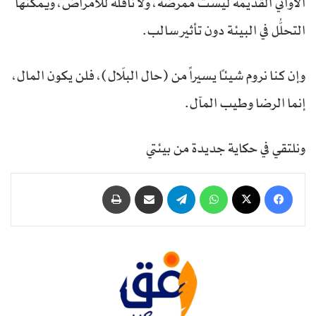
الأواني القديمة ليست ممرضة، ولا ناقلة للأمراض، ويمكنها
التحلُّل في البيئة دون تأثير سالب.
وإن كنا نروم شيئاً يسيراً من (حال البلّال)، فلن يكون المال،
إنما الرضا وطيب المآل.
ونلتقي في حكاية جديدة من بيئتي
فيسبوك
‫X
واتساب
تيلقرام
مشاركة عبر البريد
طباعة