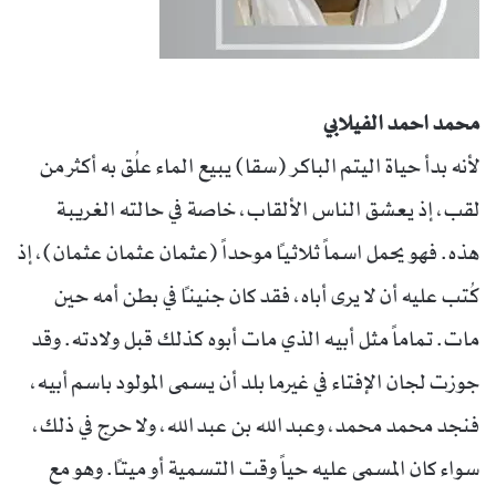
محمد احمد الفيلابي
لأنه بدأ حياة اليتم الباكر (سقا) يبيع الماء علُق به أكثر من
لقب، إذ يعشق الناس الألقاب، خاصة في حالته الغريبة
هذه. فهو يحمل اسماً ثلاثياً موحداً (عثمان عثمان عثمان)، إذ
كُتب عليه أن لا يرى أباه، فقد كان جنيناً في بطن أمه حين
مات. تماماً مثل أبيه الذي مات أبوه كذلك قبل ولادته. وقد
جوزت لجان الإفتاء في غيرما بلد أن يسمى المولود باسم أبيه،
فنجد محمد محمد، وعبد الله بن عبد الله، ولا حرج في ذلك،
سواء كان المسمى عليه حياً وقت التسمية أو ميتاً. وهو مع