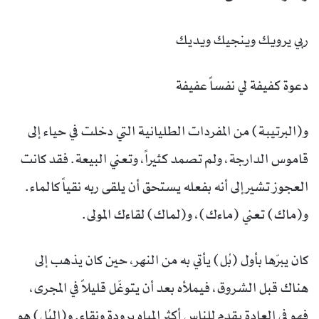
ربي يرويك وينجيك ويديك
دعوة كفيفة لي نفساً عفيفة
و(البرتيبة) من المفردات الطليانية التي دخلت في حياء إلى
قاموس الدارجة، ولم تصمد كثيراً، وتعني البيعة. فقد كانت
العجوز تشير إلى أنه بفعله يستحق أن يلقى ربه نقياً كالماء.
و(ماك) تعني (ماءك)، و(لماك) لقاءك المولى.
كان يبرّها بأول (بُل) يأتي به من النهر، حين كان يذهب إلى
هناك قبل الشروق، فيملأه بعد أن يتوغّل قليلاً في المجرى،
فهو في العادة يقدم للناس أكثر المياه برودة ونقاء. و(البُل) هو