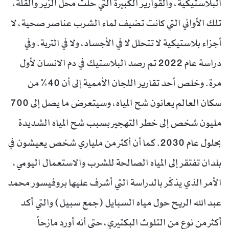
البلاستيكية، والقوارير الكبيرة التي حلّت محل الزير والقُلٌّة،
تلك الأواني التي كانت تضيف لماء الشرب عناصر صحية، لا
أجزاء بلاستيكية لا تتحلل لا في الأجساد، ولا في التربة. وفي
دراسة عام 2022 تم رصد البلاستيك في دم الانسان لأول
مرة. وخلص أحد تقارير اللجان الأممية إلى أن 40% من
سكان العالم يعانون شح المياه، وسيتعرض ما يصل إلى 700
مليون شخص إلى خطر التهجير بسبب شح المياه الشديدة
بحلول عام 2030. كما أن أكثر من ملياري شخص يعيشون في
بلدان تفتقر إلى المياه الصالحة للشرب والاستعمال اليومي،
الأمر الذي يذكّر بالدراسة التي أشرف عليها بروفيسور محمد
عبد الله الريح حول مياه السبايل (جمع سبيل) والتي أكد
أكثر من نوع من التلوث البكتيري، حتى أنه أورد مازحاً