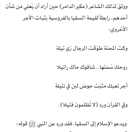
ووثق لذلك الشاعر (عكير الدامر) حين أراد أن يُعلي من شأن
أحدهم، رابطاً لقيمة السقيا بالفروسية بثبات الأجر
الأخروي:
وكت المحنة طوّقت الرجال زي تيلة
روحك سُمتها.. شافوك ماك راتيلا
أجر تعبك مثبّت حوض لبن في نتيلة
وفي القرآن ورد (لا تُظلمون فتيلا).
ويدعو الإسلام إلى السقيا، فقد ورد عن النبي ﷺ قوله: