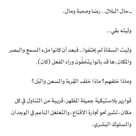
ــ حال البلال.. رضا ومحبة ومال.
وليته بقي..
وليت السقاة لم يختفوا.. فبعد أن كانوا ملء السمع والبصر
والمكان، ها قد باتوا يتخفُّون وراء الفعل (كان).
وماذا خلفهم؟ ماذا خلف القِربة والسعن والبُل؟
قوارير بلاستيكية جميلة المظهر، قريبة من التناول في كل
مكان، تشير نحو تجارة الاقناع، والتغلغل الناعم في الوجدان
والسلوك البشري.