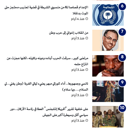
الإعدام قصاصا لـ6 من منسوبي الشرطة في قضية تعذيب محتجز حتى
الموت بدنقلا
منذ 4 أيام
من انقلاب إخواني إلى حرب وطن
منذ 3 أيام
مرتضى كبير.. سرقت الحرب أبناءه وعينه وكليته، لكنها عجزت عن
انتزاع حلمه
منذ 3 أيام
نانسي وجمهورها.. أداء كورالي مبهر يضيء ليالي الغربة (وطن يغني.. لي
السلام… ويا سلام)
منذ 3 أيام
على خلفية تقرير “آفريكا إنتلجنس” العطا في رئاسة الأركان.. دور
سياسي أقل وسيطرة أكبر على الجيش
منذ 3 أيام