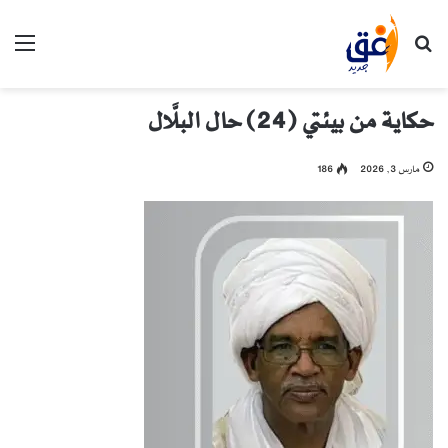
بحث عن
الق
حكاية من بيئتي (24) حال البلَّال
مارس 3, 2026
186