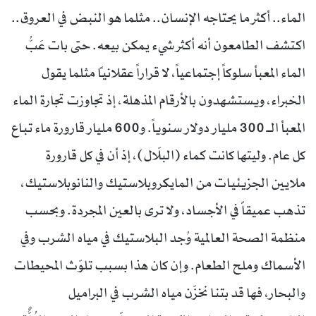
الماء.. أكثر ما يحتاجه الإنسان.. مثلما هو النبض في العروق..
اكتشف الطامعون أنه أكثر شيء يمكن بيعه. حتى بات عَبُّ
الماء المعبأ سلوكاً إجتماعياً، لا قراراً عقلانياً مثلما يقول
الخبراء، ويستشهدون بالأرقام المذهلة، إذ تجاوزت تجارة الماء
المعبأ الــ 300 مليار دولار سنوياً. و600 مليار قارورة ماء تباع
كل عام. وليتها كانت كماء (البلّال)، إذ أن في كل قارورة
ملايين الجزيئيات من المايكروبلاستيك والنانوبلاستيك،
تذهب عميقاً في الأجساد، ولا ترى بالعين المجردة. وبحسب
منظمة الصحة العالمية وُجد البلاستيك في مياه الشرب وفي
الأسماك وملح الطعام. وإن كان هذا بسبب تلوّث المحيطات
والبحار، فها قد بتنا نخزّن مياه الشرب في البراميل