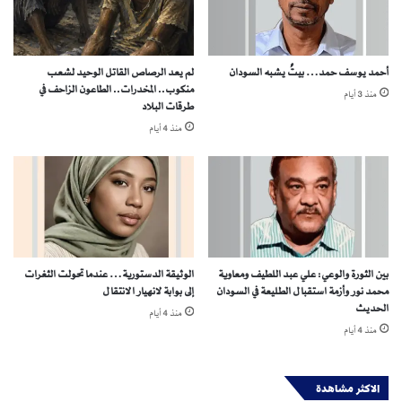
ا
ك
ن
م
ي
ه
ة
ا
أحمد يوسف حمد… بيتٌ يشبه السودان
لم يعد الرصاص القاتل الوحيد لشعب
ل
منكوب.. المخدرات.. الطاعون الزاحف في
منذ 3 أيام
ح
طرقات البلاد
د
منذ 4 أيام
ي
د
ي
ع
ل
ى
ع
د
بين الثورة والوعي: علي عبد اللطيف ومعاوية
الوثيقة الدستورية… عندما تحولت الثغرات
ا
محمد نور وأزمة استقبال الطليعة في السودان
إلى بوابة لانهيار الانتقال
ء
الحديث
منذ 4 أيام
أ
منذ 4 أيام
م
ر
ي
الاكثر مشاهدة
ك