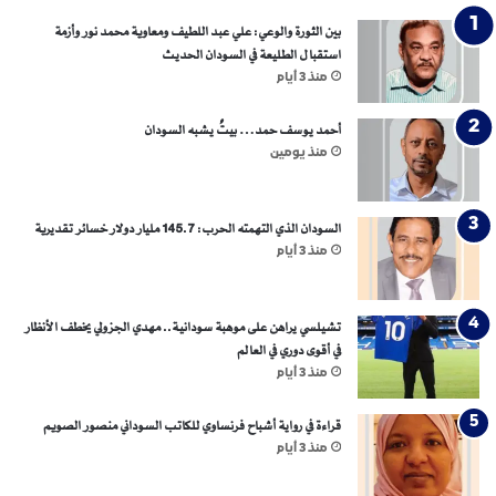
ا
بين الثورة والوعي: علي عبد اللطيف ومعاوية محمد نور وأزمة
و
استقبال الطليعة في السودان الحديث
إ
منذ 3 أيام
س
ر
أحمد يوسف حمد… بيتٌ يشبه السودان
ا
منذ يومين
ئ
ي
ل
السودان الذي التهمته الحرب: 145.7 مليار دولار خسائر تقديرية
منذ 3 أيام
تشيلسي يراهن على موهبة سودانية.. مهدي الجزولي يخطف الأنظار
في أقوى دوري في العالم
منذ 3 أيام
قراءة في رواية أشباح فرنساوي للكاتب السوداني منصور الصويم
منذ 3 أيام