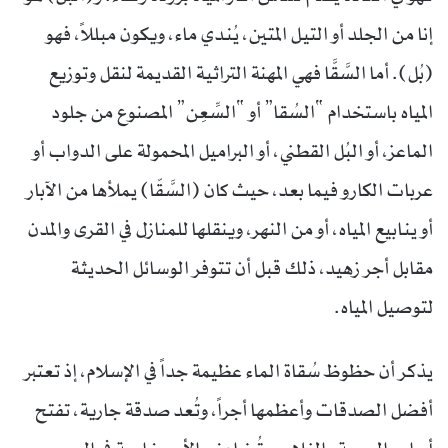
إنا من الجلد أو التيل المتين، يُندي ماء، ويكون مبللاً، فهو
(بُل). أما السَّقَّا فهي المهنة التراثية القديمة لنقل وتوزيع
المياه باستخدام “السُقا” أو “السِّعِن” المصنوع من جلود
الماعز، أو البُل القطني، أو البراميل المحمولة على الدواب أو
عربات الكارو فيما بعد، حيث كان (السَّقّا) يملأها من الآبار
أو ينابيع المياه، أو من النهر، وينقلها للمنازل في القرى والمدن
مقابل أجر زهيد، ذلك قبل أن تتوفر الوسائل الحديثة
لتوصيل المياه.
يذكر أن حظوظ سُقاة الماء عظيمة جداً في الإسلام، إذ تعتبر
أفضل الصدقات وأعظمها أجراً، وتُعد صدقة جارية، تفتح