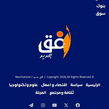
بنوك
سوق
© Copyright 2026, All Rights Reserved |
افق جديد
| New horizon
الرئيسية
سياسة
اقتصاد و اعمال
علوم وتكنولوجيا
ثقافة ومجتمع
المجلة
‫X
فيسبوك
‫YouTube
انستقرام
تيلقرام