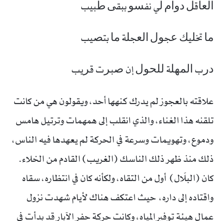
ﺍﻟﻌﺎﻗﻞ ﺩﻭﺍﻡ ﻟﻲ ﻧﻔﺴﻮ ﺑﺒﻘﻰ ﻃﺒﻴﺐ
ﻣﺎ ﺗﺨﻠﻴﻚ ﻋﺠﻮﻝ ﺍﻟﻌﺠﻠﺔ ﻣﺎ ﺑﺘﺼﻴﺐ
ﺩﺭﺏ ﺍﻟﻤﻬﻠﺔ ﻟﻠﺤﻮﻝ إﻥ ﺻﺒﺮﺕ ﻗﺮﻳﺐ
علاقته بالعجوز لم يدرك كنهها أحد، ويقولون هي من كانت
تلقنه هذا الغناء، والذي انقلب إلى همهمات وترتيل هامس
ودموع، وتهويمات وسرعة في الحركة لم يعهدها فيه الناس،
ذلك منذ ظهر ذلك الناسك (الغريب) القادم من الخلاء.
كان (البلّال) أول من التقاه، ولكأنه كان في انتظاره، سقاه
واقتاده إلى داره، حيث اعتكف هناك لأيام شهدت نزول
عمال هيئة توفير المياه، وكانت حركة حفر الآبار قد بدأت في