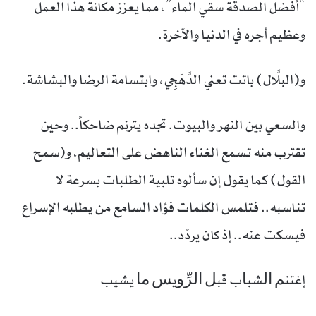
“أفضل الصدقة سقي الماء”، مما يعزز مكانة هذا العمل
وعظيم أجره في الدنيا والآخرة.
و(البلَّال) باتت تعني الدَّهَجِي، وابتسامة الرضا والبشاشة.
والسعي بين النهر والبيوت. تجده يترنم ضاحكاً.. وحين
تقترب منه تسمع الغناء الناهض على التعاليم، و(سمح
القول) كما يقول إن سألوه تلبية الطلبات بسرعة لا
تناسبه.. فتلمس الكلمات فؤاد السامع من يطلبه الإسراع
فيسكت عنه.. إذ كان يردّد..
إﻏﺘﻨﻢ ﺍﻟﺸﺒﺎﺏ ﻗﺒﻞ ﺍﻟﺮِّﻭﻳﺲ ﻣﺎ ﻳﺸﻴﺐ