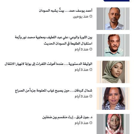
أحمد يوسف حمد… بيتٌ يشبه السودان
منذ يومين
بين الثورة والوعي: علي عبد اللطيف ومعاوية محمد نور وأزمة
استقبال الطليعة في السودان الحديث
منذ 3 أيام
الوثيقة الدستورية… عندما تحولت الثغرات إلى بوابة لانهيار الانتقال
منذ 3 أيام
شمال كردفان… حين يصبح غياب المعلومة جزءاً من الصراع
منذ 3 أيام
د. جون قرنق.. إرث منقسم بين ضفتين
منذ 3 أيام