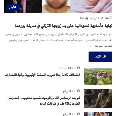
اخبار
منذ 36 دقيقة
159
نهاية مأساوية لسودانية على يد زوجها التركي في مدينة بورصة
أفق جديد تدفع الحرب، في كثير من الأحيان، النساء إلى الهروب من جحيمٍ لتجد بعضهن أنفسهن في جحيم
آخر. فمنذ اندلاع الصراع في السودان، أصبحت آلاف السودانيات يعشن في بلدان اللجوء وهن يواجهن
هشاشة مضاعفة؛…
اقرأ المزيد
منذ 21 ساعة
اختطاف ثلاثة رعاة على يد الشفتة الإثيوبية بولاية القضارف
منذ 3 أيام
لم يعد الرصاص القاتل الوحيد لشعب منكوب.. المخدرات..
الطاعون الزاحف في طرقات البلاد
منذ 3 أيام