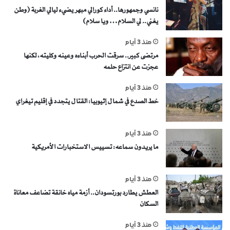
نانسي وجمهورها.. أداء كورالي مبهر يضيء ليالي الغربة (وطن
يغني.. لي السلام… ويا سلام)
منذ 3 أيام
مرتضى كبير.. سرقت الحرب أبناءه وعينه وكليته، لكنها
عجزت عن انتزاع حلمه
منذ 3 أيام
خط الصدع في شمال إثيوبيا: القتال يتجدد في إقليم تيغراي
منذ 3 أيام
ما يريدون سماعه: تسييس الاستخبارات الأمريكية
منذ 3 أيام
العطش يطارد بورتسودان.. أزمة مياه خانقة تضاعف معاناة
السكان
منذ 3 أيام