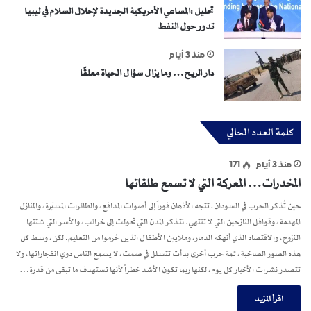
تحليل :المساعي الأمريكية الجديدة لإحلال السلام في ليبيا
تدور حول النفط
منذ 3 أيام
دار الريح… وما يزال سؤال الحياة معلقًا
كلمة العدد الحالي
منذ 3 أيام
171
المخدرات… المعركة التي لا تسمع طلقاتها
حين تُذكر الحرب في السودان، تتجه الأذهان فوراً إلى أصوات المدافع، والطائرات المسيّرة، والمنازل
المهدمة، وقوافل النازحين التي لا تنتهي. نتذكر المدن التي تحولت إلى خرائب، والأسر التي شتتها
النزوح، والاقتصاد الذي أنهكه الدمار، وملايين الأطفال الذين حُرموا من التعليم. لكن، وسط كل
هذه الصور الصاخبة، ثمة حرب أخرى بدأت تتسلل في صمت، لا يسمع الناس دوي انفجاراتها، ولا
تتصدر نشرات الأخبار كل يوم، لكنها ربما تكون الأشد خطراً لأنها تستهدف ما تبقى من قدرة…
اقرأ المزيد