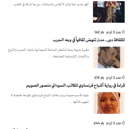
أفق جديد ثمة ليالٍ لا تُقاس بالساعات، بل بما تتركه في القلب…
منذ 3 أيام
142
للثقافة دور.. مدن تنهض ثقافياً في وجه الحرب
مغيرة حربية بينما تنشغل الساحة السودانية بأخبار الحرب والنزوح
والأزمات الإنسانية المضاعفة،…
منذ 3 أيام
215
قراءة في رواية أشباح فرنساوي للكاتب السوداني منصور الصويم
علياء قاسم حمودة يبدو غلاف أشباح فرنساوي كلوحة غامضة لا
تُفهم دلالتها…
منذ 3 أيام
244