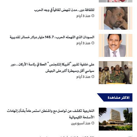
للثقافة دور.. مدن تنهض ثقافياً في وجه الحرب
منذ 3 أيام
السودان الذي التهمته الحرب: 145.7 مليار دولار خسائر تقديرية
منذ 3 أيام
على خلفية تقرير “آفريكا إنتلجنس” العطا في رئاسة الأركان.. دور
سياسي أقل وسيطرة أكبر على الجيش
منذ 3 أيام
الاكثر مشاهدة
الخارجية تكشف عن تواصل مع واشنطن استمر عاماً بشأن إتهامات
الأسلحة الكيميائية
منذ أسبوعين