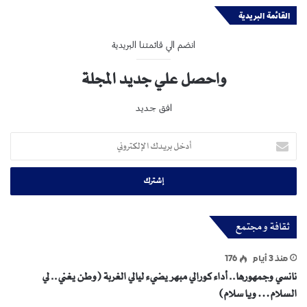
القائمة البريدية
انضم الي قائمتنا البريدية
واحصل علي جديد المجلة
افق جديد
أدخل
بريدك
الإلكتروني
ثقافة و مجتمع
منذ 3 أيام
176
نانسي وجمهورها.. أداء كورالي مبهر يضيء ليالي الغربة (وطن يغني.. لي
السلام… ويا سلام)