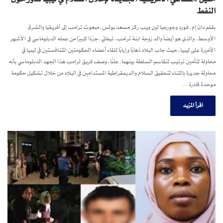
النفط
بقلم دان إم. فورد وجورجيا لين ويب ركز مسعد بولس، مبعوث ترامب إلى أفريقيا والشرق
الأوسط، والذي هو أيضاً والد زوجة ابنة ترامب، تيفاني، جزءًا كبيرًا من عمله الدبلوماسي في الأشهر
الأخيرة على ليبيا، حيث جاب البلاد ذهابًا وإيابًا للقاء أعضاء الحكومتين المتنافستين في ليبيا في
محاولة لتأمين ترتيب لتقاسم السلطة بينهما. علنًا، وصف فريق ترامب هذا الجهد الدبلوماسي بأنه
محاولة جديرة بالثناء لتحقيق السلام والديمقراطية المستدامين في البلاد من خلال تشكيل حكومة
موحدة قادرة…
اقرأ المزيد