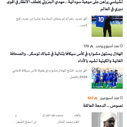
تشيلسي يراهن على موهبة سودانية.. مهدي الجزولي يخطف الأنظار في أقوى
دوري في العالم
أفق جديد رغم أنه لم يتجاوز السادسة عشرة من عمره، نجح
لاعب…
منذ أسبوع واحد
170
الهلال يستهل مشواره في كأس سيكافا بثنائية في شباك توسكر.. والصحافة
الغانية والكينية تشيد بالأداء
أفق جديد افتتح الهلال مشواره في بطولة كأس سيكافا كاجامي
2026 بأفضل…
منذ أسبوعين
547
نصوص .. الدمعة العالقة
باتجاه محمد طه القدال و
المعتز محمد المختار لن أسمَحَ للشِّعر…