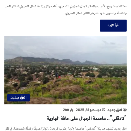
احتفاءً بمشروع الأديب والمفكر كمال الجزولي الشعري، أقام مركز رزنامة كمال الجزولي للفكر الحر
والثقافة والتنوير ندوة: المزمار الثائر.كمال الجزولي…
اقرأ المزيد
افق جديد
أفق جديد
ديسمبر 31, 2025
266
“كادقلي”.. عاصمة الجبال على حافة الهاوية
أفق جديد تشهد مدينة “كادقلي” عاصمة ولاية جنوب كردفان، توترًا عميقًا وقلقًا متصاعدًا، في ظل