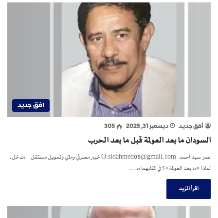
افق جديد
أفق جديد
ديسمبر 31, 2025
305
السودان ما بعد العولمة قبل ما بعد الحرب
عمر سيد احمد O.sidahmed09@gmail.com خبير مصرفي ومالي وتمويل مستقل مدخل:
لماذا «ما بعد العولمة»؟ في كتابهما ما…
اقرأ المزيد