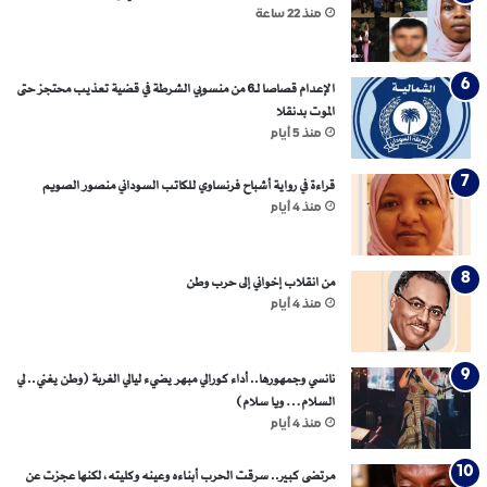
منذ 22 ساعة
الإعدام قصاصا لـ6 من منسوبي الشرطة في قضية تعذيب محتجز حتى
الموت بدنقلا
منذ 5 أيام
قراءة في رواية أشباح فرنساوي للكاتب السوداني منصور الصويم
منذ 4 أيام
من انقلاب إخواني إلى حرب وطن
منذ 4 أيام
نانسي وجمهورها.. أداء كورالي مبهر يضيء ليالي الغربة (وطن يغني.. لي
السلام… ويا سلام)
منذ 4 أيام
مرتضى كبير.. سرقت الحرب أبناءه وعينه وكليته، لكنها عجزت عن