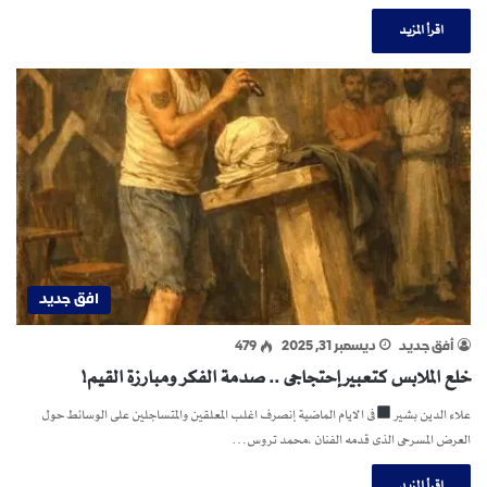
اقرأ المزيد
افق جديد
أفق جديد
ديسمبر 31, 2025
479
خلع الملابس كتعبير إحتجاجى .. صدمة الفكر ومبارزة القيم!
علاء الدين بشير
فى الايام الماضية إنصرف اغلب المعلقين والمتساجلين على الوسائط حول
العرض المسرحى الذى قدمه الفنان ،محمد تروس…
اقرأ المزيد