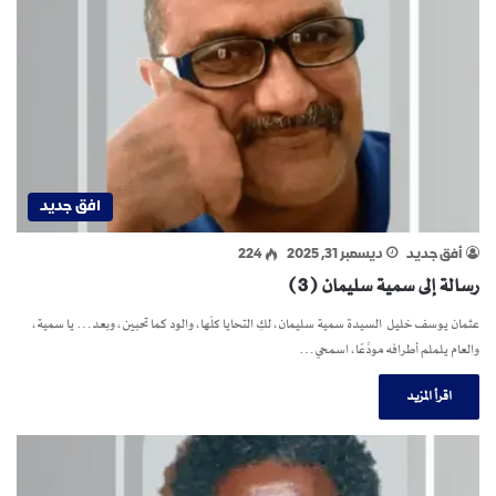
افق جديد
أفق جديد
ديسمبر 31, 2025
224
رسالة إلى سمية سليمان (3)
عثمان يوسف خليل السيدة سمية سليمان، لكِ التحايا كلّها، والود كما تحبين، وبعد… يا سمية،
والعام يلملم أطرافه مودِّعًا، اسمحي…
اقرأ المزيد