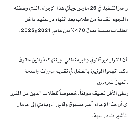
وأفغانستان وميانمار والكاميرون، على أن يدخل القرار حيز التنفيذ في 26 مارس.ويأتي هذا الإجراء، الذي وصفته
اللجوء المقدمة من طلاب بعد انتهاء دراستهم داخل
ق 470% بين عامي 2021 و2025.
 القرار غير قانوني وغير منطقي، وينتهك قوانين حقوق
.كما اتهموا الوزيرة بالفشل في تقديم مبررات واضحة
يزاً غير مبرر.
 على الأقل تعليقه مؤقتاً، خصوصاً للطلاب الذين من المقرر
ى أن هذا الإجراء “غير مسبوق وقاسٍ”، ويؤدي إلى حرمان
 تأشيرات دراسية.