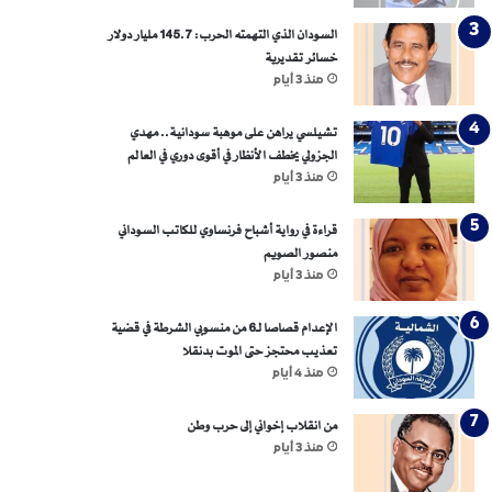
السودان الذي التهمته الحرب: 145.7 مليار دولار
خسائر تقديرية
منذ 3 أيام
تشيلسي يراهن على موهبة سودانية.. مهدي
الجزولي يخطف الأنظار في أقوى دوري في العالم
منذ 3 أيام
قراءة في رواية أشباح فرنساوي للكاتب السوداني
منصور الصويم
منذ 3 أيام
الإعدام قصاصا لـ6 من منسوبي الشرطة في قضية
تعذيب محتجز حتى الموت بدنقلا
منذ 4 أيام
من انقلاب إخواني إلى حرب وطن
منذ 3 أيام