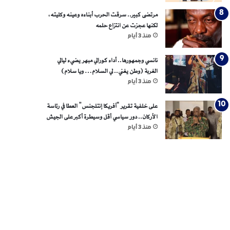
مرتضى كبير.. سرقت الحرب أبناءه وعينه وكليته،
لكنها عجزت عن انتزاع حلمه
منذ 3 أيام
نانسي وجمهورها.. أداء كورالي مبهر يضيء ليالي
الغربة (وطن يغني.. لي السلام… ويا سلام)
منذ 3 أيام
على خلفية تقرير “آفريكا إنتلجنس” العطا في رئاسة
الأركان.. دور سياسي أقل وسيطرة أكبر على الجيش
منذ 3 أيام