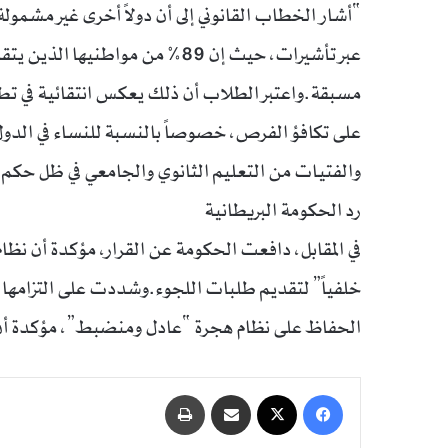
“أشار الخطاب القانوني إلى أن دولاً أخرى غير مشمو
عبر تأشيرات، حيث إن 89% من موا
مسبقة.واعتبر الطلاب أن ذلك يعكس انتقائية في تطبي
على تكافؤ الفرص، خصوصاً بالنسبة للنساء في الدول 
والفتيات من التعليم الثانوي والجامعي في ظل حكم 
رد الحكومة البريطانية
في المقابل، دافعت الحكومة عن القرار، مؤكدة أن نظا
خلفياً” لتقديم طلبات اللجوء.وشددت على التزامها ب
الحفاظ على نظام هجرة “عادل ومنضبط”، مؤكدة أن ال
فيسبوك
‫X
مشاركة عبر البريد
طباعة