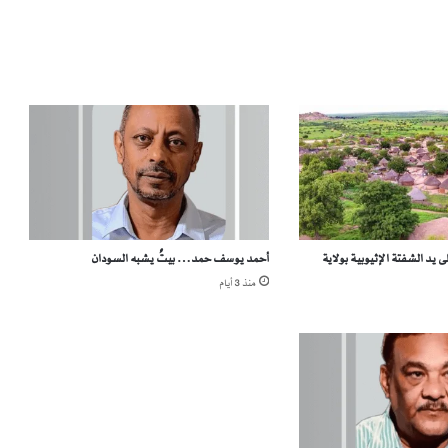
ة
ي
ا
س
ي
ن
ي
ت
ر
ب
ع
ع
 يد الشفتة الإثيوبية بولاية
أحمد يوسف حمد… بيتٌ يشبه السودان
ل
ى
منذ 3 أيام
ع
ر
ش
ا
ل
ت
ل