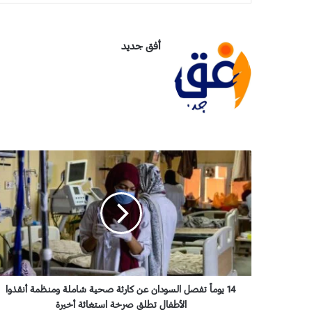
أفق جديد
1
4
ي
و
م
اً
ت
ف
ص
ل
14 يوماً تفصل السودان عن كارثة صحية شاملة ومنظمة أنقذوا
ا
الأطفال تطلق صرخة استغاثة أخيرة