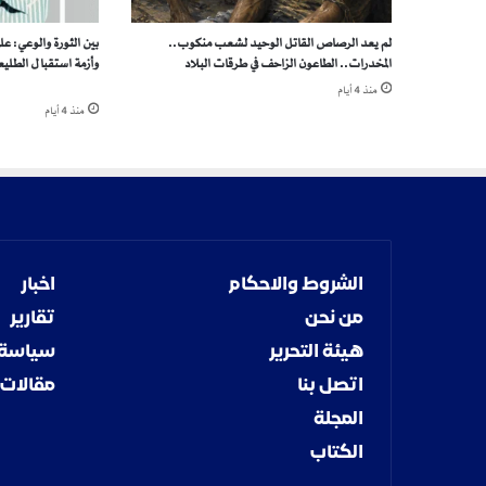
ة
و
لم يعد الرصاص القاتل الوحيد لشعب منكوب..
بين الثورة والوعي: ع
م
المخدرات.. الطاعون الزاحف في طرقات البلاد
وأزمة استقبال ا
ن
منذ 4 أيام
ظ
منذ 4 أيام
م
ة
أ
ن
ق
ذ
و
ا
الشروط والاحكام
اخبار
ا
من نحن
تقارير
ل
أ
هيئة التحرير
سياسة
ط
اتصل بنا
مقالات
ف
ا
المجلة
ل
الكتاب
ت
ط