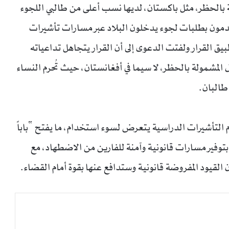
لة بالحظر، مثل باكستان، لديها نسب أعلى من طالبي اللجوء
طنيها الذين يتقدمون بطلبات لجوء يدخلون البلاد عبر مسارات تأشيرات
ق القرار ولفتت الدعوى إلى أن القرار يتجاهل تداعياته
المشمولة بالحظر، لا سيما في أفغانستان، حيث تُحرم النساء
طالبان.
م التأشيرات الدراسية يتعرض لسوء استخدام، ما يفتح “باباً
توفير مسارات قانونية وآمنة للفارين من الاضطهاد، مع
قيود المفروضة قانونية وستدافع عنها بقوة أمام القضاء.