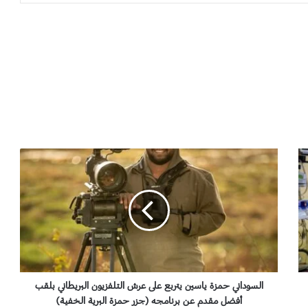
ا
ل
س
و
د
ا
ن
ي
ح
م
السوداني حمزة ياسين يتربع على عرش التلفزيون البريطاني بلقب
ز
أفضل مقدم عن برنامجه (جزر حمزة البرية الخفية)