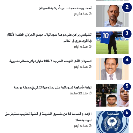
أحمد يوسف حمد… بيتٌ يشبه السودان
منذ 3 أيام
تشيلسي يراهن على موهبة سودانية.. مهدي الجزولي يخطف الأنظار
في أقوى دوري في العالم
منذ 4 أيام
السودان الذي التهمته الحرب: 145.7 مليار دولار خسائر تقديرية
منذ 4 أيام
نهاية مأساوية لسودانية على يد زوجها التركي في مدينة بورصة
منذ 22 ساعة
الإعدام قصاصا لـ6 من منسوبي الشرطة في قضية تعذيب محتجز حتى
الموت بدنقلا
منذ 5 أيام