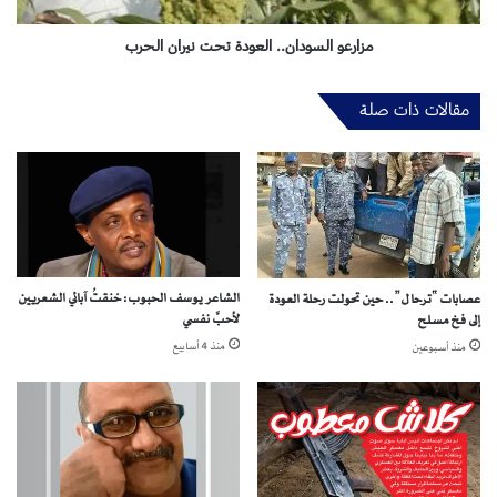
ح
س
ا
و
مزارعو السودان.. العودة تحت نيران الحرب
ك
د
م
ا
مقالات ذات صلة
ع
ن
ج
.
ز
.
ه
ا
ا
ل
ع
و
د
الشاعر يوسف الحبوب: خنقتُ آبائي الشعريين
عصابات “ترحال”.. حين تحولت رحلة العودة
ة
لأحبَّ نفسي
إلى فخ مسلح
ت
ح
منذ 4 أسابيع
منذ أسبوعين
ت
ن
ي
ر
ا
ن