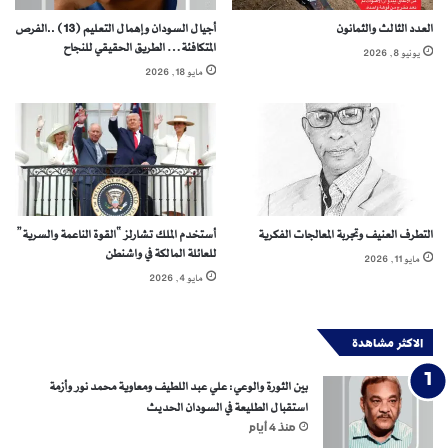
ا
العدد الثالث والثمانون
أجيال السودان وإهمال التعليم (13) ..الفرص
ل
المتكافئة… الطريق الحقيقي للنجاح
يونيو 8, 2026
ح
مايو 18, 2026
ر
ب
التطرف العنيف وتجربة المعالجات الفكرية
أستخدم الملك تشارلز “القوة الناعمة والسرية”
للعائلة المالكة في واشنطن
مايو 11, 2026
مايو 4, 2026
الاكثر مشاهدة
بين الثورة والوعي: علي عبد اللطيف ومعاوية محمد نور وأزمة
استقبال الطليعة في السودان الحديث
منذ 4 أيام