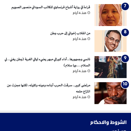
قراءة في رواية أشباح فرنساوي للكاتب السوداني منصور الصويم
منذ 4 أيام
من انقلاب إخواني إلى حرب وطن
منذ 4 أيام
نانسي وجمهورها.. أداء كورالي مبهر يضيء ليالي الغربة (وطن يغني.. لي
السلام… ويا سلام)
منذ 4 أيام
مرتضى كبير.. سرقت الحرب أبناءه وعينه وكليته، لكنها عجزت عن
انتزاع حلمه
منذ 4 أيام
الشروط والاحكام