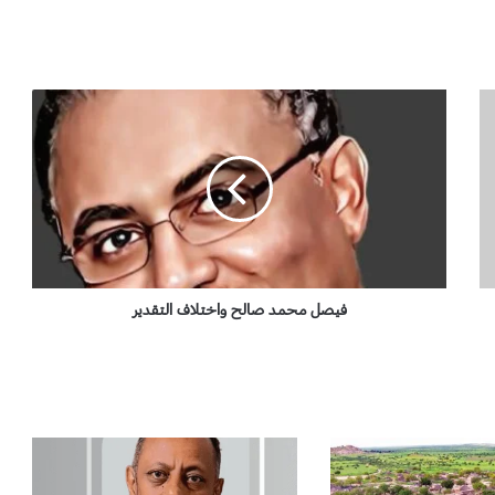
ف
ي
ص
ل
م
ح
م
د
ص
ا
فيصل محمد صالح واختلاف التقدير
ل
ح
و
ا
خ
ت
ل