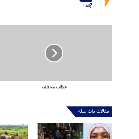
خ
ط
ا
ب
م
خ
ت
ل
ف
خطاب مختلف
مقالات ذات صلة