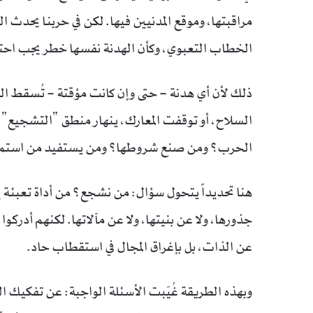
مراقبتها، وموقع المدنيين فيها. لكن في حربنا يحدث ا
الخطاب التعبوي، وكأن الهدنة نفسها خطر يجب احتو
ذلك لأن أي هدنة – حتى وإن كانت مؤقتة – تُسقط 
السلاح، أو توقفت المعارك، ينهار منطق “التشجيع”، 
الحرب؟ ومن صنع شروطها؟ ومن يستفيد من استمر
هنا تحديداً يتحول سؤال: من نشجع؟ من أداة تعبئة 
جذورها، ولا عن بنيتها، ولا عن مآلاتها. لكنهم أدركو
عن الذات، بل بإغراق المجال في استقطاب حاد.
وبهذه الطريقة غُيّبت الأسئلة الواجبة: عن تفكيك