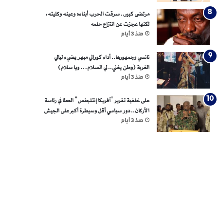
مرتضى كبير.. سرقت الحرب أبناءه وعينه وكليته،
لكنها عجزت عن انتزاع حلمه
منذ 3 أيام
نانسي وجمهورها.. أداء كورالي مبهر يضيء ليالي
الغربة (وطن يغني.. لي السلام… ويا سلام)
منذ 3 أيام
على خلفية تقرير “آفريكا إنتلجنس” العطا في رئاسة
الأركان.. دور سياسي أقل وسيطرة أكبر على الجيش
منذ 3 أيام