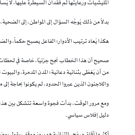
المليشيات ورعايتها ثم فقدان السيطرة عليها، لا يُ
بدلاً من ذلك يُوجَّه السؤال إلى المواطن، إلى الضحية،
هكذا يُعاد ترتيب الأدوار؛ الفاعل يصبح حكماً، وال
صحيح أن هذا الخطاب نجح جزئياً، خاصة في لحظات الخ
من أن يُغطّى بثنائية دعائية؛ المدن المدمرة، والبيوت
واللاجئون الذين عبروا الحدود، لم يكونوا بحاجة إل
ومع مرور الوقت، بدأت فجوة واسعة تتشكل بين هذا 
دليل إفلاس سياسي.
أكثر ما أقلق مروّجي الثنائية هو بروز موقف يقول بوضو