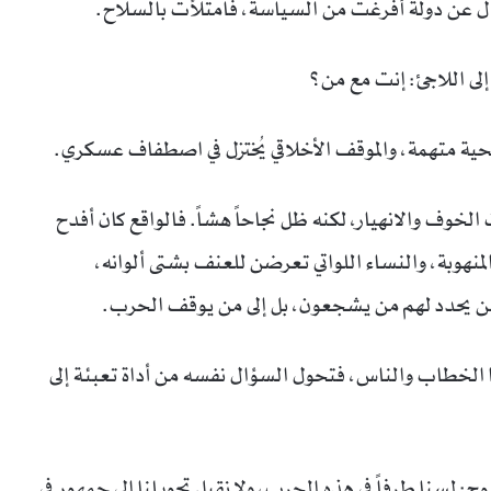
سأل عن دولة أُفرغت من السياسة، فامتلأت بالسلاح.
 إلى اللاجئ: إنت مع من؟
ضحية متهمة، والموقف الأخلاقي يُختزل في اصطفاف عسكري.
وف والانهيار، لكنه ظل نجاحاً هشاً. فالواقع كان أفدح
 المنهوبة، والنساء اللواتي تعرضن للعنف بشتى ألوانه،
ى من يحدد لهم من يشجعون، بل إلى من يوقف الحرب.
الخطاب والناس، فتحول السؤال نفسه من أداة تعبئة إلى
ح: لسنا طرفاً في هذه الحرب، ولا نقبل تحويلنا إلى جمهور في