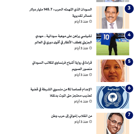
السودان الذي التهمته الحرب: 145.7 مليار دولار
خسائر تقديرية
منذ 3 أيام
تشيلسي يراهن على موهبة سودانية.. مهدي
الجزولي يخطف الأنظار في أقوى دوري في العالم
منذ 3 أيام
قراءة في رواية أشباح فرنساوي للكاتب السوداني
منصور الصويم
منذ 3 أيام
الإعدام قصاصا لـ6 من منسوبي الشرطة في قضية
تعذيب محتجز حتى الموت بدنقلا
منذ 4 أيام
من انقلاب إخواني إلى حرب وطن
منذ 3 أيام