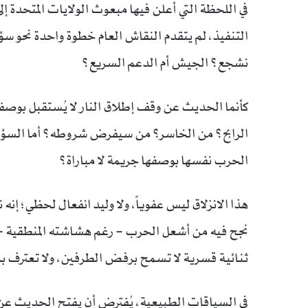
في اللحظة التي أعلن فيها مبعوث الولايات المتحدة 
التنفيذ، لم يتقدم النقاش العام خطوة واحدة نحو سؤال 
نشجع؟ الجيش أم الدعم السريع؟
كأنما الحديث عن وقف إطلاق النار لا يُستقبل بوصفه
الرابح؟ من الخاسر؟ من سيفرض شروطه؟ أما السؤال ا
الحرب نفسها بوصفها جريمة لا مباراة؟
هذا الانزلاق ليس عفوياً، ولا وليد انفعال لحظي؛ إن
نجح فيه من أشعل الحرب – رغم هشاشته المنطقية – في
ثنائية قسرية لا تسمح برفض الطرفين، ولا تعترف بم
في السياقات الطبيعية، يُفترض أن يفتح الحديث عن