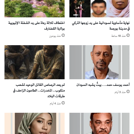
"
.
.
نهاية مأساوية لسودانية على يد زوجها التركي
اختطاف ثلاثة رعاة على يد الشفتة الإثيوبية
في مدينة بورصة
بولاية القضارف
*
ر
منذ 18 ساعة
منذ يومين
ح
ل
ة
س
ر
ق
ة
أحمد يوسف حمد… بيتٌ يشبه السودان
لم يعد الرصاص القاتل الوحيد لشعب
ا
منكوب.. المخدرات.. الطاعون الزاحف في
منذ 3 أيام
ل
طرقات البلاد
ث
منذ 4 أيام
و
ر
ة
م
ن