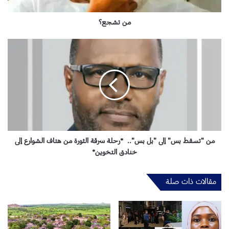
من تشجع؟
م
ن
"
ت
س
ق
ط
ب
س
"
من "تسقط بس" إلى "بل بس".. *رحلة سرقة الثورة من هتاف الشوارع إلى
إ
خنادق التخوين*
ل
ى
مقالات ذات صلة
"
ب
ل
ب
س