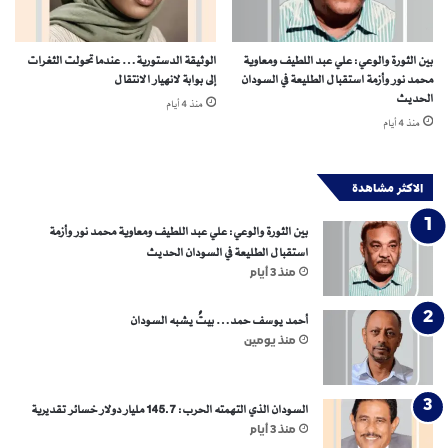
ه
ت
ا
بين الثورة والوعي: علي عبد اللطيف ومعاوية
الوثيقة الدستورية… عندما تحولت الثغرات
ف
محمد نور وأزمة استقبال الطليعة في السودان
إلى بوابة لانهيار الانتقال
ا
الحديث
منذ 4 أيام
ل
منذ 4 أيام
ش
و
ا
الاكثر مشاهدة
ر
ع
بين الثورة والوعي: علي عبد اللطيف ومعاوية محمد نور وأزمة
إ
استقبال الطليعة في السودان الحديث
ل
منذ 3 أيام
ى
خ
أحمد يوسف حمد… بيتٌ يشبه السودان
ن
منذ يومين
ا
د
ق
ا
السودان الذي التهمته الحرب: 145.7 مليار دولار خسائر تقديرية
ل
منذ 3 أيام