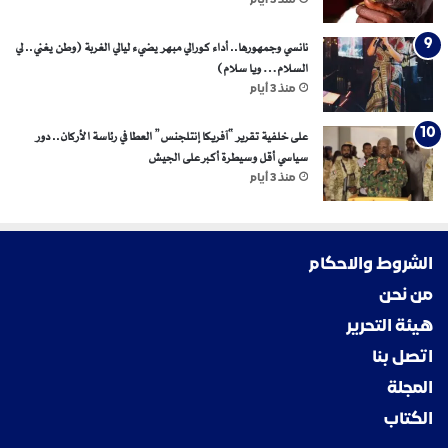
منذ 3 أيام
نانسي وجمهورها.. أداء كورالي مبهر يضيء ليالي الغربة (وطن يغني.. لي
السلام… ويا سلام)
منذ 3 أيام
على خلفية تقرير “آفريكا إنتلجنس” العطا في رئاسة الأركان.. دور
سياسي أقل وسيطرة أكبر على الجيش
منذ 3 أيام
الشروط والاحكام
من نحن
هيئة التحرير
اتصل بنا
المجلة
الكتاب