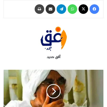
فيسبوك
‫X
واتساب
تيلقرام
مشاركة عبر البريد
طباعة
أفق جديد
م
ن
ت
ش
ج
ع
؟