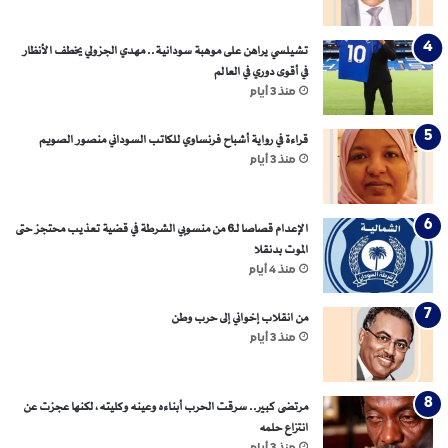
ت
خ
و
تشيلسي يراهن على موهبة سودانية.. مهدي الجزولي يخطف الأنظار
ي
في أقوى دوري في العالم
ن
منذ 3 أيام
*
قراءة في رواية أشباح فرنساوي للكاتب السوداني منصور الصويم
منذ 3 أيام
الإعدام قصاصا لـ6 من منسوبي الشرطة في قضية تعذيب محتجز حتى
الموت بدنقلا
منذ 4 أيام
من انقلاب إخواني إلى حرب وطن
منذ 3 أيام
مرتضى كبير.. سرقت الحرب أبناءه وعينه وكليته، لكنها عجزت عن
انتزاع حلمه