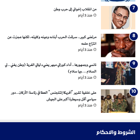
من انقلاب إخواني إلى حرب وطن
منذ 3 أيام
مرتضى كبير.. سرقت الحرب أبناءه وعينه وكليته، لكنها عجزت عن
انتزاع حلمه
منذ 3 أيام
نانسي وجمهورها.. أداء كورالي مبهر يضيء ليالي الغربة (وطن يغني.. لي
السلام… ويا سلام)
منذ 3 أيام
على خلفية تقرير “آفريكا إنتلجنس” العطا في رئاسة الأركان.. دور
سياسي أقل وسيطرة أكبر على الجيش
منذ 3 أيام
الشروط والاحكام