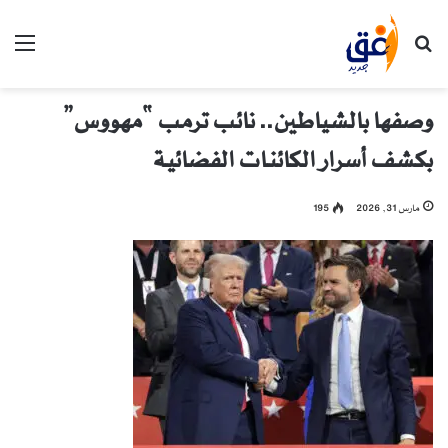
بحث عن
الق
وصفها بالشياطين.. نائب ترمب “مهووس”
بكشف أسرار الكائنات الفضائية
مارس 31, 2026
195