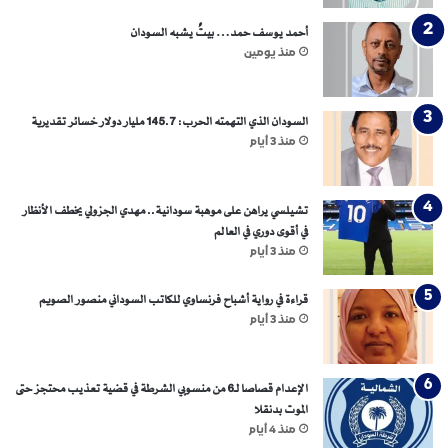
أحمد يوسف حمد… بيتٌ يشبه السودان
منذ يومين
السودان الذي التهمته الحرب: 145.7 مليار دولار خسائر تقديرية
منذ 3 أيام
تشيلسي يراهن على موهبة سودانية.. مهدي الجزولي يخطف الأنظار
في أقوى دوري في العالم
منذ 3 أيام
قراءة في رواية أشباح فرنساوي للكاتب السوداني منصور الصويم
منذ 3 أيام
الإعدام قصاصا لـ6 من منسوبي الشرطة في قضية تعذيب محتجز حتى
الموت بدنقلا
منذ 4 أيام