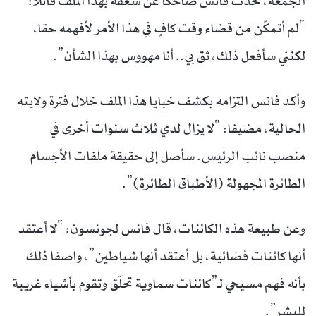
الجمعة، تحدث فانس ضاحكاً عن شغفه بهذا الملف قائلا:
“لم أتمكّن من قضاء وقت كافٍ في هذا الأمر لأفهمه حقا،
لكنني سأفعل ذلك، ثق بي.. أنا مهووس بهذا الشأن”.
وأكد فانس التزامه بكشف خبايا هذا الملف خلال فترة ولايته
الحالية، مضيفا: “لا يزال لدي ثلاث سنوات أخرى في
منصب نائب الرئيس. سأصل إلى حقيقة ملفات الأجسام
الطائرة المجهولة (الأطباق الطائرة)”.
وعن طبيعة هذه الكائنات، قال فانس لجونسون: “لا أعتقد
أنها كائنات فضائية، بل أعتقد أنها شياطين”، واصفا ذلك
بأنه فهم مسيحي لـ”كائنات سماوية تحلّق وتقوم بأشياء غريبة
للبشر”.