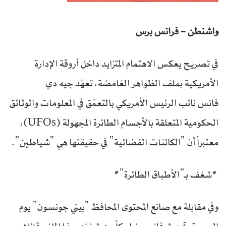
واشنطن – فرانس برس
في تصريح يعكس الاهتمام المتزايد داخل أروقة الإدارة
الأمريكية بملف الظواهر الغامضة، تعهّد جيه دي
فانس نائب الرئيس الأمريكي بالتعمّق في المعلومات والوثائق
الحكومية المتعلقة بالأجسام الطائرة المجهولة (UFOs)،
معتبراً أن “الكائنات الفضائية” في حقيقتها هي “شياطين”.
*شغف بـ”الأطباق الطائرة”*
وفي مقابلة مع صانع المحتوى المحافظ “بيني جونسون” يوم