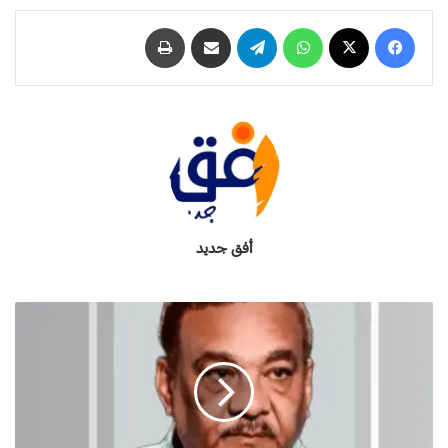
فيسبوك
‫X
واتساب
تيلقرام
مشاركة عبر البريد
طباعة
أفق جديد
م
ا
ب
ي
ن
ح
ر