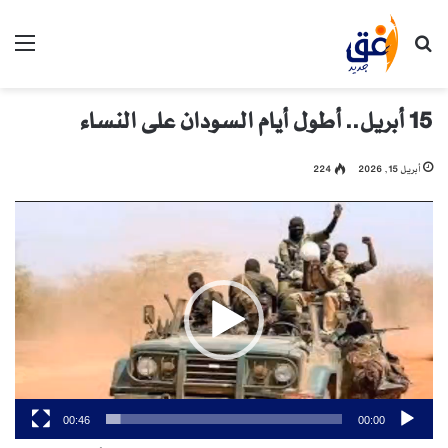
بحث عن
الق
15 أبريل.. أطول أيام السودان على النساء
أبريل 15, 2026
224
مشغل
الفيديو
00:46
00:00