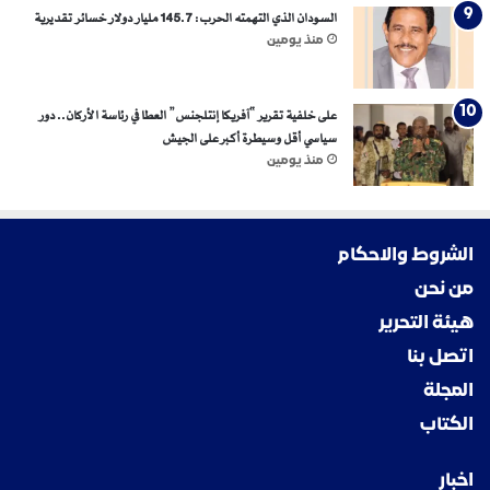
السودان الذي التهمته الحرب: 145.7 مليار دولار خسائر تقديرية
منذ يومين
على خلفية تقرير “آفريكا إنتلجنس” العطا في رئاسة الأركان.. دور
سياسي أقل وسيطرة أكبر على الجيش
منذ يومين
الشروط والاحكام
من نحن
هيئة التحرير
اتصل بنا
المجلة
الكتاب
اخبار