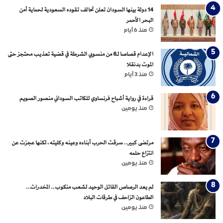
14 دولة بينها السودان تعلن تحالف تقوده السعودية لحماية أمن
البحر الأحمر
منذ 6 أيام
الإعدام قصاصا لـ6 من منسوبي الشرطة في قضية تعذيب محتجز حتى
الموت بدنقلا
منذ 3 أيام
قراءة في رواية أشباح فرنساوي للكاتب السوداني منصور الصويم
منذ يومين
مرتضى كبير.. سرقت الحرب أبناءه وعينه وكليته، لكنها عجزت عن
انتزاع حلمه
منذ يومين
لم يعد الرصاص القاتل الوحيد لشعب منكوب.. المخدرات..
الطاعون الزاحف في طرقات البلاد
منذ يومين