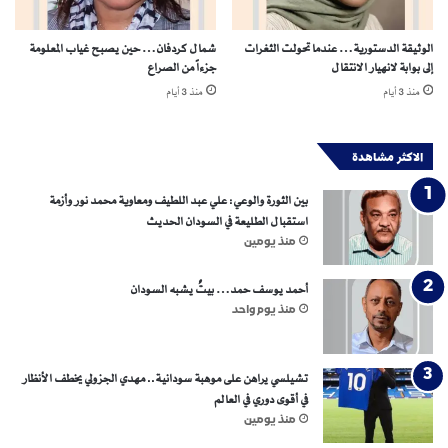
س
ج
الوثيقة الدستورية… عندما تحولت الثغرات
شمال كردفان… حين يصبح غياب المعلومة
و
إلى بوابة لانهيار الانتقال
جزءاً من الصراع
ن
منذ 3 أيام
منذ 3 أيام
ا
ل
د
الاكثر مشاهدة
ع
م
بين الثورة والوعي: علي عبد اللطيف ومعاوية محمد نور وأزمة
ا
استقبال الطليعة في السودان الحديث
ل
منذ يومين
س
ر
أحمد يوسف حمد… بيتٌ يشبه السودان
ي
ع
منذ يوم واحد
تشيلسي يراهن على موهبة سودانية.. مهدي الجزولي يخطف الأنظار
في أقوى دوري في العالم
منذ يومين