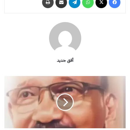
أفق جديد
#
د
و
ل
ا
ر
_
ر
ي