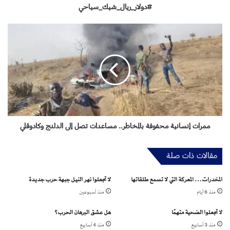
ا
#دولار_ريال_شيك_سياحي
ل
_
م
ش
م
ي
ر
ك
ا
_
ت
س
إ
ي
ن
ا
س
ح
ا
ي
ن
ممرات إنسانية محفوفة بالمخاطر.. مساعدات تصل إلى الدلنج وكادوقلي
ي
ة
مقالات ذات صلة
م
ح
ف
المخدرات… المعركة التي لا تسمع طلقاتها
لا تجعلوا نهر النيل جبهة حرب جديدة
و
منذ 6 أيام
منذ أسبوعين
ف
ة
لا تجعلوا الضحية متهمًا
هل عشق البرهان الحرب؟
ب
منذ 3 أسابيع
منذ 4 أسابيع