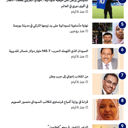
ى
تشيلسي يراهن على موهبة سودانية.. مهدي الجزولي يخطف الأنظار
ا
في أقوى دوري في العالم
ل
منذ 5 أيام
د
ل
نهاية مأساوية لسودانية على يد زوجها التركي في مدينة بورصة
ن
منذ يومين
ج
و
ك
السودان الذي التهمته الحرب: 145.7 مليار دولار خسائر تقديرية
ا
منذ 5 أيام
د
و
ق
من انقلاب إخواني إلى حرب وطن
ل
منذ 5 أيام
ي
قراءة في رواية أشباح فرنساوي للكاتب السوداني منصور الصويم
منذ 5 أيام
الدامر تنتفض في وجه “الطاعون”