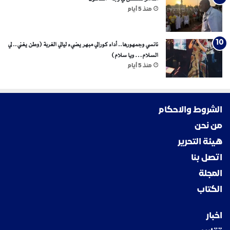
منذ 5 أيام
نانسي وجمهورها.. أداء كورالي مبهر يضيء ليالي الغربة (وطن يغني.. لي
السلام… ويا سلام)
منذ 5 أيام
الشروط والاحكام
من نحن
هيئة التحرير
اتصل بنا
المجلة
الكتاب
اخبار