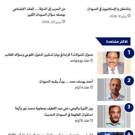
ا
ل
واشنطن والإسلاميون في السودان
من الحرب إلى الدولة… العقد الاجتماعي
م
بوصفه سؤال السودان الكبير
يوليو 6, 2026
خ
يونيو 22, 2026
ا
ط
ر
الاكثر مشاهدة
.
.
محوّل المحولات؟ قراءة في بيان تدشين المحول القومي وسؤاله الغائب
م
منذ يوم واحد
س
ا
ع
أحمد يوسف حمد… بيتٌ يشبه السودان
د
منذ 4 أيام
ا
ت
ت
بين الثورة والوعي: علي عبد اللطيف ومعاوية محمد نور وأزمة
ص
استقبال الطليعة في السودان الحديث
ل
منذ 5 أيام
إ
ل