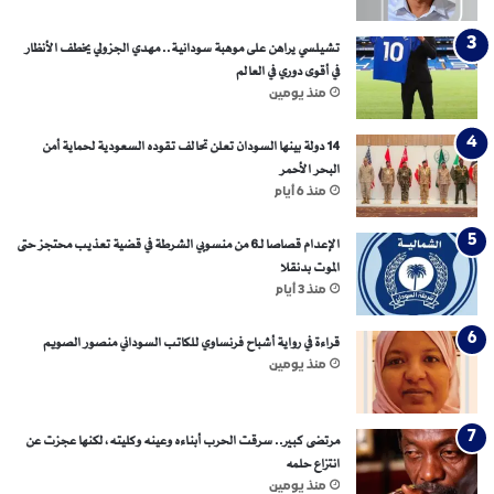
تشيلسي يراهن على موهبة سودانية.. مهدي الجزولي يخطف الأنظار
في أقوى دوري في العالم
منذ يومين
14 دولة بينها السودان تعلن تحالف تقوده السعودية لحماية أمن
البحر الأحمر
منذ 6 أيام
الإعدام قصاصا لـ6 من منسوبي الشرطة في قضية تعذيب محتجز حتى
الموت بدنقلا
منذ 3 أيام
قراءة في رواية أشباح فرنساوي للكاتب السوداني منصور الصويم
منذ يومين
مرتضى كبير.. سرقت الحرب أبناءه وعينه وكليته، لكنها عجزت عن
انتزاع حلمه
منذ يومين