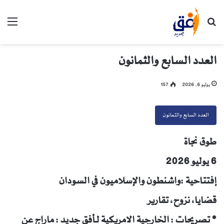
بحث عن
الق
العدد السابع والثمانون
يوليو 6, 2026
157
العدد السابع والثمانون
طوق نجاة
6 يوليو 2026
إفتتاحية :واشنطون والإسلاميون في السودان
قضايا، نزوح، تقارير
* تصريحات : الخارجية الامريكية لـأفق جديد : ماراج عن