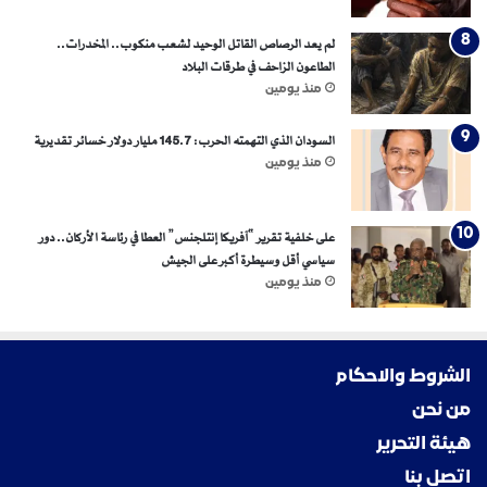
لم يعد الرصاص القاتل الوحيد لشعب منكوب.. المخدرات..
الطاعون الزاحف في طرقات البلاد
منذ يومين
السودان الذي التهمته الحرب: 145.7 مليار دولار خسائر تقديرية
منذ يومين
على خلفية تقرير “آفريكا إنتلجنس” العطا في رئاسة الأركان.. دور
سياسي أقل وسيطرة أكبر على الجيش
منذ يومين
الشروط والاحكام
من نحن
هيئة التحرير
اتصل بنا