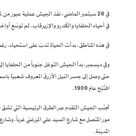
في 26 سبتمبر الماضي، نفّذ الجيش عملية عبور من
في أحياء الحلفايا والكُدرو والإزيرقاب، ثم توسّع أو
في هذه المناطق، بدأت الحياة تدبّ على استحياء، رغم
وفي ديسمبر، بدأ الجيش التوغل جنوباً من الحلفايا إلى
حتى وصل إلى جسر النيل الأزرق المعروف شعبياً باس
افتُتِح عام 1909.
تجنّب الجيش التقدم عبر الطرق الرئيسية التي تشق
مور المتصل مع شارع السيد علي الميرغني غرباً، وشار
المدينة.