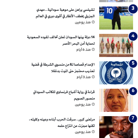
تشيلسي يراهن على موهبة سودانية.. مهدي
الجزولي يخطف الأنظار في أقوى دوري في العالم
منذ يومين
14 دولة بينها السودان تعلن تحالف تقوده السعودية
لحماية أمن البحر الأحمر
منذ 6 أيام
الإعدام قصاصا لـ6 من منسوبي الشرطة في قضية
تعذيب محتجز حتى الموت بدنقلا
منذ 3 أيام
قراءة في رواية أشباح فرنساوي للكاتب السوداني
منصور الصويم
منذ يومين
مرتضى كبير.. سرقت الحرب أبناءه وعينه وكليته،
لكنها عجزت عن انتزاع حلمه
منذ يومين