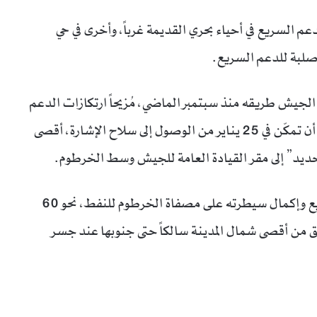
م السريع في أحياء بحري القديمة غرباً، وأخرى في حي
صلبة للدعم السريع.
ّ الجيش طريقه منذ سبتمبر الماضي، مُزيحاً ارتكازات الدعم
السريع من جسر الحلفايا شمالي الخرطوم بحري، إلى أن تمكّن في 25 يناير من الوصول إلى سلاح الإشارة، أقصى
حديد” إلى مقر القيادة العامة للجيش وسط الخرطوم.
بعدها بيوم، أعلن الجيش “طرد” قوات الدعم السريع وإكمال سيطرته على مصفاة الخرطوم للنفط، نحو 60
ق من أقصى شمال المدينة سالكاً حتى جنوبها عند جسر