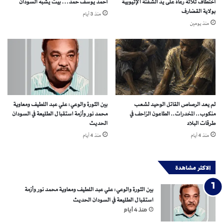
اختطاف ثلاثة رعاة على يد الشفتة الإثيوبية
أحمد يوسف حمد… بيتٌ يشبه السودان
ا
أ
بولاية القضارف
منذ 3 أيام
ز
منذ يومين
م
ة
ا
ل
إ
ن
س
ا
لم يعد الرصاص القاتل الوحيد لشعب
بين الثورة والوعي: علي عبد اللطيف ومعاوية
ن
منكوب.. المخدرات.. الطاعون الزاحف في
محمد نور وأزمة استقبال الطليعة في السودان
ي
طرقات البلاد
الحديث
ة
منذ 4 أيام
منذ 4 أيام
ف
ي
ا
الاكثر مشاهدة
ل
ن
بين الثورة والوعي: علي عبد اللطيف ومعاوية محمد نور وأزمة
ي
استقبال الطليعة في السودان الحديث
ل
منذ 4 أيام
ا