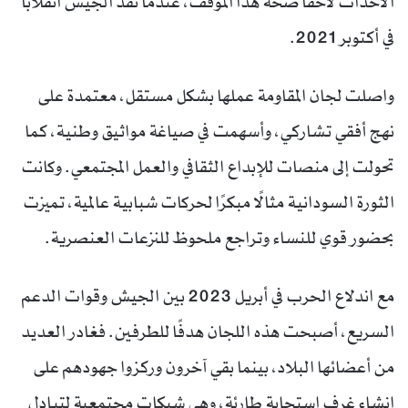
الأحداث لاحقًا صحة هذا الموقف، عندما نفذ الجيش انقلابًا
في أكتوبر 2021.
واصلت لجان المقاومة عملها بشكل مستقل، معتمدة على
نهج أفقي تشاركي، وأسهمت في صياغة مواثيق وطنية، كما
تحولت إلى منصات للإبداع الثقافي والعمل المجتمعي. وكانت
الثورة السودانية مثالًا مبكرًا لحركات شبابية عالمية، تميزت
بحضور قوي للنساء وتراجع ملحوظ للنزعات العنصرية.
مع اندلاع الحرب في أبريل 2023 بين الجيش وقوات الدعم
السريع، أصبحت هذه اللجان هدفًا للطرفين. فغادر العديد
من أعضائها البلاد، بينما بقي آخرون وركزوا جهودهم على
إنشاء غرف استجابة طارئة، وهي شبكات مجتمعية لتبادل