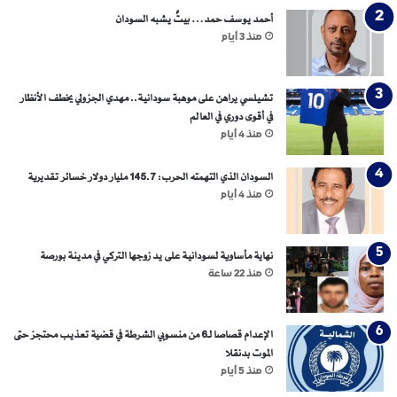
ل
أحمد يوسف حمد… بيتٌ يشبه السودان
أ
ز
منذ 3 أيام
ر
ق
تشيلسي يراهن على موهبة سودانية.. مهدي الجزولي يخطف الأنظار
في أقوى دوري في العالم
منذ 4 أيام
السودان الذي التهمته الحرب: 145.7 مليار دولار خسائر تقديرية
منذ 4 أيام
نهاية مأساوية لسودانية على يد زوجها التركي في مدينة بورصة
منذ 22 ساعة
الإعدام قصاصا لـ6 من منسوبي الشرطة في قضية تعذيب محتجز حتى
الموت بدنقلا
منذ 5 أيام