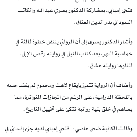
فتحي إمبابي، بمشاركة الدكتور يسري عبد الله والكاتب
السوداني بدر الدين العتاق.
وأشار الدكتور يسري إلى أن الروائي ينتقل خطوة ثالثة في
خماسية النهر، بعد كتاب النيل في روايته رقص الإبل،
لتتلوها روايته عشق.
وأضاف أن الرواية تتميز بإيقاع لاهث ومحموم لم يفقد حسه
باللحظة الدرامية، على الرغم من المجازات المتواترة، مما
يساهم في خلق بنية روائية تتكئ على تخييل التاريخ.
وقالت الكاتبة ضحى عاصي: “فتحي إمبابي لديه جزء إنساني في