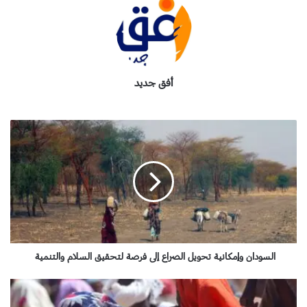
أفق جديد
ا
ل
س
و
د
ا
ن
و
إ
م
السودان وإمكانية تحويل الصراع إلى فرصة لتحقيق السلام والتنمية
ك
ا
ض
ن
ب