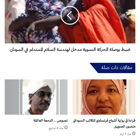
ي
ط
ة
ب
ت
و
ح
ص
و
ل
ي
ة
ل
ا
ا
ل
ضبط بوصلة الحركة النسوية مدخل لهندسة السلام المستدام في السودان
ل
ح
ص
ر
مقالات ذات صلة
ر
ك
ا
ة
ع
ا
إ
ل
ل
ن
ى
س
ف
و
ر
ي
قراءة في رواية أشباح فرنساوي للكاتب السوداني
نصوص .. الدمعة العالقة
ص
ة
منصور الصويم
ة
م
منذ 3 أسابيع
ل
د
منذ 7 أيام