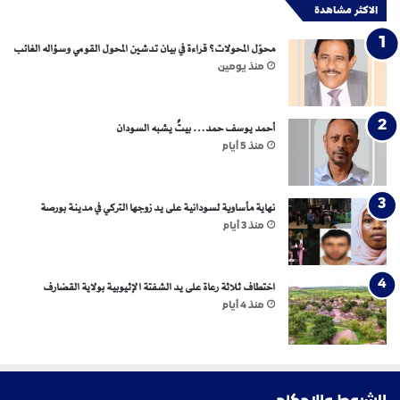
الاكثر مشاهدة
ف
ي
محوّل المحولات؟ قراءة في بيان تدشين المحول القومي وسؤاله الغائب
ا
منذ يومين
ل
س
و
د
أحمد يوسف حمد… بيتٌ يشبه السودان
ا
منذ 5 أيام
ن
نهاية مأساوية لسودانية على يد زوجها التركي في مدينة بورصة
منذ 3 أيام
اختطاف ثلاثة رعاة على يد الشفتة الإثيوبية بولاية القضارف
منذ 4 أيام