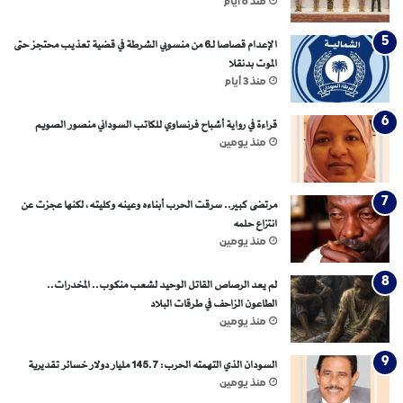
منذ 6 أيام
ه
الإعدام قصاصا لـ6 من منسوبي الشرطة في قضية تعذيب محتجز حتى
الموت بدنقلا
منذ 3 أيام
قراءة في رواية أشباح فرنساوي للكاتب السوداني منصور الصويم
منذ يومين
مرتضى كبير.. سرقت الحرب أبناءه وعينه وكليته، لكنها عجزت عن
انتزاع حلمه
منذ يومين
لم يعد الرصاص القاتل الوحيد لشعب منكوب.. المخدرات..
الطاعون الزاحف في طرقات البلاد
منذ يومين
السودان الذي التهمته الحرب: 145.7 مليار دولار خسائر تقديرية
منذ يومين