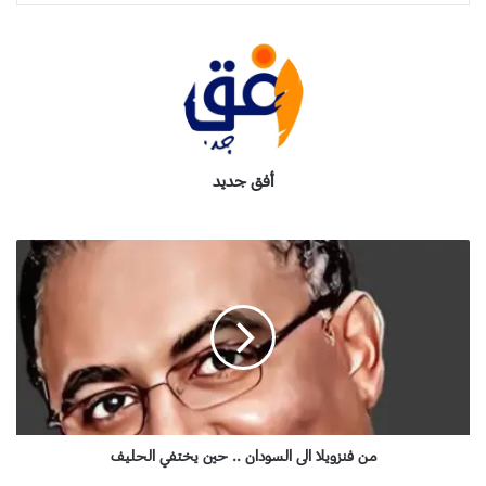
أفق جديد
م
ن
ف
ن
ز
و
ي
ل
ا
ا
من فنزويلا الى السودان .. حين يختفي الحليف
ل