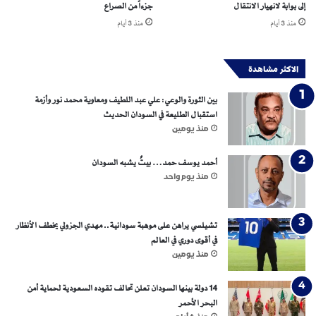
ا
إلى بوابة لانهيار الانتقال
جزءاً من الصراع
ن
منذ 3 أيام
منذ 3 أيام
ي
ي
ن
الاكثر مشاهدة
ض
ح
بين الثورة والوعي: علي عبد اللطيف ومعاوية محمد نور وأزمة
ا
استقبال الطليعة في السودان الحديث
ي
منذ يومين
ا
ص
ر
أحمد يوسف حمد… بيتٌ يشبه السودان
ا
منذ يوم واحد
ع
ل
م
تشيلسي يراهن على موهبة سودانية.. مهدي الجزولي يخطف الأنظار
ي
في أقوى دوري في العالم
خ
منذ يومين
ت
ا
14 دولة بينها السودان تعلن تحالف تقوده السعودية لحماية أمن
ر
البحر الأحمر
و