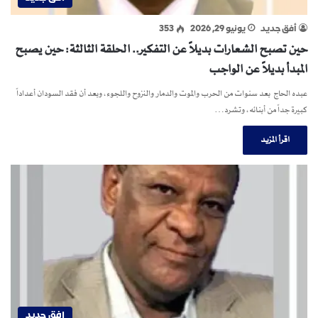
أفق جديد
يونيو 29, 2026
353
حين تصبح الشعارات بديلاً عن التفكير.. الحلقة الثالثة: حين يصبح
المبدأ بديلاً عن الواجب
عبده الحاج بعد سنوات من الحرب والموت والدمار والنزوح واللجوء، وبعد أن فقد السودان أعداداً
كبيرة جداً من أبنائه، وتشرد…
اقرأ المزيد
افق جديد