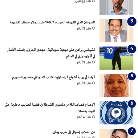
منذ يومين
السودان الذي التهمته الحرب: 145.7 مليار دولار خسائر تقديرية
منذ 3 أيام
تشيلسي يراهن على موهبة سودانية.. مهدي الجزولي يخطف الأنظار
في أقوى دوري في العالم
منذ 3 أيام
قراءة في رواية أشباح فرنساوي للكاتب السوداني منصور الصويم
منذ 3 أيام
الإعدام قصاصا لـ6 من منسوبي الشرطة في قضية تعذيب محتجز حتى
الموت بدنقلا
منذ 4 أيام
من انقلاب إخواني إلى حرب وطن