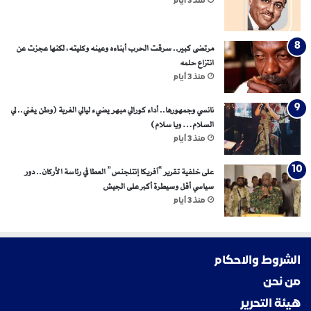
منذ 3 أيام
مرتضى كبير.. سرقت الحرب أبناءه وعينه وكليته، لكنها عجزت عن
انتزاع حلمه
منذ 3 أيام
نانسي وجمهورها.. أداء كورالي مبهر يضيء ليالي الغربة (وطن يغني.. لي
السلام… ويا سلام)
منذ 3 أيام
على خلفية تقرير “آفريكا إنتلجنس” العطا في رئاسة الأركان.. دور
سياسي أقل وسيطرة أكبر على الجيش
منذ 3 أيام
الشروط والاحكام
من نحن
هيئة التحرير