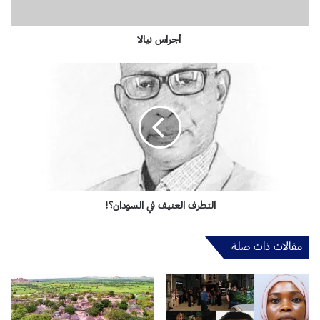
ي
ا
ل
أجراس نيالا
ا
ا
ل
ت
ط
ر
ف
ا
ل
ع
ن
التطرف العنيف في السودان؟!
ي
ف
مقالات ذات صلة
ف
ي
ا
ل
س