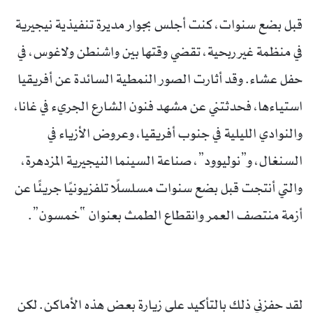
قبل بضع سنوات، كنت أجلس بجوار مديرة تنفيذية نيجيرية
في منظمة غير ربحية، تقضي وقتها بين واشنطن ولاغوس، في
حفل عشاء. وقد أثارت الصور النمطية السائدة عن أفريقيا
استياءها، فحدثتني عن مشهد فنون الشارع الجريء في غانا،
والنوادي الليلية في جنوب أفريقيا، وعروض الأزياء في
السنغال، و”نوليوود”، صناعة السينما النيجيرية المزدهرة،
والتي أنتجت قبل بضع سنوات مسلسلًا تلفزيونيًا جريئًا عن
أزمة منتصف العمر وانقطاع الطمث بعنوان “خمسون”.
لقد حفزني ذلك بالتأكيد على زيارة بعض هذه الأماكن. لكن