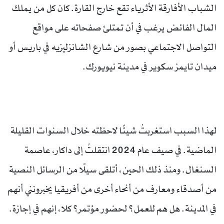
الشباب الأفارقة الأثرياء تقع خارج القارة. كان كل من يملك
المال الفائض يرغب في أن تمتلئ صفحاته على مواقع
التواصل الاجتماعي بصور من شارع الشانزليزيه في باريس أو
ميدان تايمز سكوير في مدينة نيويورك.
لهذا السبب استغربتُ شيئًا لاحظته خلال السنوات القليلة
الماضية. في صيف عام 2024 انتقلتُ إلى داكار، عاصمة
السنغال. ومنذ ذلك الحين، أتلقى سيلًا من الرسائل النصية
من أصدقاء ومعارف من أنحاء أخرى من أفريقيا يخبرونني أنهم
في المدينة. هل هم للعمل؟ لحضور مؤتمر؟ كلا، إنهم في إجازة.