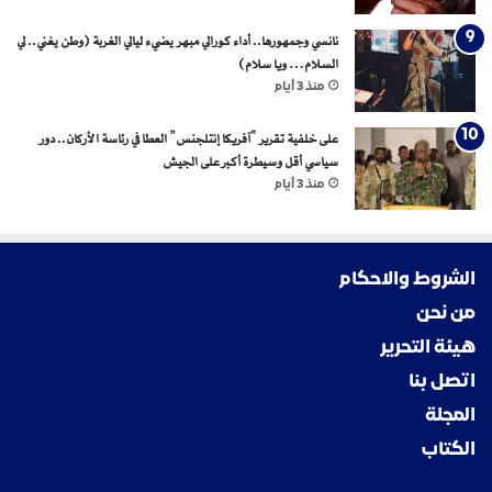
نانسي وجمهورها.. أداء كورالي مبهر يضيء ليالي الغربة (وطن يغني.. لي
السلام… ويا سلام)
منذ 3 أيام
على خلفية تقرير “آفريكا إنتلجنس” العطا في رئاسة الأركان.. دور
سياسي أقل وسيطرة أكبر على الجيش
منذ 3 أيام
الشروط والاحكام
من نحن
هيئة التحرير
اتصل بنا
المجلة
الكتاب