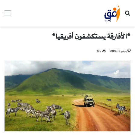
بحث عن
الق
*الأفارقة يستكشفون أفريقيا*
يونيو 8, 2026
169