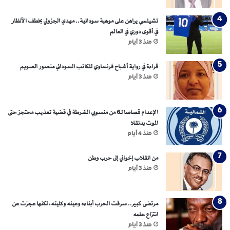
تشيلسي يراهن على موهبة سودانية.. مهدي الجزولي يخطف الأنظار
في أقوى دوري في العالم
منذ 3 أيام
قراءة في رواية أشباح فرنساوي للكاتب السوداني منصور الصويم
منذ 3 أيام
الإعدام قصاصا لـ6 من منسوبي الشرطة في قضية تعذيب محتجز حتى
الموت بدنقلا
منذ 4 أيام
من انقلاب إخواني إلى حرب وطن
منذ 3 أيام
مرتضى كبير.. سرقت الحرب أبناءه وعينه وكليته، لكنها عجزت عن
انتزاع حلمه
منذ 3 أيام