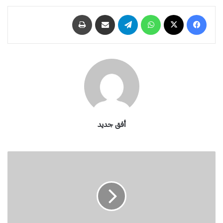
فيسبوك
‫X
واتساب
تيلقرام
مشاركة عبر البريد
طباعة
أفق جديد
أ
ج
ر
ا
س
ن