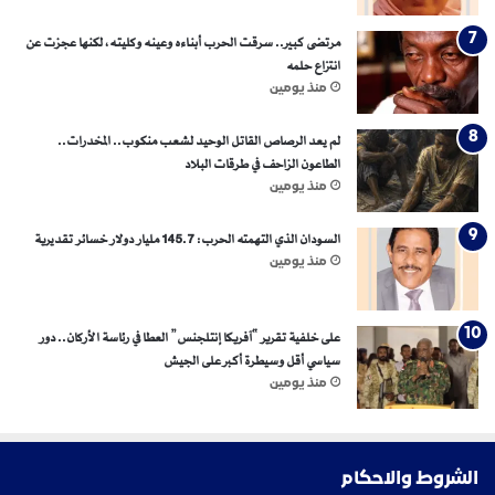
مرتضى كبير.. سرقت الحرب أبناءه وعينه وكليته، لكنها عجزت عن
انتزاع حلمه
منذ يومين
لم يعد الرصاص القاتل الوحيد لشعب منكوب.. المخدرات..
الطاعون الزاحف في طرقات البلاد
منذ يومين
السودان الذي التهمته الحرب: 145.7 مليار دولار خسائر تقديرية
منذ يومين
على خلفية تقرير “آفريكا إنتلجنس” العطا في رئاسة الأركان.. دور
سياسي أقل وسيطرة أكبر على الجيش
منذ يومين
الشروط والاحكام