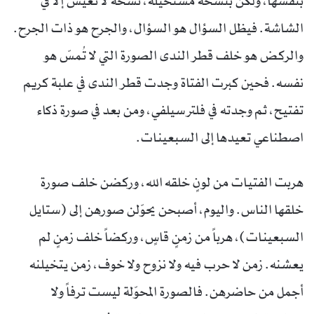
بنفسها، ولكن بنسخة مستحيلة، نسخة لا تعيش إلا في
الشاشة. فيظل السؤال هو السؤال، والجرح هو ذات الجرح.
والركض هو خلف قطر الندى الصورة التي لا تُمسّ هو
نفسه. فحين كبرت الفتاة وجدت قطر الندى في علبة كريم
تفتيح، ثم وجدته في فلتر سيلفي، ومن بعد في صورة ذكاء
اصطناعي تعيدها إلى السبعينات.
هربت الفتيات من لونٍ خلقه الله، وركضن خلف صورة
خلقها الناس. واليوم، أصبحن يحوّلن صورهن إلى (ستايل
السبعينات)، هرباً من زمنٍ قاسٍ، وركضاً خلف زمنٍ لم
يعشنه. زمن لا حرب فيه ولا نزوح ولا خوف، زمن يتخيلنه
أجمل من حاضرهن. فالصورة المحوّلة ليست ترفاً ولا