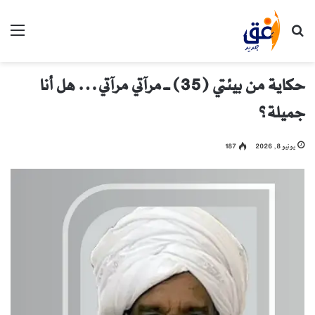
بحث عن
الق
حكاية من بيئتي (35) ــ مرآتي مرآتي… هل أنا
جميلة؟
يونيو 8, 2026
187