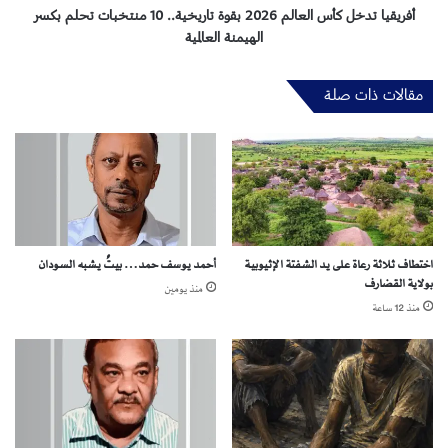
ا
خ
أفريقيا تدخل كأس العالم 2026 بقوة تاريخية.. 10 منتخبات تحلم بكسر
ل
ل
الهيمنة العالمية
م
ك
ش
أ
مقالات ذات صلة
ا
س
ر
ا
ك
ل
ة
ع
و
ا
ا
ل
ل
م
ر
2
ف
اختطاف ثلاثة رعاة على يد الشفتة الإثيوبية
أحمد يوسف حمد… بيتٌ يشبه السودان
0
بولاية القضارف
ض
2
منذ يومين
.
6
منذ 12 ساعة
.
ب
ا
ق
ل
و
خ
ة
م
ت
ا
ا