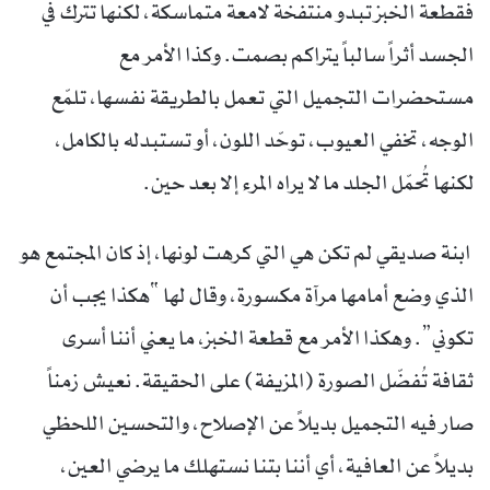
فقطعة الخبز تبدو منتفخة لامعة متماسكة، لكنها تترك في
الجسد أثراً سالباً يتراكم بصمت. وكذا الأمر مع
مستحضرات التجميل التي تعمل بالطريقة نفسها، تلمّع
الوجه، تخفي العيوب، توحّد اللون، أو تستبدله بالكامل،
لكنها تُحمّل الجلد ما لا يراه المرء إلا بعد حين.
ابنة صديقي لم تكن هي التي كرهت لونها، إذ كان المجتمع هو
الذي وضع أمامها مرآة مكسورة، وقال لها “هكذا يجب أن
تكوني”. وهكذا الأمر مع قطعة الخبز، ما يعني أننا أسرى
ثقافة تُفضّل الصورة (المزيفة) على الحقيقة. نعيش زمناً
صار فيه التجميل بديلاً عن الإصلاح، والتحسين اللحظي
بديلاً عن العافية، أي أننا بتنا نستهلك ما يرضي العين،