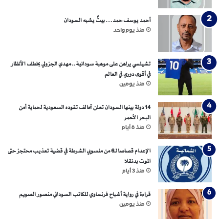
ك
س
ر
أحمد يوسف حمد… بيتٌ يشبه السودان
ا
منذ يوم واحد
ل
ه
ي
تشيلسي يراهن على موهبة سودانية.. مهدي الجزولي يخطف الأنظار
م
في أقوى دوري في العالم
ن
منذ يومين
ة
ا
14 دولة بينها السودان تعلن تحالف تقوده السعودية لحماية أمن
ل
البحر الأحمر
ع
منذ 6 أيام
ا
ل
الإعدام قصاصا لـ6 من منسوبي الشرطة في قضية تعذيب محتجز حتى
م
الموت بدنقلا
ي
منذ 3 أيام
ة
قراءة في رواية أشباح فرنساوي للكاتب السوداني منصور الصويم
منذ يومين