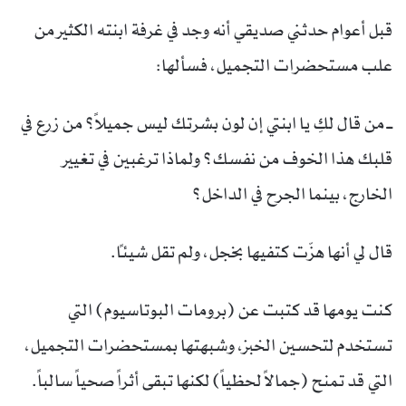
قبل أعوام حدثني صديقي أنه وجد في غرفة ابنته الكثير من
علب مستحضرات التجميل، فسألها:
ــ من قال لكِ يا ابنتي إن لون بشرتك ليس جميلاً؟ من زرع في
قلبك هذا الخوف من نفسك؟ ولماذا ترغبين في تغيير
الخارج، بينما الجرح في الداخل؟
قال لي أنها هزّت كتفيها بخجل، ولم تقل شيئاً.
كنت يومها قد كتبت عن (برومات البوتاسيوم) التي
تستخدم لتحسين الخبز، وشبهتها بمستحضرات التجميل،
التي قد تمنح (جمالاً لحظياً) لكنها تبقى أثراً صحياً سالباً.