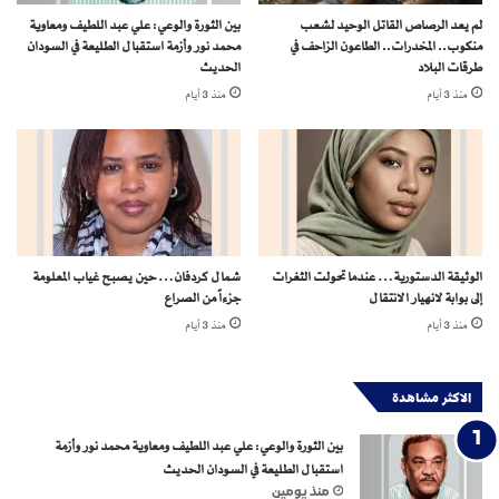
س
ر
لم يعد الرصاص القاتل الوحيد لشعب
بين الثورة والوعي: علي عبد اللطيف ومعاوية
ي
ي
منكوب.. المخدرات.. الطاعون الزاحف في
محمد نور وأزمة استقبال الطليعة في السودان
ة
خ
طرقات البلاد
الحديث
ت
ي
منذ 3 أيام
منذ 3 أيام
ع
ة
مّ
.
ق
.
ا
1
ل
0
ا
م
ن
ن
ق
ت
الوثيقة الدستورية… عندما تحولت الثغرات
شمال كردفان… حين يصبح غياب المعلومة
س
خ
إلى بوابة لانهيار الانتقال
جزءاً من الصراع
ا
ب
منذ 3 أيام
منذ 3 أيام
م
ا
ت
ت
الاكثر مشاهدة
ح
ل
بين الثورة والوعي: علي عبد اللطيف ومعاوية محمد نور وأزمة
م
استقبال الطليعة في السودان الحديث
ب
منذ يومين