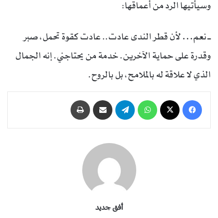
وسيأتيها الرد من أعماقها:
ــ نعم… لأن قطر الندى عادت.. عادت كقوة تحمل، صبر
وقدرة على حماية الآخرين. خدمة من يحتاجني. إنه الجمال
الذي لا علاقة له بالملامح، بل بالروح.
فيسبوك
‫X
واتساب
تيلقرام
مشاركة عبر البريد
طباعة
أفق جديد