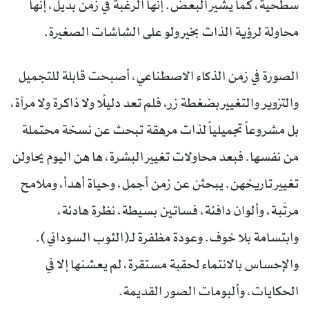
سطحية، كما يشير البعض. إنها الرغبة في زمن بديل، إنها
محاولة لرؤية الذات بخير ولو على الشاشات الصغيرة.
الصورة في زمن الذكاء الاصطناعي، أصبحت قابلة للتجميل
والتزوير والتغيير بضغطة زر، فلم تعد دليلًا ولا ذاكرة ولا مرآة،
بل مشروعاً تجميلياً لذات مرهقة تبحث عن نسخة محتملة
من نفسها. فبعد محاولات تغيير البشرة، ها هن اليوم يحاولن
تغيير تاريخهن. يبحثن عن زمن أجمل، وحياة أهدأ، وملامح
مرتّبة، وألوان دافئة، فساتين بسيطة، نظرة هادئة،
وابتسامة بلا خوف. وعودة مظفرة لـ(الثوب السوداني).
والإحساس بالانتماء لحقبة مستقرة، لم يعشنها إلا في
الحكايات، وألبومات الصور القديمة.