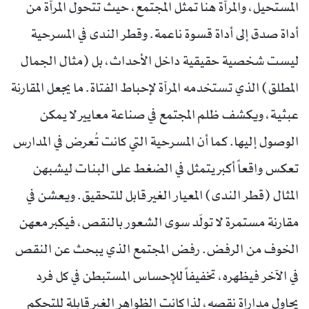
المستحيل، والمرآة هنا تمثل المجتمع، حيث تتحول المرآة من
أداة صدق إلى أداة قسوة ناعمة. وقطر الندى في المسرحية
ليست شخصية حقيقية داخل الأحداث، بل (مثال الجمال
المطلق) الذي تستخدمه المرآة لإحباط الفتاة. ما يجعل المقارنة
عبثية، ويكشف ظلم المجتمع في صناعة معايير لا يمكن
الوصول إليها. كما أن المسرحية التي كانت تُعرض في المدارس
تعكس واقعاً أكبر يتمثل في الضغط على البنات ليشبهن
المثال (قطر الندى) المعيار الغير قابل للتحقيق. ويعشن في
مقارنة مستمرة لا تولّد سوى الشعور بالنقص، فيكبر معهن
الخوف من الرفض. رفض المجتمع الذي يبحث عن النقص
في الآخر فيظهره، تخفيفاً للإحساس المستبطن في كل فرد
يحاول مداراة نقصه، لذا كانت الظواهر الغير قابلة للتحكم