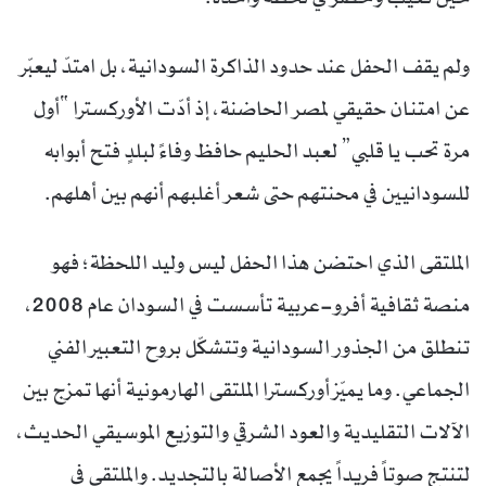
ولم يقف الحفل عند حدود الذاكرة السودانية، بل امتدّ ليعبّر
عن امتنان حقيقي لمصر الحاضنة، إذ أدّت الأوركسترا “أول
مرة تحب يا قلبي” لعبد الحليم حافظ وفاءً لبلدٍ فتح أبوابه
للسودانيين في محنتهم حتى شعر أغلبهم أنهم بين أهلهم.
الملتقى الذي احتضن هذا الحفل ليس وليد اللحظة؛ فهو
منصة ثقافية أفرو-عربية تأسست في السودان عام 2008،
تنطلق من الجذور السودانية وتتشكّل بروح التعبير الفني
الجماعي. وما يميّز أوركسترا الملتقى الهارمونية أنها تمزج بين
الآلات التقليدية والعود الشرقي والتوزيع الموسيقي الحديث،
لتنتج صوتاً فريداً يجمع الأصالة بالتجديد. والملتقى في