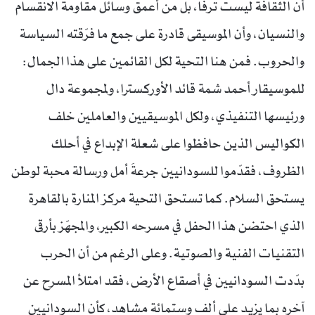
أن الثقافة ليست ترفاً، بل من أعمق وسائل مقاومة الانقسام
والنسيان، وأن الموسيقى قادرة على جمع ما فرّقته السياسة
والحروب. فمن هنا التحية لكل القائمين على هذا الجمال:
للموسيقار أحمد شمة قائد الأوركسترا، ولمجموعة دال
ورئيسها التنفيذي، ولكل الموسيقيين والعاملين خلف
الكواليس الذين حافظوا على شعلة الإبداع في أحلك
الظروف، فقدّموا للسودانيين جرعةَ أمل ورسالة محبة لوطن
يستحق السلام. كما تستحق التحية مركز المنارة بالقاهرة
الذي احتضن هذا الحفل في مسرحه الكبير، والمجهّز بأرقى
التقنيات الفنية والصوتية. وعلى الرغم من أن الحرب
بدّدت السودانيين في أصقاع الأرض، فقد امتلأ المسرح عن
آخره بما يزيد على ألف وستمائة مشاهد، كأن السودانيين