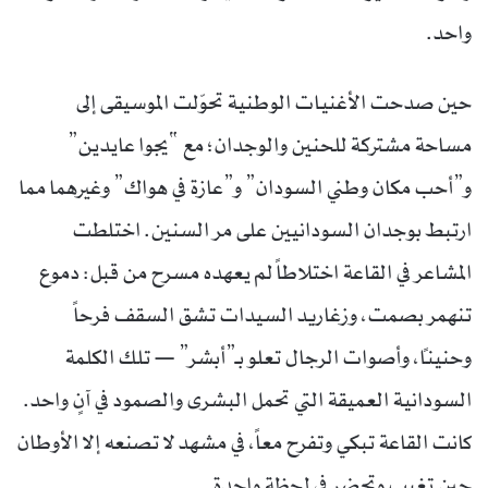
واحد.
حين صدحت الأغنيات الوطنية تحوّلت الموسيقى إلى
مساحة مشتركة للحنين والوجدان؛ مع “يجوا عايدين”
و”أحب مكان وطني السودان” و”عازة في هواك” وغيرهما مما
ارتبط بوجدان السودانيين على مر السنين. اختلطت
المشاعر في القاعة اختلاطاً لم يعهده مسرح من قبل: دموع
تنهمر بصمت، وزغاريد السيدات تشق السقف فرحاً
وحنيناً، وأصوات الرجال تعلو بـ”أبشر” — تلك الكلمة
السودانية العميقة التي تحمل البشرى والصمود في آنٍ واحد.
كانت القاعة تبكي وتفرح معاً، في مشهد لا تصنعه إلا الأوطان
حين تغيب وتحضر في لحظة واحدة.