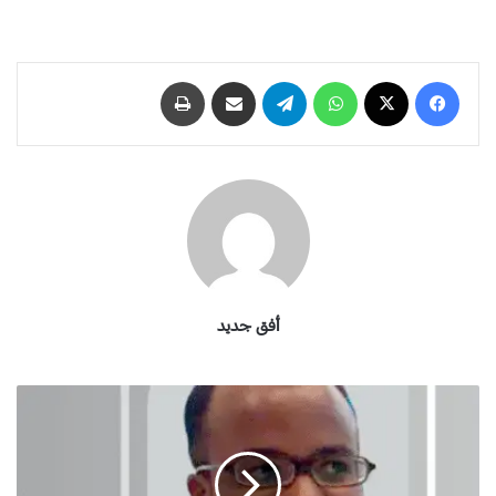
فيسبوك
‫X
واتساب
تيلقرام
مشاركة عبر البريد
طباعة
أفق جديد
م
ن
ف
ض
ا