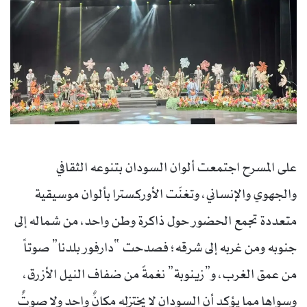
على المسرح اجتمعت ألوان السودان بتنوعه الثقافي
والجهوي والإنساني، وتغنّت الأوركسترا بألوان موسيقية
متعددة تجمع الحضور حول ذاكرة وطن واحد، من شماله إلى
جنوبه ومن غربه إلى شرقه؛ فصدحت “دارفور بلدنا” صوتاً
من عمق الغرب، و”زينوبة” نغمةً من ضفاف النيل الأزرق،
وسواها مما يؤكد أن السودان لا يختزله مكانٌ واحد ولا صوتٌ