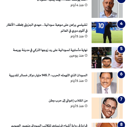
منذ 4 أيام
تشيلسي يراهن على موهبة سودانية.. مهدي الجزولي يخطف الأنظار
في أقوى دوري في العالم
منذ 5 أيام
نهاية مأساوية لسودانية على يد زوجها التركي في مدينة بورصة
منذ يومين
السودان الذي التهمته الحرب: 145.7 مليار دولار خسائر تقديرية
منذ 5 أيام
من انقلاب إخواني إلى حرب وطن
منذ 5 أيام
قراءة في رواية أشباح فرنساوي للكاتب السوداني منصور الصويم