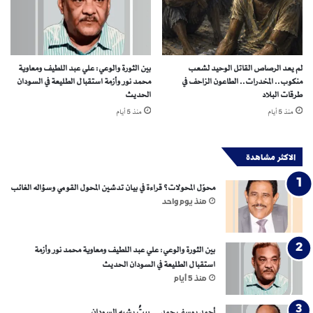
د
ا
ل
م
ف
لم يعد الرصاص القاتل الوحيد لشعب
بين الثورة والوعي: علي عبد اللطيف ومعاوية
ق
منكوب.. المخدرات.. الطاعون الزاحف في
محمد نور وأزمة استقبال الطليعة في السودان
و
طرقات البلاد
الحديث
د
منذ 5 أيام
منذ 5 أيام
الاكثر مشاهدة
محوّل المحولات؟ قراءة في بيان تدشين المحول القومي وسؤاله الغائب
منذ يوم واحد
بين الثورة والوعي: علي عبد اللطيف ومعاوية محمد نور وأزمة
استقبال الطليعة في السودان الحديث
منذ 5 أيام
أحمد يوسف حمد… بيتٌ يشبه السودان