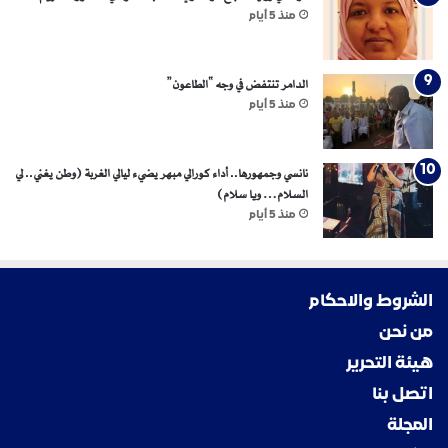
منذ 5 أيام
الدامر تنتفض في وجه “الطاعون”
منذ 5 أيام
نانسي وجمهورها.. أداء كورالي مبهر يضيء ليالي الغربة (وطن يغني.. لي
السلام… ويا سلام)
منذ 5 أيام
الشروط والاحكام
من نحن
هيئة التحرير
اتصل بنا
المجلة