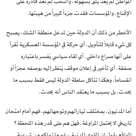
المواطن لم يعد يثق بسهولة، والنخب لم تعد قادرة على
الإقناع، والمؤسسات فقدت جزءاً كبيراً من هيبتها.
الأخطر من ذلك أن الدولة حين تدخل منطقة الشك، يصبح
كل شيء قابلاً للتأويل. أي حركة في المؤسسة العسكرية تُقرأ
على أنها صراع داخلي. أي لقاء سياسي يُفسر باعتباره
صفقة. أي تأخير في إعلان موقف يُنظر إليه بوصفه عجزاً أو
انقساماً. وهكذا تتآكل سلطة الدولة ليس فقط بسبب ما
يحدث، بل بسبب ما يعتقد الناس أنه يحدث.
أما المدنيون، بمختلف تياراتهم وتوجهاتهم، فهم أمام امتحان
تاريخي لا يحتمل المراوغة. فهل هم على قدر هذه اللحظة؟
الواقع يقول إن القوى المدنية، رغم ما تملكه من شرعية