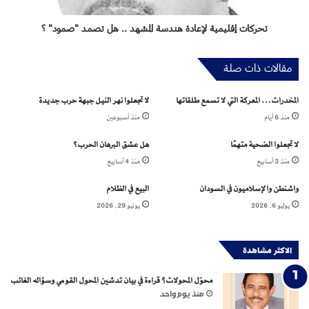
ن
ل
د
ي
تحركات إقليمية لإعادة هندسة المشهد .. هل تصمد "صمود" ؟
ر
م
ي
مقالات ذات صلة
ة
ل
إ
المخدرات… المعركة التي لا تسمع طلقاتها
لا تجعلوا نهر النيل جبهة حرب جديدة
ع
منذ 6 أيام
منذ أسبوعين
ا
د
لا تجعلوا الضحية متهمًا
هل عشق البرهان الحرب؟
ة
منذ 3 أسابيع
منذ 4 أسابيع
ه
ن
واشنطن والإسلاميون في السودان
البيع في الظلام
د
يوليو 6, 2026
يونيو 29, 2026
س
ة
ا
الاكثر مشاهدة
ل
م
محوّل المحولات؟ قراءة في بيان تدشين المحول القومي وسؤاله الغائب
ش
منذ يوم واحد
ه