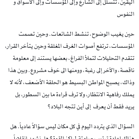
اليقين، تتسلل إلى الشارع وإلى المؤسسات وإلى الأسواق و
النفوس
حين يغيب الوضوح، تنشط الشائعات. وحين تصمت
المؤسسات، ترتفع أصوات الغرف المغلقة وحين يتأخر القرار،
تتقدم التحليلات لتملأ الفراغ، بعضها يستند إلى معلومة
ناقصة، والآخر إلى رغبة، وومنها الى خوف مشروع. وبين هذا
وذاك، يصبح المواطن البسيط هو الحلقة الأضعف، لأنه لا
يملك رفاهية الانتظار، ولا ترف قراءة ما بين السطور، بل
يريد فقط أن يعرف إلى أين تتجه البلاد؟
السؤال الذي يتردد اليوم في كل مكان ليس سؤالاً عادياً. هل
هناك إعادة ترتيب صامتة لمراكز القوة؟ هل نشهد انقلاباً