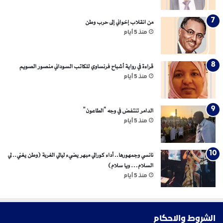
من انقلاب إخواني إلى حرب وطن
منذ 5 أيام
قراءة في رواية أشباح فرنساوي للكاتب السوداني منصور الصويم
منذ 5 أيام
الدامر تنتفض في وجه “الطاعون”
منذ 5 أيام
نانسي وجمهورها.. أداء كورالي مبهر يضيء ليالي الغربة (وطن يغني.. لي
السلام… ويا سلام)
منذ 5 أيام
الشروط والاحكام