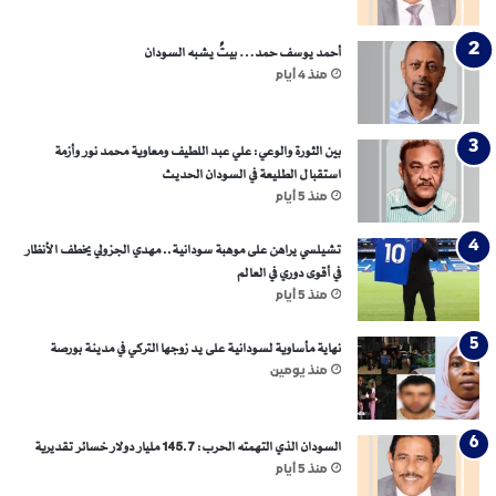
د
.
أحمد يوسف حمد… بيتٌ يشبه السودان
.
منذ 4 أيام
ه
ل
ت
بين الثورة والوعي: علي عبد اللطيف ومعاوية محمد نور وأزمة
ص
استقبال الطليعة في السودان الحديث
م
د
منذ 5 أيام
"
ص
تشيلسي يراهن على موهبة سودانية.. مهدي الجزولي يخطف الأنظار
م
في أقوى دوري في العالم
و
منذ 5 أيام
د
"
نهاية مأساوية لسودانية على يد زوجها التركي في مدينة بورصة
؟
منذ يومين
السودان الذي التهمته الحرب: 145.7 مليار دولار خسائر تقديرية
منذ 5 أيام