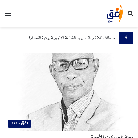
بحث عن
الق
اختطاف ثلاثة رعاة على يد الشفتة الإثيوبية بولاية القضارف
افق جديد
رحلة العسكري الأخيرة