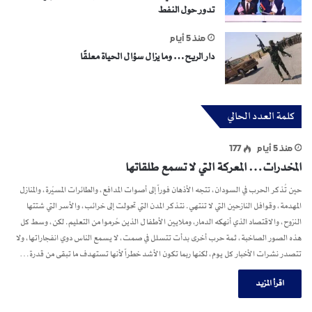
تدور حول النفط
منذ 5 أيام
دار الريح… وما يزال سؤال الحياة معلقًا
كلمة العدد الحالي
منذ 5 أيام
177
المخدرات… المعركة التي لا تسمع طلقاتها
حين تُذكر الحرب في السودان، تتجه الأذهان فوراً إلى أصوات المدافع، والطائرات المسيّرة، والمنازل
المهدمة، وقوافل النازحين التي لا تنتهي. نتذكر المدن التي تحولت إلى خرائب، والأسر التي شتتها
النزوح، والاقتصاد الذي أنهكه الدمار، وملايين الأطفال الذين حُرموا من التعليم. لكن، وسط كل
هذه الصور الصاخبة، ثمة حرب أخرى بدأت تتسلل في صمت، لا يسمع الناس دوي انفجاراتها، ولا
تتصدر نشرات الأخبار كل يوم، لكنها ربما تكون الأشد خطراً لأنها تستهدف ما تبقى من قدرة…
اقرأ المزيد