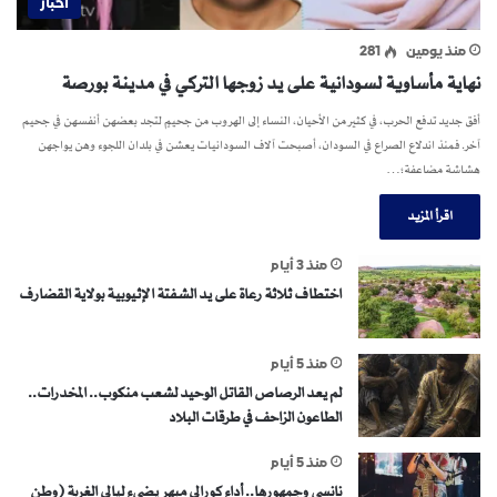
اخبار
منذ يومين
281
نهاية مأساوية لسودانية على يد زوجها التركي في مدينة بورصة
أفق جديد تدفع الحرب، في كثير من الأحيان، النساء إلى الهروب من جحيمٍ لتجد بعضهن أنفسهن في جحيم
آخر. فمنذ اندلاع الصراع في السودان، أصبحت آلاف السودانيات يعشن في بلدان اللجوء وهن يواجهن
هشاشة مضاعفة؛…
اقرأ المزيد
منذ 3 أيام
اختطاف ثلاثة رعاة على يد الشفتة الإثيوبية بولاية القضارف
منذ 5 أيام
لم يعد الرصاص القاتل الوحيد لشعب منكوب.. المخدرات..
الطاعون الزاحف في طرقات البلاد
منذ 5 أيام
نانسي وجمهورها.. أداء كورالي مبهر يضيء ليالي الغربة (وطن