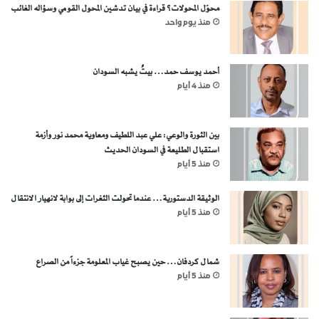
محوّل المحولات؟ قراءة في بيان تدشين المحول القومي وسؤاله الغائب
منذ يوم واحد
أحمد يوسف حمد… بيتٌ يشبه السودان
منذ 4 أيام
بين الثورة والوعي: علي عبد اللطيف ومعاوية محمد نور وأزمة
استقبال الطليعة في السودان الحديث
منذ 5 أيام
الوثيقة الدستورية… عندما تحولت الثغرات إلى بوابة لانهيار الانتقال
منذ 5 أيام
شمال كردفان… حين يصبح غياب المعلومة جزءاً من الصراع
منذ 5 أيام