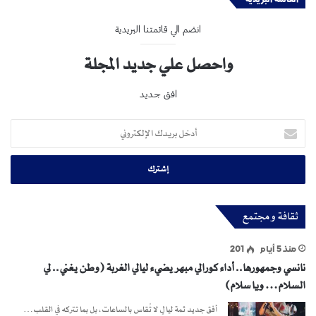
انضم الي قائمتنا البريدية
واحصل علي جديد المجلة
افق جديد
أدخل
بريدك
الإلكتروني
ثقافة و مجتمع
منذ 5 أيام
201
نانسي وجمهورها.. أداء كورالي مبهر يضيء ليالي الغربة (وطن يغني.. لي
السلام… ويا سلام)
أفق جديد ثمة ليالٍ لا تُقاس بالساعات، بل بما تتركه في القلب…