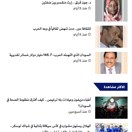
د. جون قرنق.. إرث منقسم بين ضفتين
منذ 5 أيام
للثقافة دور.. مدن تنهض ثقافياً في وجه الحرب
منذ 5 أيام
السودان الذي التهمته الحرب: 145.7 مليار دولار خسائر تقديرية
منذ 5 أيام
الاكثر مشاهدة
أطباء مزيفون وعيادات بلا ترخيص.. كيف تخترق منظومة الصحة في
السودان؟
منذ أسبوعين
الهلال يستهل مشواره في كأس سيكافا بثنائية في شباك توسكر..