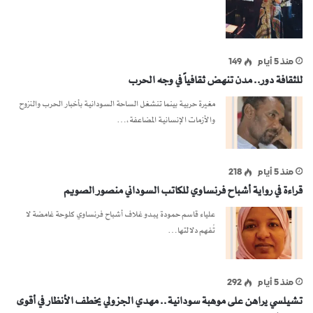
منذ 5 أيام
149
للثقافة دور.. مدن تنهض ثقافياً في وجه الحرب
مغيرة حربية بينما تنشغل الساحة السودانية بأخبار الحرب والنزوح
والأزمات الإنسانية المضاعفة،…
منذ 5 أيام
218
قراءة في رواية أشباح فرنساوي للكاتب السوداني منصور الصويم
علياء قاسم حمودة يبدو غلاف أشباح فرنساوي كلوحة غامضة لا
تُفهم دلالتها…
منذ 5 أيام
292
تشيلسي يراهن على موهبة سودانية.. مهدي الجزولي يخطف الأنظار في أقوى