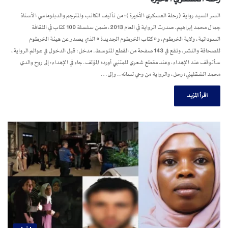
السر السيد رواية (رحلة العسكري الأخيرة)؛ من تأليف الكاتب والمترجم والدبلوماسي الأستاذ
جمال محمد إبراهيم. صدرت الرواية في العام 2013، ضمن سلسلة 100 كتاب في الثقافة
السودانية، ولاية الخرطوم، و«كتاب الخرطوم الجديدة» الذي يصدر عن هيئة الخرطوم
للصحافة والنشر، وتقع في 143 صفحة من القطع المتوسط. مدخل: قبل الدخول في عوالم الرواية،
سأتوقف عند الإهداء، وعند مقطع شعري للمتنبي أورده المؤلف. جاء في الإهداء: إلى روح والدي
محمد الشقليني؛ رحل، والرواية من وحي لسانه.. وإلى…
اقرأ المزيد