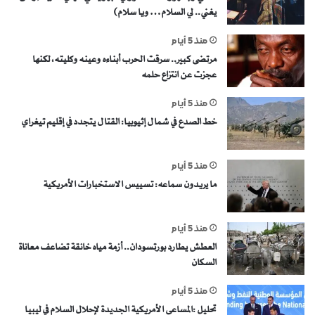
يغني.. لي السلام… ويا سلام)
منذ 5 أيام
مرتضى كبير.. سرقت الحرب أبناءه وعينه وكليته، لكنها
عجزت عن انتزاع حلمه
منذ 5 أيام
خط الصدع في شمال إثيوبيا: القتال يتجدد في إقليم تيغراي
منذ 5 أيام
ما يريدون سماعه: تسييس الاستخبارات الأمريكية
منذ 5 أيام
العطش يطارد بورتسودان.. أزمة مياه خانقة تضاعف معاناة
السكان
منذ 5 أيام
تحليل :المساعي الأمريكية الجديدة لإحلال السلام في ليبيا