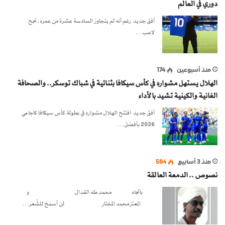
دوري في العالم
أفق جديد رغم أنه لم يتجاوز السادسة عشرة من عمره، نجح
لاعب…
منذ أسبوعين
174
الهلال يستهل مشواره في كأس سيكافا بثنائية في شباك توسكر.. والصحافة
الغانية والكينية تشيد بالأداء
أفق جديد افتتح الهلال مشواره في بطولة كأس سيكافا كاجامي
2026 بأفضل…
منذ 3 أسابيع
584
نصوص .. الدمعة العالقة
باتجاه محمد طه القدال و
المعتز محمد المختار لن أسمَحَ للشِّعر…