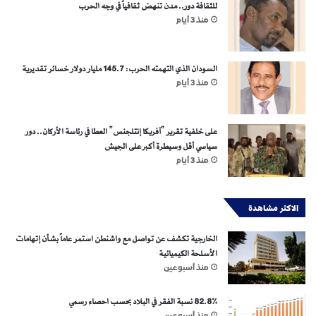
للثقافة دور.. مدن تنهض ثقافياً في وجه الحرب
منذ 3 أيام
السودان الذي التهمته الحرب: 145.7 مليار دولار خسائر تقديرية
منذ 3 أيام
على خلفية تقرير “آفريكا إنتلجنس” العطا في رئاسة الأركان.. دور
سياسي أقل وسيطرة أكبر على الجيش
منذ 3 أيام
الاكثر مشاهدة
الخارجية تكشف عن تواصل مع واشنطن استمر عاماً بشأن إتهامات
الأسلحة الكيميائية
منذ أسبوعين
82.8% نسبة الفقر في البلاد بحسب احصاء رسمي