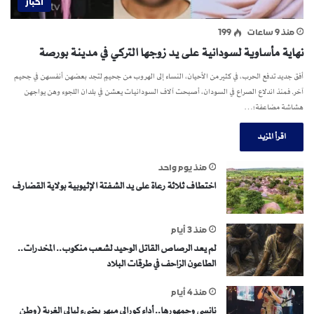
اخبار
منذ 9 ساعات
199
نهاية مأساوية لسودانية على يد زوجها التركي في مدينة بورصة
أفق جديد تدفع الحرب، في كثير من الأحيان، النساء إلى الهروب من جحيمٍ لتجد بعضهن أنفسهن في جحيم
آخر. فمنذ اندلاع الصراع في السودان، أصبحت آلاف السودانيات يعشن في بلدان اللجوء وهن يواجهن
هشاشة مضاعفة؛…
اقرأ المزيد
منذ يوم واحد
اختطاف ثلاثة رعاة على يد الشفتة الإثيوبية بولاية القضارف
منذ 3 أيام
لم يعد الرصاص القاتل الوحيد لشعب منكوب.. المخدرات..
الطاعون الزاحف في طرقات البلاد
منذ 4 أيام
نانسي وجمهورها.. أداء كورالي مبهر يضيء ليالي الغربة (وطن