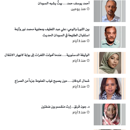
أحمد يوسف حمد… بيتٌ يشبه السودان
منذ يومين
بين الثورة والوعي: علي عبد اللطيف ومعاوية محمد نور وأزمة
استقبال الطليعة في السودان الحديث
منذ 3 أيام
الوثيقة الدستورية… عندما تحولت الثغرات إلى بوابة لانهيار الانتقال
منذ 3 أيام
شمال كردفان… حين يصبح غياب المعلومة جزءاً من الصراع
منذ 3 أيام
د. جون قرنق.. إرث منقسم بين ضفتين
منذ 3 أيام