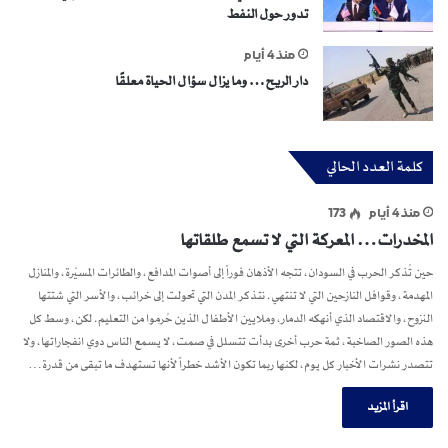
تدور حول النفط
منذ 4 أيام
دار الريح… وما يزال سؤال الحياة معلقًا
كلمة العدد الحالي
منذ 4 أيام
173
المخدرات… المعركة التي لا تسمع طلقاتها
حين تُذكر الحرب في السودان، تتجه الأذهان فوراً إلى أصوات المدافع، والطائرات المسيّرة، والمنازل
المهدمة، وقوافل النازحين التي لا تنتهي. نتذكر المدن التي تحولت إلى خرائب، والأسر التي شتتها
النزوح، والاقتصاد الذي أنهكه الدمار، وملايين الأطفال الذين حُرموا من التعليم. لكن، وسط كل
هذه الصور الصاخبة، ثمة حرب أخرى بدأت تتسلل في صمت، لا يسمع الناس دوي انفجاراتها، ولا
تتصدر نشرات الأخبار كل يوم، لكنها ربما تكون الأشد خطراً لأنها تستهدف ما تبقى من قدرة…
اقرأ المزيد