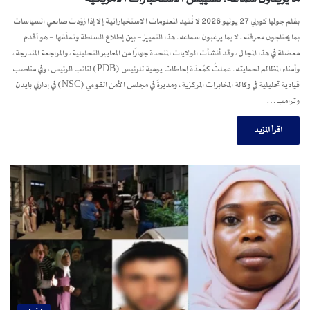
بقلم جوليا كورلي 27 يوليو 2026 لا تُفيد المعلومات الاستخباراتية إلا إذا زوّدت صانعي السياسات
بما يحتاجون معرفته، لا بما يرغبون سماعه. هذا التمييز – بين إطلاع السلطة وتملّقها – هو أقدم
معضلة في هذا المجال، وقد أنشأت الولايات المتحدة جهازًا من المعايير التحليلية، والمراجعة المتدرجة،
وأمناء المظالم لحمايته. عملتُ كمُعدّة إحاطات يومية للرئيس (PDB) لنائب الرئيس، وفي مناصب
قيادية تحليلية في وكالة المخابرات المركزية، ومديرةً في مجلس الأمن القومي (NSC) في إدارتي بايدن
وترامب…
اقرأ المزيد