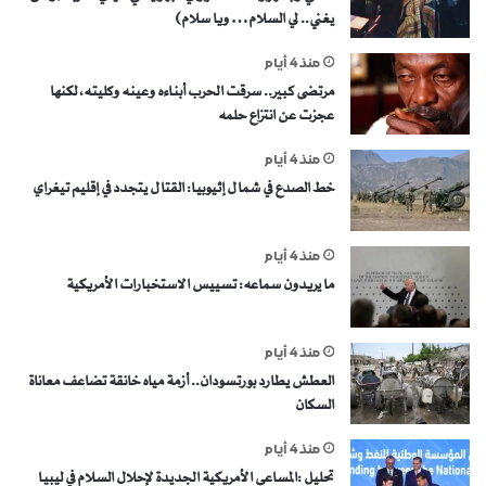
يغني.. لي السلام… ويا سلام)
منذ 4 أيام
مرتضى كبير.. سرقت الحرب أبناءه وعينه وكليته، لكنها
عجزت عن انتزاع حلمه
منذ 4 أيام
خط الصدع في شمال إثيوبيا: القتال يتجدد في إقليم تيغراي
منذ 4 أيام
ما يريدون سماعه: تسييس الاستخبارات الأمريكية
منذ 4 أيام
العطش يطارد بورتسودان.. أزمة مياه خانقة تضاعف معاناة
السكان
منذ 4 أيام
تحليل :المساعي الأمريكية الجديدة لإحلال السلام في ليبيا