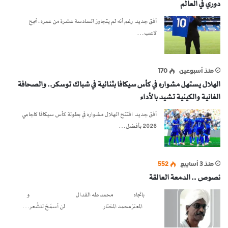
دوري في العالم
أفق جديد رغم أنه لم يتجاوز السادسة عشرة من عمره، نجح
لاعب…
منذ أسبوعين
170
الهلال يستهل مشواره في كأس سيكافا بثنائية في شباك توسكر.. والصحافة
الغانية والكينية تشيد بالأداء
أفق جديد افتتح الهلال مشواره في بطولة كأس سيكافا كاجامي
2026 بأفضل…
منذ 3 أسابيع
552
نصوص .. الدمعة العالقة
باتجاه محمد طه القدال و
المعتز محمد المختار لن أسمَحَ للشِّعر…