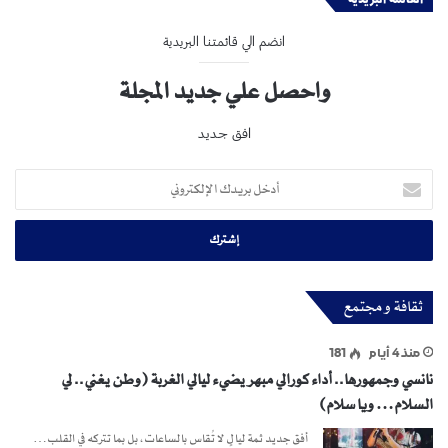
انضم الي قائمتنا البريدية
واحصل علي جديد المجلة
افق جديد
أدخل
بريدك
الإلكتروني
ثقافة و مجتمع
منذ 4 أيام
181
نانسي وجمهورها.. أداء كورالي مبهر يضيء ليالي الغربة (وطن يغني.. لي
السلام… ويا سلام)
أفق جديد ثمة ليالٍ لا تُقاس بالساعات، بل بما تتركه في القلب…