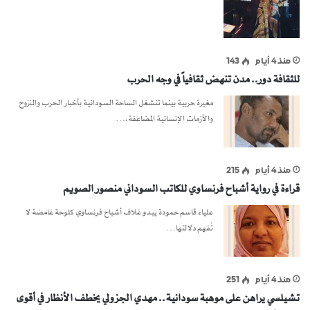
منذ 4 أيام
143
للثقافة دور.. مدن تنهض ثقافياً في وجه الحرب
مغيرة حربية بينما تنشغل الساحة السودانية بأخبار الحرب والنزوح
والأزمات الإنسانية المضاعفة،…
منذ 4 أيام
215
قراءة في رواية أشباح فرنساوي للكاتب السوداني منصور الصويم
علياء قاسم حمودة يبدو غلاف أشباح فرنساوي كلوحة غامضة لا
تُفهم دلالتها…
منذ 4 أيام
251
تشيلسي يراهن على موهبة سودانية.. مهدي الجزولي يخطف الأنظار في أقوى