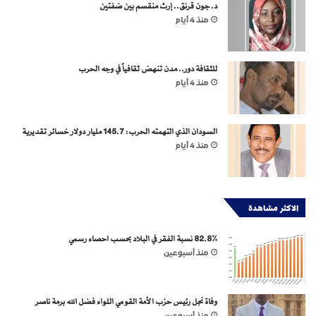
د. جون قرنق.. إرث منقسم بين ضفتين
منذ 4 أيام
للثقافة دور.. مدن تنهض ثقافياً في وجه الحرب
منذ 4 أيام
السودان الذي التهمته الحرب: 145.7 مليار دولار خسائر تقديرية
منذ 4 أيام
الاكثر مشاهدة
82.8% نسبة الفقر في البلاد بحسب احصاء رسمي
منذ أسبوعين
وفاة نجل رئيس حزب الأمة القومي اللواء فضل الله برمة ناصر