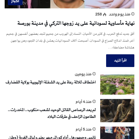
اخبار
منذ يوم واحد
258
نهاية مأساوية لسودانية على يد زوجها التركي في مدينة بورصة
أفق جديد تدفع الحرب، في كثير من الأحيان، النساء إلى الهروب من جحيمٍ لتجد بعضهن أنفسهن في جحيم
آخر. فمنذ اندلاع الصراع في السودان، أصبحت آلاف السودانيات يعشن في بلدان اللجوء وهن يواجهن
هشاشة مضاعفة؛…
اقرأ المزيد
منذ يومين
اختطاف ثلاثة رعاة على يد الشفتة الإثيوبية بولاية القضارف
منذ 4 أيام
لم يعد الرصاص القاتل الوحيد لشعب منكوب.. المخدرات..
الطاعون الزاحف في طرقات البلاد
منذ 5 أيام
نانسي وجمهورها.. أداء كورالي مبهر يضيء ليالي الغربة (وطن