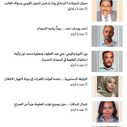
محوّل المحولات؟ قراءة في بيان تدشين المحول القومي وسؤاله الغائب
منذ 3 دقائق
أحمد يوسف حمد… بيتٌ يشبه السودان
منذ 3 أيام
بين الثورة والوعي: علي عبد اللطيف ومعاوية محمد نور وأزمة
استقبال الطليعة في السودان الحديث
منذ 4 أيام
الوثيقة الدستورية… عندما تحولت الثغرات إلى بوابة لانهيار الانتقال
منذ 4 أيام
شمال كردفان… حين يصبح غياب المعلومة جزءاً من الصراع
منذ 4 أيام