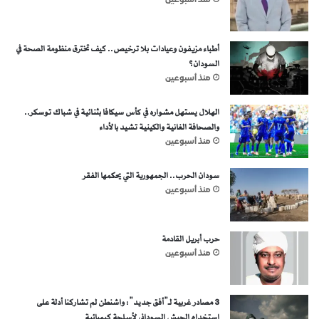
منذ أسبوعين
أطباء مزيفون وعيادات بلا ترخيص.. كيف تخترق منظومة الصحة في
السودان؟
منذ أسبوعين
الهلال يستهل مشواره في كأس سيكافا بثنائية في شباك توسكر..
والصحافة الغانية والكينية تشيد بالأداء
منذ أسبوعين
سودان الحرب.. الجمهورية التي يحكمها الفقر
منذ أسبوعين
حرب أبريل القادمة
منذ أسبوعين
3 مصادر غربية لـ”أفق جديد”: واشنطن لم تشاركنا أدلة على
استخدام الجيش السوداني لأسلحة كيميائية