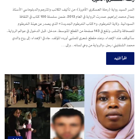
السر السيد رواية (رحلة العسكري الأخيرة)؛ من تأليف الكاتب والمترجم والدبلوماسي الأستاذ
جمال محمد إبراهيم. صدرت الرواية في العام 2013، ضمن سلسلة 100 كتاب في الثقافة
السودانية، ولاية الخرطوم، و«كتاب الخرطوم الجديدة» الذي يصدر عن هيئة الخرطوم
للصحافة والنشر، وتقع في 143 صفحة من القطع المتوسط. مدخل: قبل الدخول في عوالم الرواية،
سأتوقف عند الإهداء، وعند مقطع شعري للمتنبي أورده المؤلف. جاء في الإهداء: إلى روح والدي
محمد الشقليني؛ رحل، والرواية من وحي لسانه.. وإلى…
اقرأ المزيد