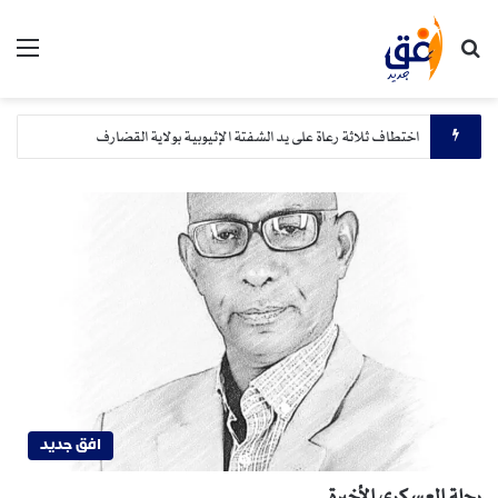
بحث عن
الق
اختطاف ثلاثة رعاة على يد الشفتة الإثيوبية بولاية القضارف
افق جديد
رحلة العسكري الأخيرة