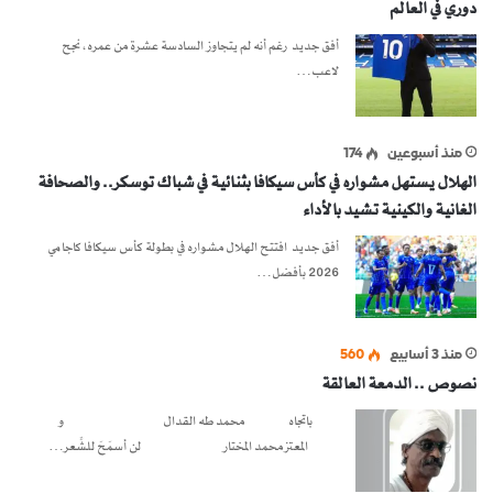
دوري في العالم
أفق جديد رغم أنه لم يتجاوز السادسة عشرة من عمره، نجح
لاعب…
منذ أسبوعين
174
الهلال يستهل مشواره في كأس سيكافا بثنائية في شباك توسكر.. والصحافة
الغانية والكينية تشيد بالأداء
أفق جديد افتتح الهلال مشواره في بطولة كأس سيكافا كاجامي
2026 بأفضل…
منذ 3 أسابيع
560
نصوص .. الدمعة العالقة
باتجاه محمد طه القدال و
المعتز محمد المختار لن أسمَحَ للشِّعر…