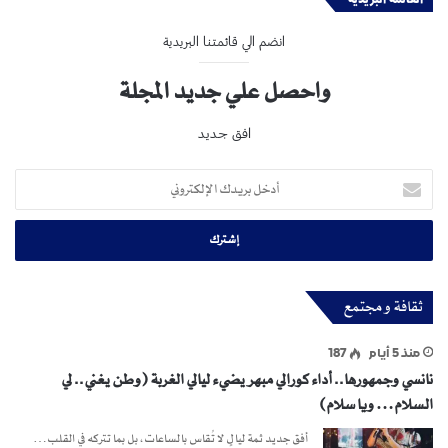
انضم الي قائمتنا البريدية
واحصل علي جديد المجلة
افق جديد
أدخل
بريدك
الإلكتروني
ثقافة و مجتمع
منذ 5 أيام
187
نانسي وجمهورها.. أداء كورالي مبهر يضيء ليالي الغربة (وطن يغني.. لي
السلام… ويا سلام)
أفق جديد ثمة ليالٍ لا تُقاس بالساعات، بل بما تتركه في القلب…