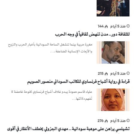
منذ 5 أيام
144
للثقافة دور.. مدن تنهض ثقافياً في وجه الحرب
مغيرة حربية بينما تنشغل الساحة السودانية بأخبار الحرب والنزوح
والأزمات الإنسانية المضاعفة،…
منذ 5 أيام
215
قراءة في رواية أشباح فرنساوي للكاتب السوداني منصور الصويم
علياء قاسم حمودة يبدو غلاف أشباح فرنساوي كلوحة غامضة لا
تُفهم دلالتها…
منذ 5 أيام
276
تشيلسي يراهن على موهبة سودانية.. مهدي الجزولي يخطف الأنظار في أقوى