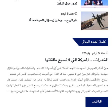
تدور حول النفط
منذ 5 أيام
دار الريح… وما يزال سؤال الحياة معلقًا
كلمة العدد الحالي
منذ 5 أيام
176
المخدرات… المعركة التي لا تسمع طلقاتها
حين تُذكر الحرب في السودان، تتجه الأذهان فوراً إلى أصوات المدافع، والطائرات المسيّرة، والمنازل
المهدمة، وقوافل النازحين التي لا تنتهي. نتذكر المدن التي تحولت إلى خرائب، والأسر التي شتتها
النزوح، والاقتصاد الذي أنهكه الدمار، وملايين الأطفال الذين حُرموا من التعليم. لكن، وسط كل
هذه الصور الصاخبة، ثمة حرب أخرى بدأت تتسلل في صمت، لا يسمع الناس دوي انفجاراتها، ولا
تتصدر نشرات الأخبار كل يوم، لكنها ربما تكون الأشد خطراً لأنها تستهدف ما تبقى من قدرة…
اقرأ المزيد