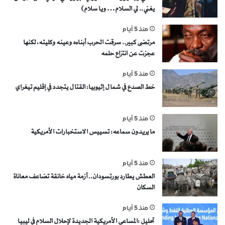
يغني.. لي السلام… ويا سلام)
منذ 5 أيام
مرتضى كبير.. سرقت الحرب أبناءه وعينه وكليته، لكنها
عجزت عن انتزاع حلمه
منذ 5 أيام
خط الصدع في شمال إثيوبيا: القتال يتجدد في إقليم تيغراي
منذ 5 أيام
ما يريدون سماعه: تسييس الاستخبارات الأمريكية
منذ 5 أيام
العطش يطارد بورتسودان.. أزمة مياه خانقة تضاعف معاناة
السكان
منذ 5 أيام
تحليل :المساعي الأمريكية الجديدة لإحلال السلام في ليبيا