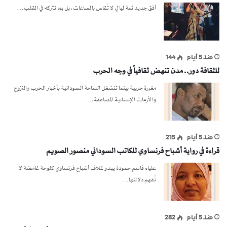
أفق جديد ثمة ليالٍ لا تُقاس بالساعات، بل بما تتركه في القلب…
منذ 5 أيام
144
للثقافة دور.. مدن تنهض ثقافياً في وجه الحرب
مغيرة حربية بينما تنشغل الساحة السودانية بأخبار الحرب والنزوح
والأزمات الإنسانية المضاعفة،…
منذ 5 أيام
215
قراءة في رواية أشباح فرنساوي للكاتب السوداني منصور الصويم
علياء قاسم حمودة يبدو غلاف أشباح فرنساوي كلوحة غامضة لا
تُفهم دلالتها…
منذ 5 أيام
282