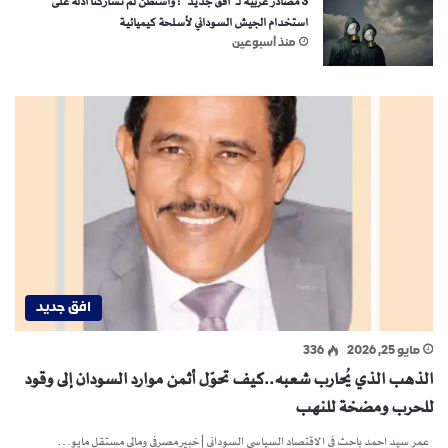
3 مصادر غربية لـ”أفق جديد”: واشنطن لم تشاركنا أدلة على
استخدام الجيش السوداني لأسلحة كيميائية
منذ أسبوعين
افق جديد
مايو 25, 2026
336
الذهب الذي يُحارب شعبه..كيف تحوّل أثمن موارد السودان إلى وقود
للحرب ومضخة للنهب
عمر سيد احمد باحث في الاقتصاد السياسي السوداني | خبير مصرفي ومالي مستقل مايو…