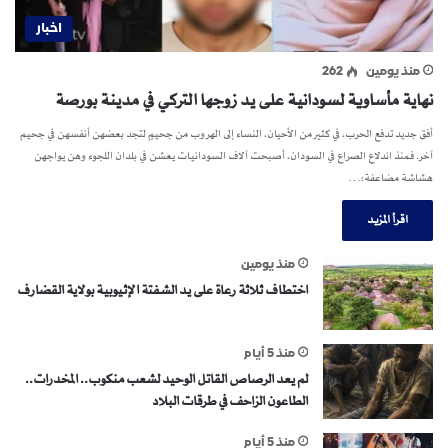
اخبار
منذ يومين
262
نهاية مأساوية لسودانية على يد زوجها التركي في مدينة بورصة
أفق جديد تدفع الحرب، في كثير من الأحيان، النساء إلى الهروب من جحيمٍ لتجد بعضهن أنفسهن في جحيم
آخر. فمنذ اندلاع الصراع في السودان، أصبحت آلاف السودانيات يعشن في بلدان اللجوء وهن يواجهن
هشاشة مضاعفة؛…
اقرأ المزيد
منذ يومين
اختطاف ثلاثة رعاة على يد الشفتة الإثيوبية بولاية القضارف
منذ 5 أيام
لم يعد الرصاص القاتل الوحيد لشعب منكوب.. المخدرات..
الطاعون الزاحف في طرقات البلاد
منذ 5 أيام