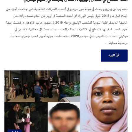
بقلم يوناس ييزيزيو باحث في مجلة هورن ريفيو في أعقاب الحركات الشعبية التي اجتاحت أجزاءً من
البلاد قبل عام 2018، تولى رئيس الوزراء آبي أحمد السلطة في أبريل من العام نفسه. وأدى حلّ
الجبهة الديمقراطية الثورية للشعب الإثيوبي في عام 2019 إلى ظهور حزب الازدهار. ورفضت جبهة
تحرير شعب تيغراي الاندماج في الائتلاف الحاكم الجديد، وانسحبت إلى معقلها الإقليمي في
ميكيلي. تصاعدت التوترات في سبتمبر 2020 عندما نظمت جبهة تحرير شعب تيغراي انتخابات
برلمانية محلية…
اقرأ المزيد