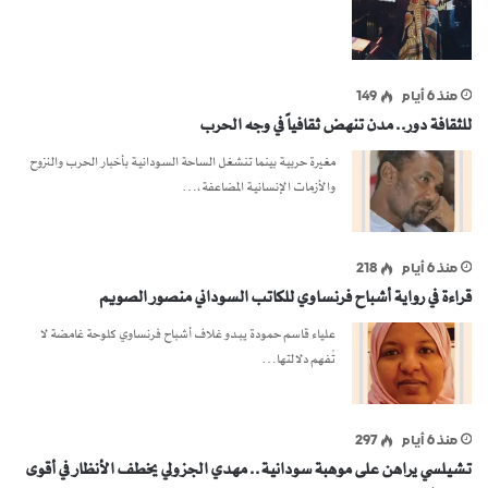
منذ 6 أيام
149
للثقافة دور.. مدن تنهض ثقافياً في وجه الحرب
مغيرة حربية بينما تنشغل الساحة السودانية بأخبار الحرب والنزوح
والأزمات الإنسانية المضاعفة،…
منذ 6 أيام
218
قراءة في رواية أشباح فرنساوي للكاتب السوداني منصور الصويم
علياء قاسم حمودة يبدو غلاف أشباح فرنساوي كلوحة غامضة لا
تُفهم دلالتها…
منذ 6 أيام
297
تشيلسي يراهن على موهبة سودانية.. مهدي الجزولي يخطف الأنظار في أقوى