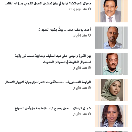
محوّل المحولات؟ قراءة في بيان تدشين المحول القومي وسؤاله الغائب
منذ يوم واحد
أحمد يوسف حمد… بيتٌ يشبه السودان
منذ 4 أيام
بين الثورة والوعي: علي عبد اللطيف ومعاوية محمد نور وأزمة
استقبال الطليعة في السودان الحديث
منذ 5 أيام
الوثيقة الدستورية… عندما تحولت الثغرات إلى بوابة لانهيار الانتقال
منذ 5 أيام
شمال كردفان… حين يصبح غياب المعلومة جزءاً من الصراع
منذ 5 أيام