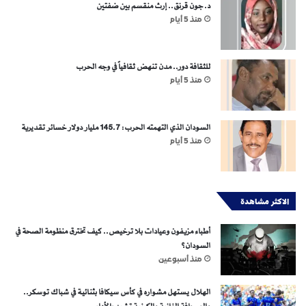
د. جون قرنق.. إرث منقسم بين ضفتين
منذ 5 أيام
للثقافة دور.. مدن تنهض ثقافياً في وجه الحرب
منذ 5 أيام
السودان الذي التهمته الحرب: 145.7 مليار دولار خسائر تقديرية
منذ 5 أيام
الاكثر مشاهدة
أطباء مزيفون وعيادات بلا ترخيص.. كيف تخترق منظومة الصحة في
السودان؟
منذ أسبوعين
الهلال يستهل مشواره في كأس سيكافا بثنائية في شباك توسكر..