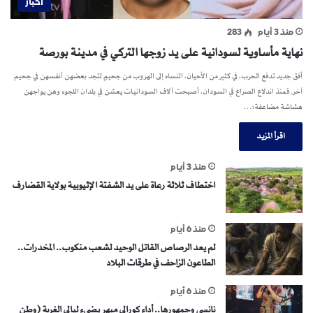
اخبار
منذ 3 أيام
283
نهاية مأساوية لسودانية على يد زوجها التركي في مدينة بورصة
أفق جديد تدفع الحرب، في كثير من الأحيان، النساء إلى الهروب من جحيمٍ لتجد بعضهن أنفسهن في جحيم
آخر. فمنذ اندلاع الصراع في السودان، أصبحت آلاف السودانيات يعشن في بلدان اللجوء وهن يواجهن
هشاشة مضاعفة؛…
اقرأ المزيد
منذ 3 أيام
اختطاف ثلاثة رعاة على يد الشفتة الإثيوبية بولاية القضارف
منذ 6 أيام
لم يعد الرصاص القاتل الوحيد لشعب منكوب.. المخدرات..
الطاعون الزاحف في طرقات البلاد
منذ 6 أيام
نانسي وجمهورها.. أداء كورالي مبهر يضيء ليالي الغربة (وطن