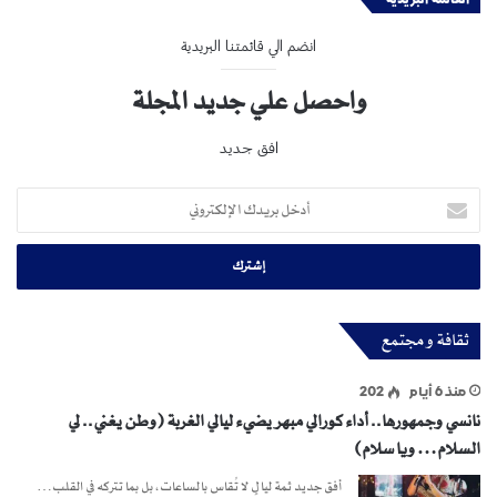
انضم الي قائمتنا البريدية
واحصل علي جديد المجلة
افق جديد
أدخل
بريدك
الإلكتروني
ثقافة و مجتمع
منذ 6 أيام
202
نانسي وجمهورها.. أداء كورالي مبهر يضيء ليالي الغربة (وطن يغني.. لي
السلام… ويا سلام)
أفق جديد ثمة ليالٍ لا تُقاس بالساعات، بل بما تتركه في القلب…