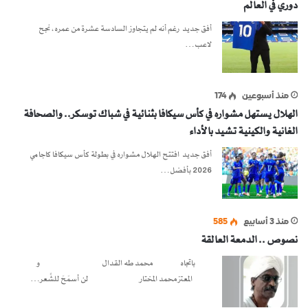
دوري في العالم
أفق جديد رغم أنه لم يتجاوز السادسة عشرة من عمره، نجح
لاعب…
منذ أسبوعين
174
الهلال يستهل مشواره في كأس سيكافا بثنائية في شباك توسكر.. والصحافة
الغانية والكينية تشيد بالأداء
أفق جديد افتتح الهلال مشواره في بطولة كأس سيكافا كاجامي
2026 بأفضل…
منذ 3 أسابيع
585
نصوص .. الدمعة العالقة
باتجاه محمد طه القدال و
المعتز محمد المختار لن أسمَحَ للشِّعر…