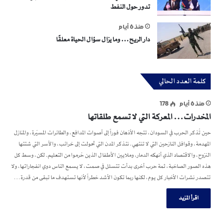
تدور حول النفط
منذ 6 أيام
دار الريح… وما يزال سؤال الحياة معلقًا
كلمة العدد الحالي
منذ 6 أيام
178
المخدرات… المعركة التي لا تسمع طلقاتها
حين تُذكر الحرب في السودان، تتجه الأذهان فوراً إلى أصوات المدافع، والطائرات المسيّرة، والمنازل
المهدمة، وقوافل النازحين التي لا تنتهي. نتذكر المدن التي تحولت إلى خرائب، والأسر التي شتتها
النزوح، والاقتصاد الذي أنهكه الدمار، وملايين الأطفال الذين حُرموا من التعليم. لكن، وسط كل
هذه الصور الصاخبة، ثمة حرب أخرى بدأت تتسلل في صمت، لا يسمع الناس دوي انفجاراتها، ولا
تتصدر نشرات الأخبار كل يوم، لكنها ربما تكون الأشد خطراً لأنها تستهدف ما تبقى من قدرة…
اقرأ المزيد