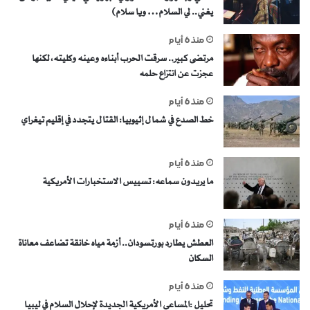
يغني.. لي السلام… ويا سلام)
منذ 6 أيام
مرتضى كبير.. سرقت الحرب أبناءه وعينه وكليته، لكنها
عجزت عن انتزاع حلمه
منذ 6 أيام
خط الصدع في شمال إثيوبيا: القتال يتجدد في إقليم تيغراي
منذ 6 أيام
ما يريدون سماعه: تسييس الاستخبارات الأمريكية
منذ 6 أيام
العطش يطارد بورتسودان.. أزمة مياه خانقة تضاعف معاناة
السكان
منذ 6 أيام
تحليل :المساعي الأمريكية الجديدة لإحلال السلام في ليبيا