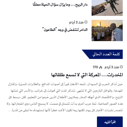
دار الريح… وما يزال سؤال الحياة معلقًا
منذ 3 أيام
الدامر تنتفض في وجه “الطاعون”
كلمة العدد الحالي
منذ 3 أيام
170
المخدرات… المعركة التي لا تسمع طلقاتها
حين تُذكر الحرب في السودان، تتجه الأذهان فوراً إلى أصوات المدافع، والطائرات المسيّرة، والمنازل
المهدمة، وقوافل النازحين التي لا تنتهي. نتذكر المدن التي تحولت إلى خرائب، والأسر التي شتتها
النزوح، والاقتصاد الذي أنهكه الدمار، وملايين الأطفال الذين حُرموا من التعليم. لكن، وسط كل
هذه الصور الصاخبة، ثمة حرب أخرى بدأت تتسلل في صمت، لا يسمع الناس دوي انفجاراتها، ولا
تتصدر نشرات الأخبار كل يوم، لكنها ربما تكون الأشد خطراً لأنها تستهدف ما تبقى من قدرة…
اقرأ المزيد