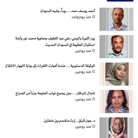
أحمد يوسف حمد… بيتٌ يشبه السودان
منذ يوم واحد
بين الثورة والوعي: علي عبد اللطيف ومعاوية محمد نور وأزمة
استقبال الطليعة في السودان الحديث
منذ يومين
الوثيقة الدستورية… عندما تحولت الثغرات إلى بوابة لانهيار الانتقال
منذ يومين
شمال كردفان… حين يصبح غياب المعلومة جزءاً من الصراع
منذ يومين
د. جون قرنق.. إرث منقسم بين ضفتين
منذ يومين