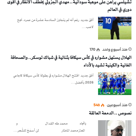
تشيلسي يراهن على موهبة سودانية.. مهدي الجزولي يخطف الأنظار في أقوى
دوري في العالم
أفق جديد رغم أنه لم يتجاوز السادسة عشرة من عمره، نجح
لاعب…
منذ أسبوع واحد
170
الهلال يستهل مشواره في كأس سيكافا بثنائية في شباك توسكر.. والصحافة
الغانية والكينية تشيد بالأداء
أفق جديد افتتح الهلال مشواره في بطولة كأس سيكافا كاجامي
2026 بأفضل…
منذ أسبوعين
546
نصوص .. الدمعة العالقة
باتجاه محمد طه القدال و
المعتز محمد المختار لن أسمَحَ للشِّعر…