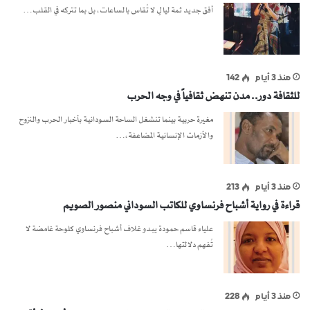
أفق جديد ثمة ليالٍ لا تُقاس بالساعات، بل بما تتركه في القلب…
منذ 3 أيام
142
للثقافة دور.. مدن تنهض ثقافياً في وجه الحرب
مغيرة حربية بينما تنشغل الساحة السودانية بأخبار الحرب والنزوح
والأزمات الإنسانية المضاعفة،…
منذ 3 أيام
213
قراءة في رواية أشباح فرنساوي للكاتب السوداني منصور الصويم
علياء قاسم حمودة يبدو غلاف أشباح فرنساوي كلوحة غامضة لا
تُفهم دلالتها…
منذ 3 أيام
228