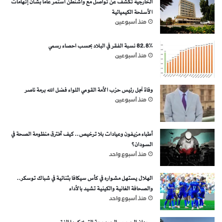
الخارجية تكشف عن تواصل مع واشنطن استمر عاماً بشأن إتهامات
الأسلحة الكيميائية
منذ أسبوعين
82.8% نسبة الفقر في البلاد بحسب احصاء رسمي
منذ أسبوعين
وفاة نجل رئيس حزب الأمة القومي اللواء فضل الله برمة ناصر
منذ أسبوعين
أطباء مزيفون وعيادات بلا ترخيص.. كيف تخترق منظومة الصحة في
السودان؟
منذ أسبوع واحد
الهلال يستهل مشواره في كأس سيكافا بثنائية في شباك توسكر..
والصحافة الغانية والكينية تشيد بالأداء
منذ أسبوع واحد