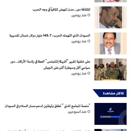
للثقافة دور.. مدن تنهض ثقافياً في وجه الحرب
منذ يومين
السودان الذي التهمته الحرب: 145.7 مليار دولار خسائر تقديرية
منذ يومين
على خلفية تقرير “آفريكا إنتلجنس” العطا في رئاسة الأركان.. دور
سياسي أقل وسيطرة أكبر على الجيش
منذ يومين
الاكثر مشاهدة
“منصة المجتمع المدني ” تطلق وثيقتين لدعم مسار السلام في السودان
منذ أسبوعين