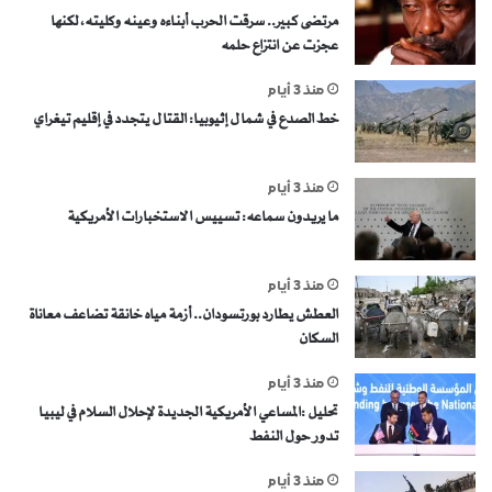
مرتضى كبير.. سرقت الحرب أبناءه وعينه وكليته، لكنها
عجزت عن انتزاع حلمه
منذ 3 أيام
خط الصدع في شمال إثيوبيا: القتال يتجدد في إقليم تيغراي
منذ 3 أيام
ما يريدون سماعه: تسييس الاستخبارات الأمريكية
منذ 3 أيام
العطش يطارد بورتسودان.. أزمة مياه خانقة تضاعف معاناة
السكان
منذ 3 أيام
تحليل :المساعي الأمريكية الجديدة لإحلال السلام في ليبيا
تدور حول النفط
منذ 3 أيام