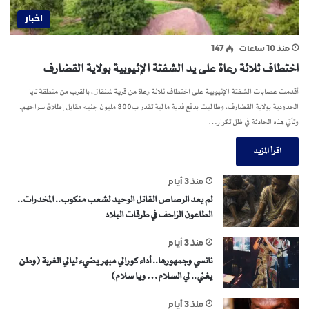
اخبار
منذ 10 ساعات
147
اختطاف ثلاثة رعاة على يد الشفتة الإثيوبية بولاية القضارف
أقدمت عصابات الشفتة الإثيوبية على اختطاف ثلاثة رعاة من قرية شنقال، بالقرب من منطقة تايا
الحدودية بولاية القضارف، وطالبت بدفع فدية مالية تقدر ب300 مليون جنيه مقابل إطلاق سراحهم.
وتأتي هذه الحادثة في ظل تكرار…
اقرأ المزيد
منذ 3 أيام
لم يعد الرصاص القاتل الوحيد لشعب منكوب.. المخدرات..
الطاعون الزاحف في طرقات البلاد
منذ 3 أيام
نانسي وجمهورها.. أداء كورالي مبهر يضيء ليالي الغربة (وطن
يغني.. لي السلام… ويا سلام)
منذ 3 أيام