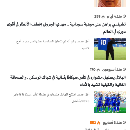
منذ 4 أيام
259
تشيلسي يراهن على موهبة سودانية.. مهدي الجزولي يخطف الأنظار في أقوى
دوري في العالم
أفق جديد رغم أنه لم يتجاوز السادسة عشرة من عمره، نجح
لاعب…
منذ أسبوعين
170
الهلال يستهل مشواره في كأس سيكافا بثنائية في شباك توسكر.. والصحافة
الغانية والكينية تشيد بالأداء
أفق جديد افتتح الهلال مشواره في بطولة كأس سيكافا كاجامي
2026 بأفضل…
منذ 3 أسابيع
553