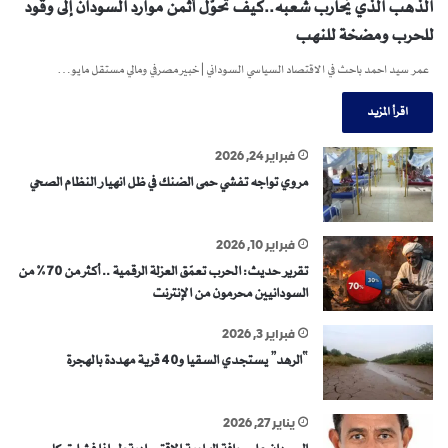
الذهب الذي يُحارب شعبه..كيف تحوّل أثمن موارد السودان إلى وقود
للحرب ومضخة للنهب
عمر سيد احمد باحث في الاقتصاد السياسي السوداني | خبير مصرفي ومالي مستقل مايو…
اقرأ المزيد
فبراير 24, 2026
مروي تواجه تفشي حمى الضنك في ظل انهيار النظام الصحي
فبراير 10, 2026
تقرير حديث: الحرب تعمّق العزلة الرقمية .. أكثر من 70% من
السودانيين محرمون من الإنترنت
فبراير 3, 2026
“الرهد” يستجدي السقيا و40 قرية مهددة بالهجرة
يناير 27, 2026