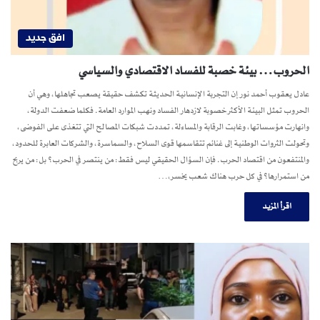
افق جديد
الحروب… بيئة خصبة للفساد الاقتصادي والسياسي
عادل يعقوب أحمد نور إن التجربة الإنسانية الحديثة تكشف حقيقة يصعب تجاهلها، وهي أن
الحروب تمثل البيئة الأكثر خصوبة لازدهار الفساد ونهب الموارد العامة. فكلما ضعفت الدولة،
وانهارت مؤسساتها، وغابت الرقابة والمساءلة، تمددت شبكات المصالح التي تتغذى على الفوضى،
وتحولت الثروات الوطنية إلى غنائم تتقاسمها قوى السلاح، والسماسرة، والشركات العابرة للحدود،
والمنتفعون من اقتصاد الحرب. فإن السؤال الحقيقي ليس فقط: من ينتصر في الحرب؟ بل: من يربح
من استمرارها؟ في كل حرب هناك شعب يخسر،…
اقرأ المزيد