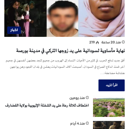
اخبار
منذ 20 ساعة
219
نهاية مأساوية لسودانية على يد زوجها التركي في مدينة بورصة
أفق جديد تدفع الحرب، في كثير من الأحيان، النساء إلى الهروب من جحيمٍ لتجد بعضهن أنفسهن في جحيم
آخر. فمنذ اندلاع الصراع في السودان، أصبحت آلاف السودانيات يعشن في بلدان اللجوء وهن يواجهن
هشاشة مضاعفة؛…
اقرأ المزيد
منذ يومين
اختطاف ثلاثة رعاة على يد الشفتة الإثيوبية بولاية القضارف
منذ 4 أيام