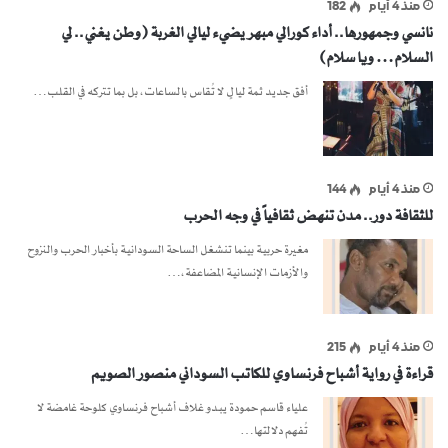
منذ 4 أيام
182
نانسي وجمهورها.. أداء كورالي مبهر يضيء ليالي الغربة (وطن يغني.. لي
السلام… ويا سلام)
أفق جديد ثمة ليالٍ لا تُقاس بالساعات، بل بما تتركه في القلب…
منذ 4 أيام
144
للثقافة دور.. مدن تنهض ثقافياً في وجه الحرب
مغيرة حربية بينما تنشغل الساحة السودانية بأخبار الحرب والنزوح
والأزمات الإنسانية المضاعفة،…
منذ 4 أيام
215
قراءة في رواية أشباح فرنساوي للكاتب السوداني منصور الصويم
علياء قاسم حمودة يبدو غلاف أشباح فرنساوي كلوحة غامضة لا
تُفهم دلالتها…