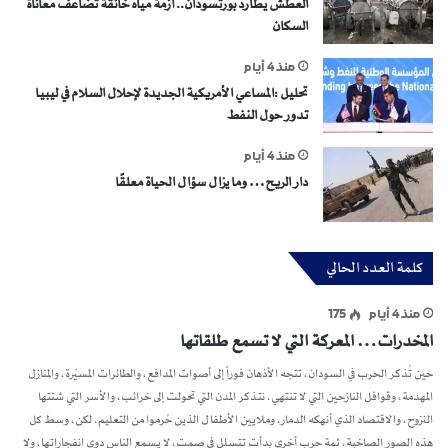
العطش يطارد بورتسودان.. أزمة مياه خانقة تضاعف معاناة
السكان
منذ 4 أيام
تحليل :المساعي الأمريكية الجديدة لإحلال السلام في ليبيا
تدور حول النفط
منذ 4 أيام
دار الريح… وما يزال سؤال الحياة معلقًا
كلمة العدد الحالي
منذ 4 أيام
175
المخدرات… المعركة التي لا تسمع طلقاتها
حين تُذكر الحرب في السودان، تتجه الأذهان فوراً إلى أصوات المدافع، والطائرات المسيّرة، والمنازل
المهدمة، وقوافل النازحين التي لا تنتهي. نتذكر المدن التي تحولت إلى خرائب، والأسر التي شتتها
النزوح، والاقتصاد الذي أنهكه الدمار، وملايين الأطفال الذين حُرموا من التعليم. لكن، وسط كل
هذه الصور الصاخبة، ثمة حرب أخرى بدأت تتسلل في صمت، لا يسمع الناس دوي انفجاراتها، ولا