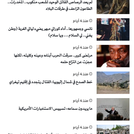
لم يعد الرصاص القاتل الوحيد لشعب منكوب.. المخدرات..
الطاعون الزاحف في طرقات البلاد
منذ 4 أيام
نانسي وجمهورها.. أداء كورالي مبهر يضيء ليالي الغربة (وطن
يغني.. لي السلام… ويا سلام)
منذ 4 أيام
مرتضى كبير.. سرقت الحرب أبناءه وعينه وكليته، لكنها
عجزت عن انتزاع حلمه
منذ 4 أيام
خط الصدع في شمال إثيوبيا: القتال يتجدد في إقليم تيغراي
منذ 4 أيام
ما يريدون سماعه: تسييس الاستخبارات الأمريكية
منذ 4 أيام