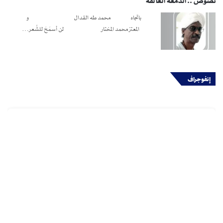
نصوص .. الدمعة العالقة
باتجاه محمد طه القدال و
المعتز محمد المختار لن أسمَحَ للشِّعر…
إنفوجراف