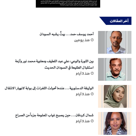
أخر المقالات
أحمد يوسف حمد… بيتٌ يشبه السودان
منذ يومين
بين الثورة والوعي: علي عبد اللطيف ومعاوية محمد نور وأزمة
استقبال الطليعة في السودان الحديث
منذ 3 أيام
الوثيقة الدستورية… عندما تحولت الثغرات إلى بوابة لانهيار الانتقال
منذ 3 أيام
شمال كردفان… حين يصبح غياب المعلومة جزءاً من الصراع
منذ 3 أيام