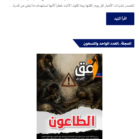
تتصدر نشرات الأخبار كل يوم، لكنها ربما تكون الأشد خطراً لأنها تستهدف ما تبقى من قدرة…
اقرأ المزيد
المجلة..العدد الواحد والتسعون