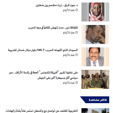
د. جون قرنق.. إرث منقسم بين ضفتين
منذ 3 أيام
للثقافة دور.. مدن تنهض ثقافياً في وجه الحرب
منذ 3 أيام
السودان الذي التهمته الحرب: 145.7 مليار دولار خسائر تقديرية
منذ 3 أيام
على خلفية تقرير “آفريكا إنتلجنس” العطا في رئاسة الأركان.. دور
سياسي أقل وسيطرة أكبر على الجيش
منذ 3 أيام
الاكثر مشاهدة
الخارجية تكشف عن تواصل مع واشنطن استمر عاماً بشأن إتهامات