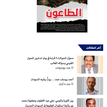
أخر المقالات
محوّل المحولات؟ قراءة في بيان تدشين المحول
القومي وسؤاله الغائب
منذ يوم واحد
أحمد يوسف حمد… بيتٌ يشبه السودان
منذ 4 أيام
بين الثورة والوعي: علي عبد اللطيف ومعاوية محمد
نور وأزمة استقبال الطليعة في السودان الحديث