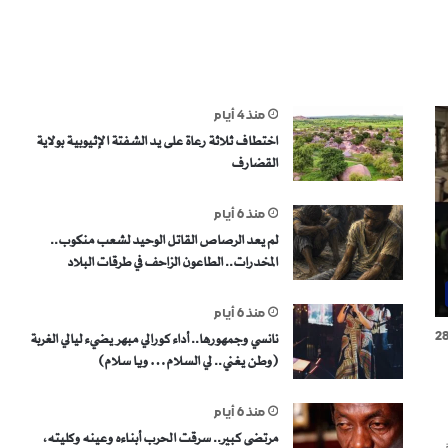
منذ 4 أيام
اختطاف ثلاثة رعاة على يد الشفتة الإثيوبية بولاية
القضارف
منذ 6 أيام
لم يعد الرصاص القاتل الوحيد لشعب منكوب..
المخدرات.. الطاعون الزاحف في طرقات البلاد
منذ 6 أيام
2
نانسي وجمهورها.. أداء كورالي مبهر يضيء ليالي الغربة
(وطن يغني.. لي السلام… ويا سلام)
منذ 6 أيام
مرتضى كبير.. سرقت الحرب أبناءه وعينه وكليته،