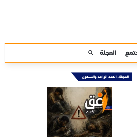
تمع
المجلة
بحث عن
المجلة..العدد الواحد والتسعون