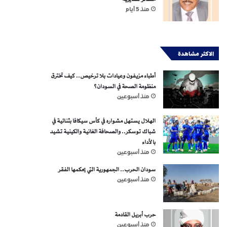
منذ 5 أيام
الاكثر مشاهدة
أطباء مزيفون وعيادات بلا ترخيص.. كيف تخترق
منظومة الصحة في السودان؟
منذ أسبوعين
الهلال يستهل مشواره في كأس سيكافا بثنائية في
شباك توسكر.. والصحافة الغانية والكينية تشيد
بالأداء
منذ أسبوعين
سودان الحرب.. الجمهورية التي يحكمها الفقر
منذ أسبوعين
حرب أبريل القادمة
منذ أسبوعين