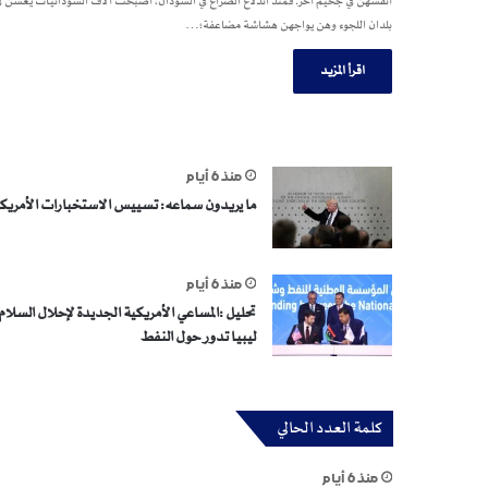
أنفسهن في جحيم آخر. فمنذ اندلاع الصراع في السودان، أصبحت آلاف السودانيات يعشن ف
بلدان اللجوء وهن يواجهن هشاشة مضاعفة؛…
اقرأ المزيد
منذ 6 أيام
ما يريدون سماعه: تسييس الاستخبارات الأمريك
منذ 6 أيام
تحليل :المساعي الأمريكية الجديدة لإحلال السلام 
ليبيا تدور حول النفط
كلمة العدد الحالي
منذ 6 أيام