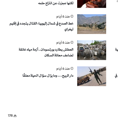
ي
لكنها عجزت عن انتزاع حلمه
منذ 6 أيام
خط الصدع في شمال إثيوبيا: القتال يتجدد في إقليم
تيغراي
منذ 6 أيام
ية
العطش يطارد بورتسودان.. أزمة مياه خانقة
تضاعف معاناة السكان
منذ 6 أيام
في
دار الريح… وما يزال سؤال الحياة معلقًا
178