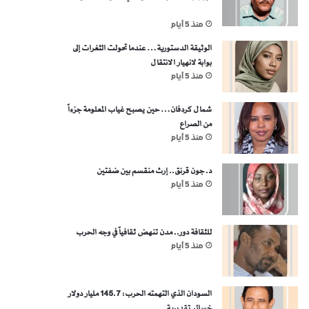
منذ 5 أيام
الوثيقة الدستورية… عندما تحولت الثغرات إلى
بوابة لانهيار الانتقال
منذ 5 أيام
شمال كردفان… حين يصبح غياب المعلومة جزءاً
من الصراع
منذ 5 أيام
د. جون قرنق.. إرث منقسم بين ضفتين
منذ 5 أيام
للثقافة دور.. مدن تنهض ثقافياً في وجه الحرب
منذ 5 أيام
السودان الذي التهمته الحرب: 145.7 مليار دولار
خسائر تقديرية