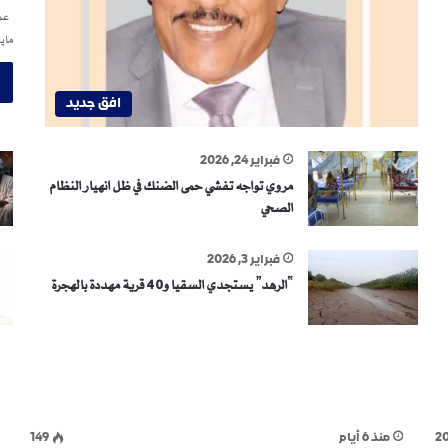
عمر
ماي
افق جديد
فبراير 24, 2026
مروي تواجه تفشي حمى الضنك في ظل انهيار النظام
الصحي
فبراير 3, 2026
“الرهد” يستجدي السقيا و40 قرية مهددة بالهجرة
2
منذ 6 أيام
149