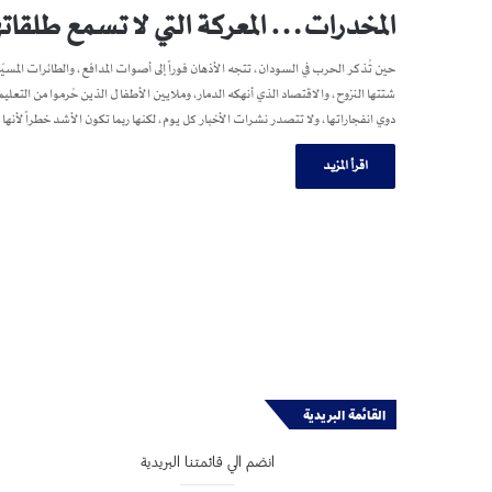
المخدرات… المعركة التي لا تسمع طلقاته
حين تُذكر الحرب في السودان، تتجه الأذهان فوراً إلى أصوات المدافع، والطائرات المسيّرة
شتتها النزوح، والاقتصاد الذي أنهكه الدمار، وملايين الأطفال الذين حُرموا من ا
دوي انفجاراتها، ولا تتصدر نشرات الأخبار كل يوم، لكنها ربما تكون الأشد خطراً لأ
اقرأ المزيد
القائمة البريدية
انضم الي قائمتنا البريدية