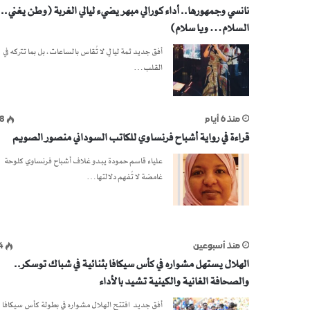
نانسي وجمهورها.. أداء كورالي مبهر يضيء ليالي الغربة (وطن يغني.. 
السلام… ويا سلام)
أفق جديد ثمة ليالٍ لا تُقاس بالساعات، بل بما تتركه في
القلب…
منذ 6 أيام
8
قراءة في رواية أشباح فرنساوي للكاتب السوداني منصور الصويم
علياء قاسم حمودة يبدو غلاف أشباح فرنساوي كلوحة
غامضة لا تُفهم دلالتها…
منذ أسبوعين
4
الهلال يستهل مشواره في كأس سيكافا بثنائية في شباك توسكر..
والصحافة الغانية والكينية تشيد بالأداء
أفق جديد افتتح الهلال مشواره في بطولة كأس سيكافا