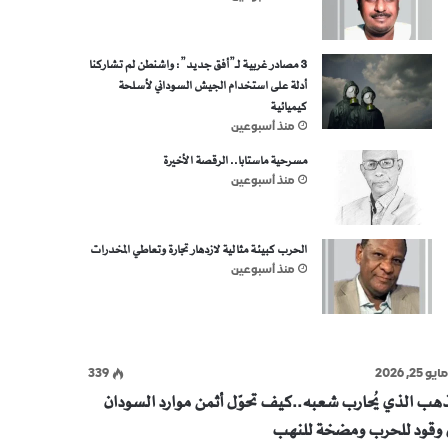
3 مصادر غربية لـ”أفق جديد”: واشنطن لم تشاركنا
أدلة على استخدام الجيش السوداني لأسلحة
كيميائية
منذ أسبوعين
مسرحية ماستابا.. الرقصة الأخيرة
منذ أسبوعين
الحرب كبيئة مثالية لازدهار تجارة وتعاطي المخدرات
منذ أسبوعين
ايو 25, 2026
339
ذهب الذي يُحارب شعبه..كيف تحوّل أثمن موارد السودان
ى وقود للحرب ومضخة للنهب