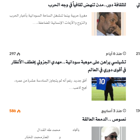
لي
للثقافة دور.. مدن تنهض ثقافياً في وجه الحرب
مغيرة حربية بينما تنشغل الساحة السودانية بأخبار الحرب
والنزوح والأزمات الإنسانية المضاعفة،…
21
منذ 6 أيام
297
تشيلسي يراهن على موهبة سودانية.. مهدي الجزولي يخطف الأنظار
في أقوى دوري في العالم
أفق جديد رغم أنه لم يتجاوز السادسة عشرة من عمره،
نجح لاعب…
17
منذ 3 أسابيع
586
نصوص .. الدمعة العالقة
باتجاه محمد طه القدال
و المعتز محمد المختار