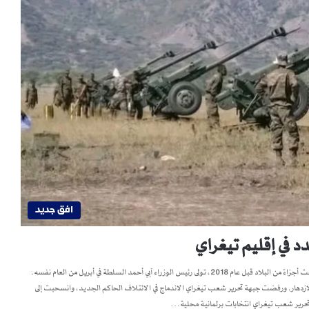
افق جديد
د في إقليم تيغراي
بقلم يوناس ييزيزيو باحث في مجلة هورن ريفيو في أعقاب الحركات الشعبية التي اجتاحت أجزاءً من البلاد قبل عام 2018، تولى رئيس الوزراء آبي أحمد السلطة في أبريل من العام نفسه.
ة الثورية للشعب الإثيوبي في عام 2019 إلى ظهور حزب الازدهار. ورفضت جبهة تحرير شعب تيغراي الاندماج في الائتلاف الحاكم الجديد، وانسحبت إلى