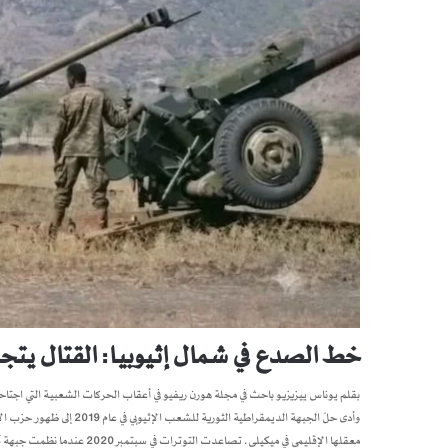
خط الصدع في شمال إثيوبيا: القتال يتجد
وأدى حلّ الجبهة الديمقراطي
معقلها الإقليمي في ميكيلي. تصاعدت التوترات في سبتمبر 2020 عندما نظمت جبهة تحرير شعب تيغراي انتخابات برلمانية محلية…