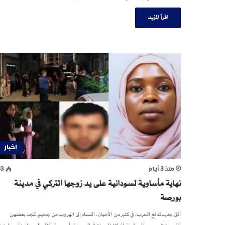
اقرأ المزيد
اخبار
منذ 3 أيام
83
نهاية مأساوية لسودانية على يد زوجها التركي في مدينة
بورصة
أفق جديد تدفع الحرب، في كثير من الأحيان، النساء إلى الهروب من جحيمٍ لتجد بعضهن