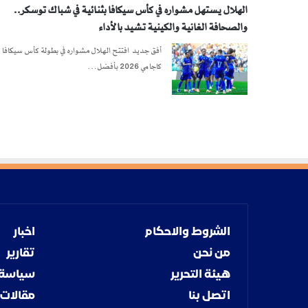
الهلال يستهل مشواره في كأس سيكافا بثنائية في شباك توسكر..
والصحافة الغانية والكينية تشيد بالأداء
أفق جديد افتتح الهلال مشواره في بطولة كأس سيكافا
كاجامي 2026 بأفضل…
الشروط والاحكام
اخبار
من نحن
تقارير
هيئة التحرير
سياسة
اتصل بنا
مقالات