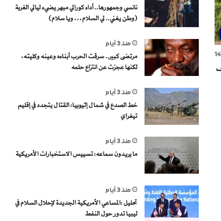
نانسي وجمهورها.. أداء كورالي مبهر يضيء ليالي الغربة
(وطن يغني.. لي السلام… ويا سلام)
منذ 3 أيام
14
مرتضى كبير.. سرقت الحرب أبناءه وعينه وكليته،
لكنها عجزت عن انتزاع حلمه
ف
منذ 3 أيام
خط الصدع في شمال إثيوبيا: القتال يتجدد في إقليم
تيغراي
منذ 3 أيام
ما يريدون سماعه: تسييس الاستخبارات الأمريكية
منذ 3 أيام
تحليل :المساعي الأمريكية الجديدة لإحلال السلام في
ليبيا تدور حول النفط