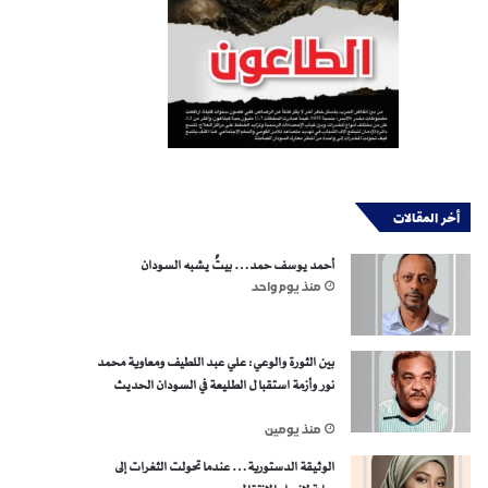
أخر المقالات
أحمد يوسف حمد… بيتٌ يشبه السودان
منذ يوم واحد
بين الثورة والوعي: علي عبد اللطيف ومعاوية محمد
نور وأزمة استقبال الطليعة في السودان الحديث
منذ يومين
الوثيقة الدستورية… عندما تحولت الثغرات إلى