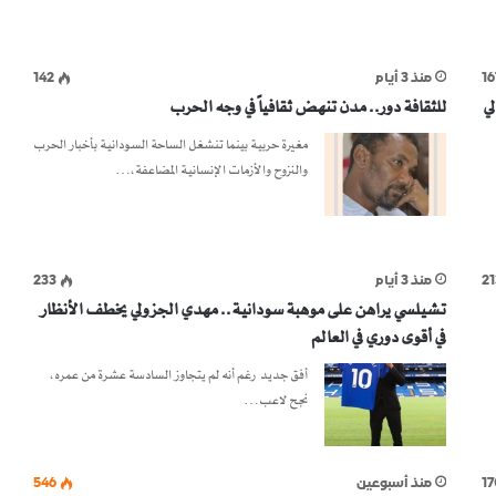
16
منذ 3 أيام
142
لي
للثقافة دور.. مدن تنهض ثقافياً في وجه الحرب
مغيرة حربية بينما تنشغل الساحة السودانية بأخبار الحرب
والنزوح والأزمات الإنسانية المضاعفة،…
21
منذ 3 أيام
233
تشيلسي يراهن على موهبة سودانية.. مهدي الجزولي يخطف الأنظار
في أقوى دوري في العالم
أفق جديد رغم أنه لم يتجاوز السادسة عشرة من عمره،
نجح لاعب…
17
منذ أسبوعين
546