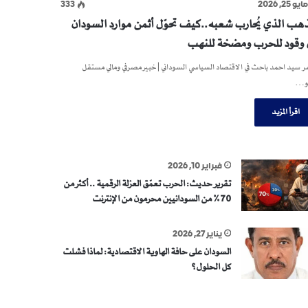
ايو 25, 2026
333
ذهب الذي يُحارب شعبه..كيف تحوّل أثمن موارد السودان
ى وقود للحرب ومضخة للنهب
 سيد احمد باحث في الاقتصاد السياسي السوداني | خبير مصرفي ومالي مستقل
و…
اقرأ المزيد
فبراير 10, 2026
تقرير حديث: الحرب تعمّق العزلة الرقمية .. أكثر من
70% من السودانيين محرمون من الإنترنت
يناير 27, 2026
السودان على حافة الهاوية الاقتصادية: لماذا فشلت
كل الحلول؟