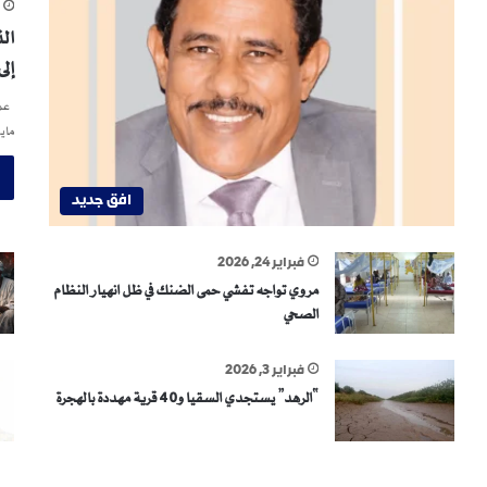
م
ال
إل
عمر
ماي
افق جديد
فبراير 24, 2026
مروي تواجه تفشي حمى الضنك في ظل انهيار النظام
الصحي
فبراير 3, 2026
“الرهد” يستجدي السقيا و40 قرية مهددة بالهجرة