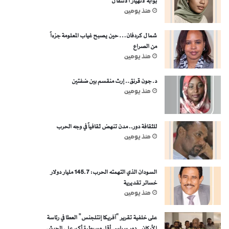
بوابة لانهيار الانتقال
منذ يومين
شمال كردفان… حين يصبح غياب المعلومة جزءاً
من الصراع
منذ يومين
د. جون قرنق.. إرث منقسم بين ضفتين
منذ يومين
للثقافة دور.. مدن تنهض ثقافياً في وجه الحرب
منذ يومين
السودان الذي التهمته الحرب: 145.7 مليار دولار
خسائر تقديرية
منذ يومين
على خلفية تقرير “آفريكا إنتلجنس” العطا في رئاسة
الأركان.. دور سياسي أقل وسيطرة أكبر على الجيش