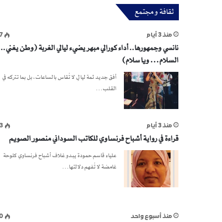
ثقافة و مجتمع
منذ 3 أيام
7
نانسي وجمهورها.. أداء كورالي مبهر يضيء ليالي الغربة (وطن يغني.. 
السلام… ويا سلام)
أفق جديد ثمة ليالٍ لا تُقاس بالساعات، بل بما تتركه في
القلب…
منذ 3 أيام
3
قراءة في رواية أشباح فرنساوي للكاتب السوداني منصور الصويم
علياء قاسم حمودة يبدو غلاف أشباح فرنساوي كلوحة
غامضة لا تُفهم دلالتها…
منذ أسبوع واحد
0