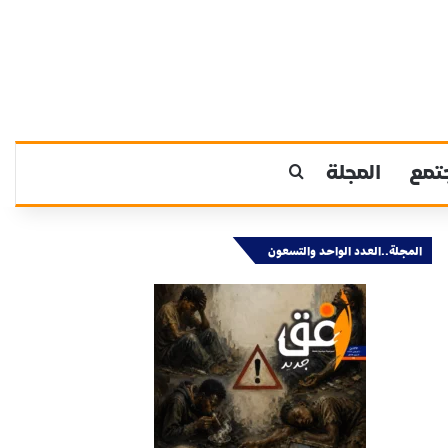
تمع
المجلة
بحث عن
المجلة..العدد الواحد والتسعون