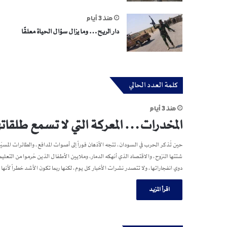
منذ 3 أيام
دار الريح… وما يزال سؤال الحياة معلقًا
كلمة العدد الحالي
منذ 3 أيام
المخدرات… المعركة التي لا تسمع طلقاته
حين تُذكر الحرب في السودان، تتجه الأذهان فوراً إلى أصوات المدافع، والطائرات المسيّرة
شتتها النزوح، والاقتصاد الذي أنهكه الدمار، وملايين الأطفال الذين حُرموا من ا
دوي انفجاراتها، ولا تتصدر نشرات الأخبار كل يوم، لكنها ربما تكون الأشد خطراً لأ
اقرأ المزيد