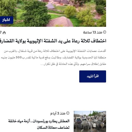
اخبار
منذ 13 ساعة
7
اختطاف ثلاثة رعاة على يد الشفتة الإثيوبية بولاية القضار
أقدمت عصابات الشفتة الإثيوبية على اختطاف ثلاثة رعاة من قرية شنقال، بالقرب من
منطقة تايا الحدودية بولاية القضارف، وطالبت بدفع فدية مالية تقدر ب300 مليون جنيه
مقابل إطلاق سراحهم. وتأتي هذه الحادثة في ظل تكرار…
اقرأ المزيد
منذ 3 أيام
العطش يطارد بورتسودان.. أزمة مياه خانقة
تضاعف معاناة السكان