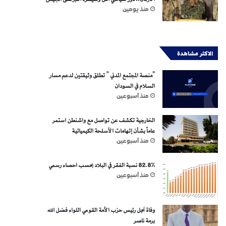
منذ يومين
الاكثر مشاهدة
“منصة المجتمع المدني ” تطلق وثيقتين لدعم مسار
السلام في السودان
منذ أسبوعين
الخارجية تكشف عن تواصل مع واشنطن استمر
عاماً بشأن إتهامات الأسلحة الكيميائية
منذ أسبوعين
82.8% نسبة الفقر في البلاد بحسب احصاء رسمي
منذ أسبوعين
وفاة نجل رئيس حزب الأمة القومي اللواء فضل الله
برمة ناصر