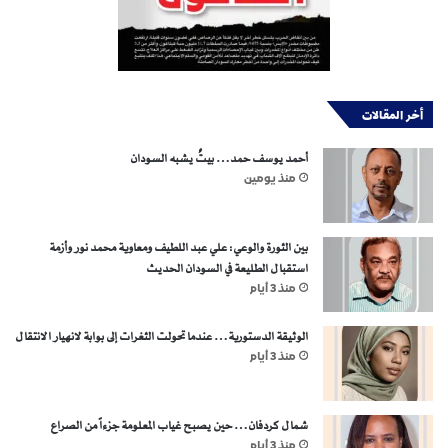
أخر المقالات
أحمد يوسف حمد… بيتٌ يشبه السودان
منذ يومين
بين الثورة والوعي: علي عبد اللطيف ومعاوية محمد نور وأزمة
استقبال الطليعة في السودان الحديث
منذ 3 أيام
الوثيقة الدستورية… عندما تحولت الثغرات إلى بوابة لانهيار الانتقال
منذ 3 أيام
شمال كردفان… حين يصبح غياب المعلومة جزءاً من الصراع
منذ 3 أيام