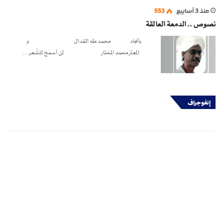
منذ 3 أسابيع
553
نصوص .. الدمعة العالقة
باتجاه محمد طه القدال و
المعتز محمد المختار لن أسمَحَ للشِّعر…
إنفوجراف