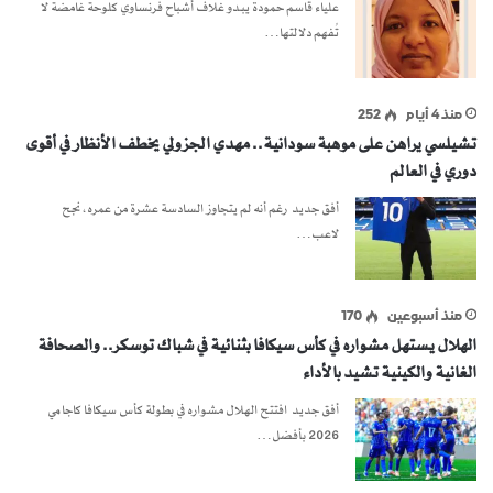
علياء قاسم حمودة يبدو غلاف أشباح فرنساوي كلوحة غامضة لا
تُفهم دلالتها…
منذ 4 أيام
252
تشيلسي يراهن على موهبة سودانية.. مهدي الجزولي يخطف الأنظار في أقوى
دوري في العالم
أفق جديد رغم أنه لم يتجاوز السادسة عشرة من عمره، نجح
لاعب…
منذ أسبوعين
170
الهلال يستهل مشواره في كأس سيكافا بثنائية في شباك توسكر.. والصحافة
الغانية والكينية تشيد بالأداء
أفق جديد افتتح الهلال مشواره في بطولة كأس سيكافا كاجامي
2026 بأفضل…