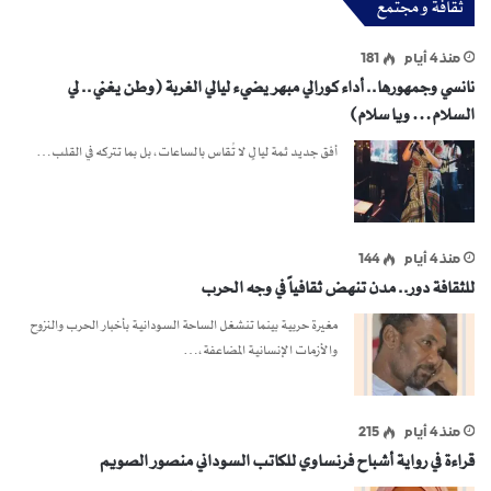
ثقافة و مجتمع
منذ 4 أيام
181
نانسي وجمهورها.. أداء كورالي مبهر يضيء ليالي الغربة (وطن يغني.. لي
السلام… ويا سلام)
أفق جديد ثمة ليالٍ لا تُقاس بالساعات، بل بما تتركه في القلب…
منذ 4 أيام
144
للثقافة دور.. مدن تنهض ثقافياً في وجه الحرب
مغيرة حربية بينما تنشغل الساحة السودانية بأخبار الحرب والنزوح
والأزمات الإنسانية المضاعفة،…
منذ 4 أيام
215
قراءة في رواية أشباح فرنساوي للكاتب السوداني منصور الصويم