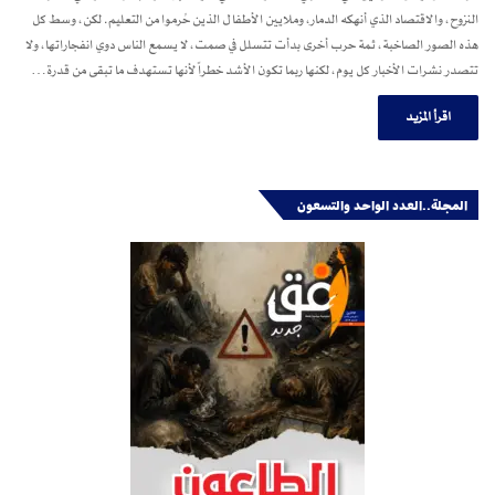
النزوح، والاقتصاد الذي أنهكه الدمار، وملايين الأطفال الذين حُرموا من التعليم. لكن، وسط كل
هذه الصور الصاخبة، ثمة حرب أخرى بدأت تتسلل في صمت، لا يسمع الناس دوي انفجاراتها، ولا
تتصدر نشرات الأخبار كل يوم، لكنها ربما تكون الأشد خطراً لأنها تستهدف ما تبقى من قدرة…
اقرأ المزيد
المجلة..العدد الواحد والتسعون