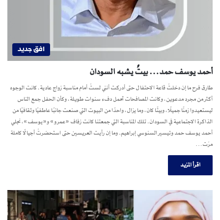
افق جديد
أحمد يوسف حمد… بيتٌ يشبه السودان
طارق فرح ما إن دخلتُ قاعة الاحتفال حتى أدركت أنني لستُ أمام مناسبة زواج عادية. كانت الوجوه
أكثر من مجرد مدعوين، وكانت المصافحات تحمل دفء سنوات طويلة، وكأن الحفل جمع الناس
ليستعيدوا زمنًا جميلًا، وبيتًا كان، وما يزال، واحدًا من البيوت التي صنعت جانبًا عاطفيًا وثقافيًا من
الذاكرة الاجتماعية في السودان. تلك المناسبة التي جمعتنا كانت زفاف «عمرو» و«يوسف»، نجلي
أحمد يوسف حمد وتيسير السنوسي إبراهيم. وما إن رأيت العريسين حتى استحضرتُ أجيالًا كاملة
مرّت…
اقرأ المزيد