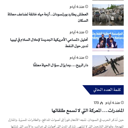
منذ 4 أيام
العطش يطارد بورتسودان.. أزمة مياه خانقة تضاعف معاناة
السكان
منذ 4 أيام
تحليل :المساعي الأمريكية الجديدة لإحلال السلام في ليبيا
تدور حول النفط
منذ 4 أيام
دار الريح… وما يزال سؤال الحياة معلقًا
كلمة العدد الحالي
منذ 4 أيام
173
المخدرات… المعركة التي لا تسمع طلقاتها
حين تُذكر الحرب في السودان، تتجه الأذهان فوراً إلى أصوات المدافع، والطائرات المسيّرة، والمنازل
المهدمة، وقوافل النازحين التي لا تنتهي. نتذكر المدن التي تحولت إلى خرائب، والأسر التي شتتها