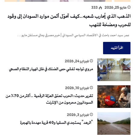
مايو 25, 2026
333
الذهب الذي يُحارب شعبه..كيف تحوّل أثمن موارد السودان إلى وقود
للحرب ومضخة للنهب
عمر سيد احمد باحث في الاقتصاد السياسي السوداني | خبير مصرفي ومالي مستقل مايو…
اقرأ المزيد
فبراير 24, 2026
مروي تواجه تفشي حمى الضنك في ظل انهيار النظام الصحي
فبراير 10, 2026
تقرير حديث: الحرب تعمّق العزلة الرقمية .. أكثر من 70% من
السودانيين محرمون من الإنترنت
فبراير 3, 2026
“الرهد” يستجدي السقيا و40 قرية مهددة بالهجرة