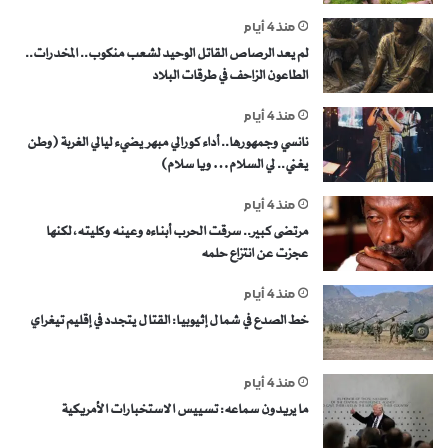
منذ 4 أيام
لم يعد الرصاص القاتل الوحيد لشعب منكوب.. المخدرات..
الطاعون الزاحف في طرقات البلاد
منذ 4 أيام
نانسي وجمهورها.. أداء كورالي مبهر يضيء ليالي الغربة (وطن
يغني.. لي السلام… ويا سلام)
منذ 4 أيام
مرتضى كبير.. سرقت الحرب أبناءه وعينه وكليته، لكنها
عجزت عن انتزاع حلمه
منذ 4 أيام
خط الصدع في شمال إثيوبيا: القتال يتجدد في إقليم تيغراي
منذ 4 أيام
ما يريدون سماعه: تسييس الاستخبارات الأمريكية