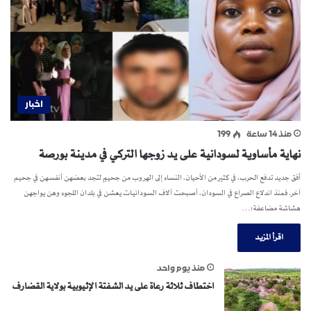
اخبار
منذ 14 ساعة
199
نهاية مأساوية لسودانية على يد زوجها التركي في مدينة بورصة
أفق جديد تدفع الحرب، في كثير من الأحيان، النساء إلى الهروب من جحيمٍ لتجد بعضهن أنفسهن في جحيم
آخر. فمنذ اندلاع الصراع في السودان، أصبحت آلاف السودانيات يعشن في بلدان اللجوء وهن يواجهن
هشاشة مضاعفة؛…
اقرأ المزيد
منذ يوم واحد
اختطاف ثلاثة رعاة على يد الشفتة الإثيوبية بولاية القضارف