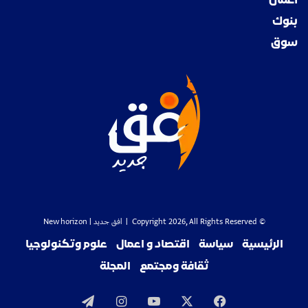
اعمال
بنوك
سوق
© Copyright 2026, All Rights Reserved |
افق جديد
| New horizon
الرئيسية
سياسة
اقتصاد و اعمال
علوم وتكنولوجيا
ثقافة ومجتمع
المجلة
‫X
فيسبوك
‫YouTube
انستقرام
تيلقرام