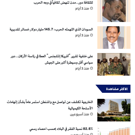
للثقافة دور.. مدن تنهض ثقافياً في وجه الحرب
منذ 3 أيام
السودان الذي التهمته الحرب: 145.7 مليار دولار خسائر تقديرية
منذ 3 أيام
على خلفية تقرير “آفريكا إنتلجنس” العطا في رئاسة الأركان.. دور
سياسي أقل وسيطرة أكبر على الجيش
منذ 3 أيام
الاكثر مشاهدة
الخارجية تكشف عن تواصل مع واشنطن استمر عاماً بشأن إتهامات
الأسلحة الكيميائية
منذ أسبوعين
82.8% نسبة الفقر في البلاد بحسب احصاء رسمي