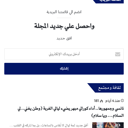
انضم الي قائمتنا البريدية
واحصل علي جديد المجلة
افق جديد
أدخل
بريدك
الإلكتروني
ثقافة و مجتمع
منذ 4 أيام
181
نانسي وجمهورها.. أداء كورالي مبهر يضيء ليالي الغربة (وطن يغني.. لي
السلام… ويا سلام)
أفق جديد ثمة ليالٍ لا تُقاس بالساعات، بل بما تتركه في القلب…