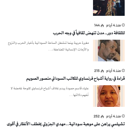
منذ 4 أيام
144
للثقافة دور.. مدن تنهض ثقافياً في وجه الحرب
مغيرة حربية بينما تنشغل الساحة السودانية بأخبار الحرب والنزوح
والأزمات الإنسانية المضاعفة،…
منذ 4 أيام
215
قراءة في رواية أشباح فرنساوي للكاتب السوداني منصور الصويم
علياء قاسم حمودة يبدو غلاف أشباح فرنساوي كلوحة غامضة لا
تُفهم دلالتها…
منذ 4 أيام
252
تشيلسي يراهن على موهبة سودانية.. مهدي الجزولي يخطف الأنظار في أقوى