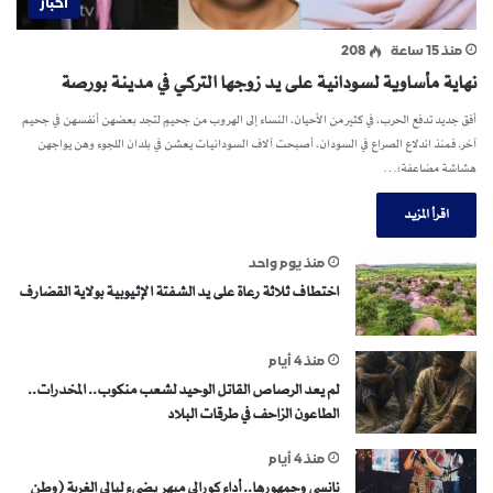
اخبار
منذ 15 ساعة
208
نهاية مأساوية لسودانية على يد زوجها التركي في مدينة بورصة
أفق جديد تدفع الحرب، في كثير من الأحيان، النساء إلى الهروب من جحيمٍ لتجد بعضهن أنفسهن في جحيم
آخر. فمنذ اندلاع الصراع في السودان، أصبحت آلاف السودانيات يعشن في بلدان اللجوء وهن يواجهن
هشاشة مضاعفة؛…
اقرأ المزيد
منذ يوم واحد
اختطاف ثلاثة رعاة على يد الشفتة الإثيوبية بولاية القضارف
منذ 4 أيام
لم يعد الرصاص القاتل الوحيد لشعب منكوب.. المخدرات..
الطاعون الزاحف في طرقات البلاد
منذ 4 أيام
نانسي وجمهورها.. أداء كورالي مبهر يضيء ليالي الغربة (وطن