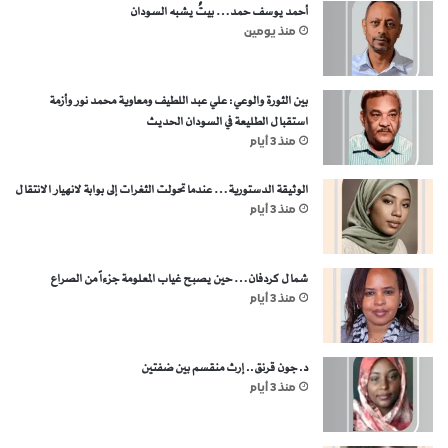
أحمد يوسف حمد… بيتٌ يشبه السودان
منذ يومين
بين الثورة والوعي: علي عبد اللطيف ومعاوية محمد نور وأزمة
استقبال الطليعة في السودان الحديث
منذ 3 أيام
الوثيقة الدستورية… عندما تحولت الثغرات إلى بوابة لانهيار الانتقال
منذ 3 أيام
شمال كردفان… حين يصبح غياب المعلومة جزءاً من الصراع
منذ 3 أيام
د. جون قرنق.. إرث منقسم بين ضفتين
منذ 3 أيام