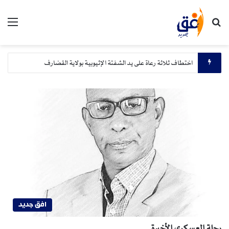
بحث عن
الق
اختطاف ثلاثة رعاة على يد الشفتة الإثيوبية بولاية القضارف
افق جديد
رحلة العسكري الأخيرة