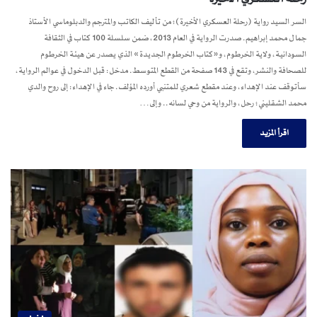
السر السيد رواية (رحلة العسكري الأخيرة)؛ من تأليف الكاتب والمترجم والدبلوماسي الأستاذ
جمال محمد إبراهيم. صدرت الرواية في العام 2013، ضمن سلسلة 100 كتاب في الثقافة
السودانية، ولاية الخرطوم، و«كتاب الخرطوم الجديدة» الذي يصدر عن هيئة الخرطوم
للصحافة والنشر، وتقع في 143 صفحة من القطع المتوسط. مدخل: قبل الدخول في عوالم الرواية،
سأتوقف عند الإهداء، وعند مقطع شعري للمتنبي أورده المؤلف. جاء في الإهداء: إلى روح والدي
محمد الشقليني؛ رحل، والرواية من وحي لسانه.. وإلى…
اقرأ المزيد