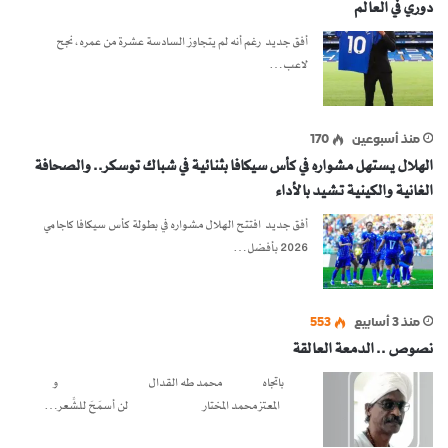
دوري في العالم
أفق جديد رغم أنه لم يتجاوز السادسة عشرة من عمره، نجح
لاعب…
منذ أسبوعين
170
الهلال يستهل مشواره في كأس سيكافا بثنائية في شباك توسكر.. والصحافة
الغانية والكينية تشيد بالأداء
أفق جديد افتتح الهلال مشواره في بطولة كأس سيكافا كاجامي
2026 بأفضل…
منذ 3 أسابيع
553
نصوص .. الدمعة العالقة
باتجاه محمد طه القدال و
المعتز محمد المختار لن أسمَحَ للشِّعر…