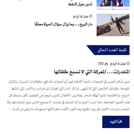
تدور حول النفط
منذ 4 أيام
دار الريح… وما يزال سؤال الحياة معلقًا
كلمة العدد الحالي
منذ 4 أيام
173
المخدرات… المعركة التي لا تسمع طلقاتها
حين تُذكر الحرب في السودان، تتجه الأذهان فوراً إلى أصوات المدافع، والطائرات المسيّرة، والمنازل
المهدمة، وقوافل النازحين التي لا تنتهي. نتذكر المدن التي تحولت إلى خرائب، والأسر التي شتتها
النزوح، والاقتصاد الذي أنهكه الدمار، وملايين الأطفال الذين حُرموا من التعليم. لكن، وسط كل
هذه الصور الصاخبة، ثمة حرب أخرى بدأت تتسلل في صمت، لا يسمع الناس دوي انفجاراتها، ولا
تتصدر نشرات الأخبار كل يوم، لكنها ربما تكون الأشد خطراً لأنها تستهدف ما تبقى من قدرة…
اقرأ المزيد