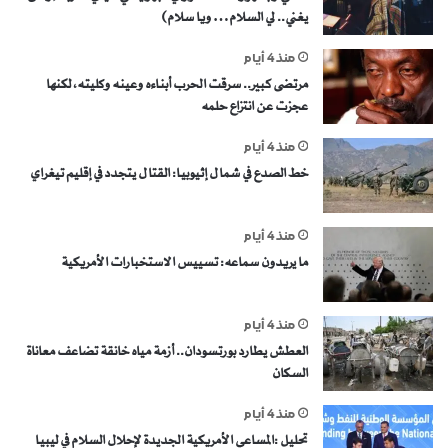
يغني.. لي السلام… ويا سلام)
منذ 4 أيام
مرتضى كبير.. سرقت الحرب أبناءه وعينه وكليته، لكنها
عجزت عن انتزاع حلمه
منذ 4 أيام
خط الصدع في شمال إثيوبيا: القتال يتجدد في إقليم تيغراي
منذ 4 أيام
ما يريدون سماعه: تسييس الاستخبارات الأمريكية
منذ 4 أيام
العطش يطارد بورتسودان.. أزمة مياه خانقة تضاعف معاناة
السكان
منذ 4 أيام
تحليل :المساعي الأمريكية الجديدة لإحلال السلام في ليبيا