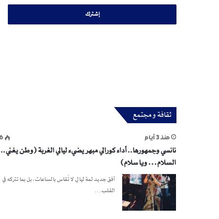
الإلكتروني
ثقافة و مجتمع
منذ 3 أيام
6
نانسي وجمهورها.. أداء كورالي مبهر يضيء ليالي الغربة (وطن يغني.. 
السلام… ويا سلام)
أفق جديد ثمة ليالٍ لا تُقاس بالساعات، بل بما تتركه في
القلب…