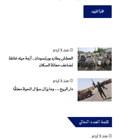
اقرأ المزيد
منذ 3 أيام
العطش يطارد بورتسودان.. أزمة مياه خانقة
تضاعف معاناة السكان
منذ 3 أيام
دار الريح… وما يزال سؤال الحياة معلقًا
كلمة العدد الحالي
منذ 3 أيام