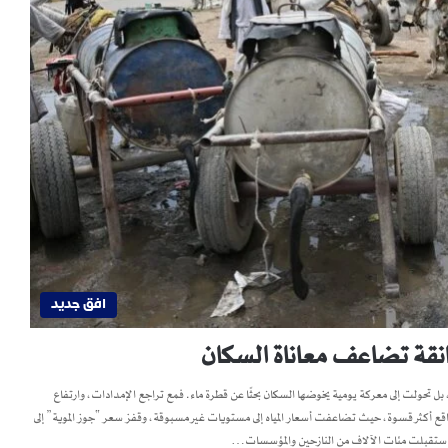
افق جديد
انقة تضاعف معاناة السكان
ل تحولت إلى معركة يومية يخوضها السكان بحثًا عن قطرة ماء. فمع تراجع الإمدادات، وارتفاع
اقع أكثر قسوة، حيث تضاعفت أسعار المياه إلى مستويات غير مسبوقة، وقفز سعر “جوز الموية” إلى
ب، واستقبلت مئات الآلاف من النازحين والمؤسسات…