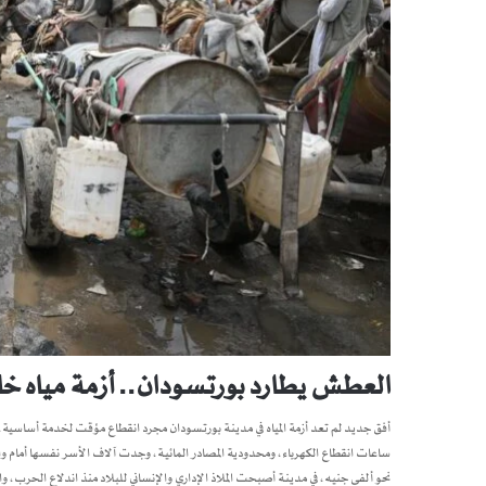
العطش يطارد بورتسودان.. أزمة مياه خ
أفق جديد لم تعد أزمة المياه في مدينة بورتسودان مجرد انقطاع مؤقت لخدمة أساسية، ب
ساعات انقطاع الكهرباء، ومحدودية المصادر المائية، وجدت آلاف الأسر نفسها أمام و
نحو ألفي جنيه، في مدينة أصبحت الملاذ الإداري والإنساني للبلاد منذ اندلاع الحر