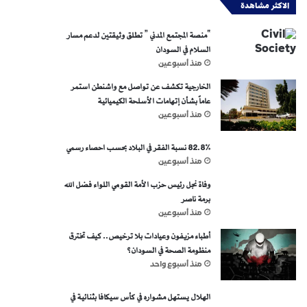
الاكثر مشاهدة
“منصة المجتمع المدني ” تطلق وثيقتين لدعم مسار
السلام في السودان
منذ أسبوعين
الخارجية تكشف عن تواصل مع واشنطن استمر
عاماً بشأن إتهامات الأسلحة الكيميائية
منذ أسبوعين
82.8% نسبة الفقر في البلاد بحسب احصاء رسمي
منذ أسبوعين
وفاة نجل رئيس حزب الأمة القومي اللواء فضل الله
برمة ناصر
منذ أسبوعين
أطباء مزيفون وعيادات بلا ترخيص.. كيف تخترق
منظومة الصحة في السودان؟
منذ أسبوع واحد
الهلال يستهل مشواره في كأس سيكافا بثنائية في