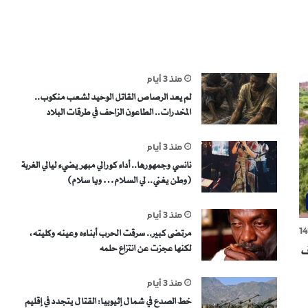
منذ 3 أيام
لم يعد الرصاص القاتل الوحيد لشعب منكوب..
المخدرات.. الطاعون الزاحف في طرقات البلاد
منذ 3 أيام
نانسي وجمهورها.. أداء كورالي مبهر يضيء ليالي الغربة
(وطن يغني.. لي السلام… ويا سلام)
منذ 3 أيام
14
مرتضى كبير.. سرقت الحرب أبناءه وعينه وكليته،
لكنها عجزت عن انتزاع حلمه
ف
منذ 3 أيام
خط الصدع في شمال إثيوبيا: القتال يتجدد في إقليم