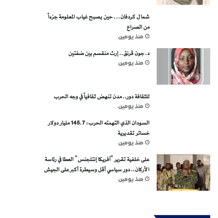
شمال كردفان… حين يصبح غياب المعلومة جزءاً
من الصراع
منذ يومين
د. جون قرنق.. إرث منقسم بين ضفتين
منذ يومين
للثقافة دور.. مدن تنهض ثقافياً في وجه الحرب
منذ يومين
السودان الذي التهمته الحرب: 145.7 مليار دولار
خسائر تقديرية
منذ يومين
على خلفية تقرير “آفريكا إنتلجنس” العطا في رئاسة
الأركان.. دور سياسي أقل وسيطرة أكبر على الجيش
منذ يومين