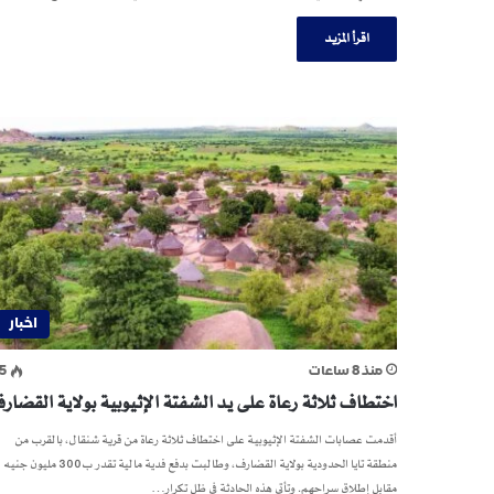
اقرأ المزيد
اخبار
منذ 8 ساعات
5
اختطاف ثلاثة رعاة على يد الشفتة الإثيوبية بولاية القضار
أقدمت عصابات الشفتة الإثيوبية على اختطاف ثلاثة رعاة من قرية شنقال، بالقرب من
منطقة تايا الحدودية بولاية القضارف، وطالبت بدفع فدية مالية تقدر ب300 مليون جنيه
مقابل إطلاق سراحهم. وتأتي هذه الحادثة في ظل تكرار…