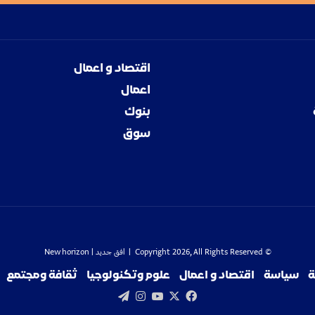
اقتصاد و اعمال
اعمال
بنوك
سوق
© Copyright 2026, All Rights Reserved |
افق جديد
| New horizon
ة
سياسة
اقتصاد و اعمال
علوم وتكنولوجيا
ثقافة ومجتمع
‫X
فيسبوك
‫YouTube
انستقرام
تيلقرام