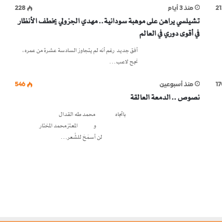
21
منذ 3 أيام
228
تشيلسي يراهن على موهبة سودانية.. مهدي الجزولي يخطف الأنظار
في أقوى دوري في العالم
أفق جديد رغم أنه لم يتجاوز السادسة عشرة من عمره،
نجح لاعب…
17
منذ أسبوعين
546
نصوص .. الدمعة العالقة
باتجاه محمد طه القدال
و المعتز محمد المختار
لن أسمَحَ للشِّعر…