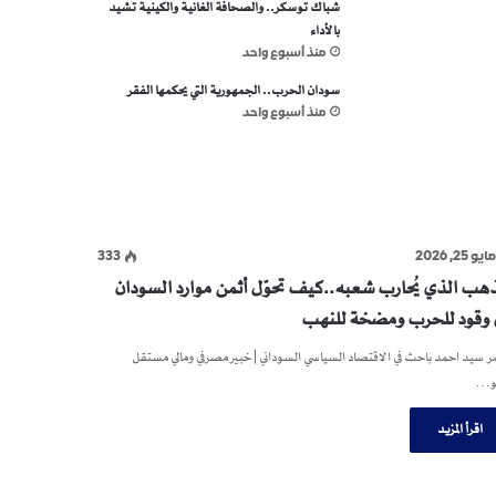
شباك توسكر.. والصحافة الغانية والكينية تشيد
بالأداء
منذ أسبوع واحد
سودان الحرب.. الجمهورية التي يحكمها الفقر
منذ أسبوع واحد
ايو 25, 2026
333
ذهب الذي يُحارب شعبه..كيف تحوّل أثمن موارد السودان
ى وقود للحرب ومضخة للنهب
 سيد احمد باحث في الاقتصاد السياسي السوداني | خبير مصرفي ومالي مستقل
و…
اقرأ المزيد