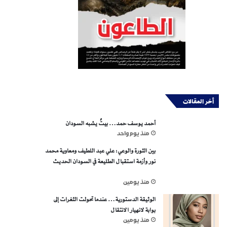
أخر المقالات
أحمد يوسف حمد… بيتٌ يشبه السودان
منذ يوم واحد
بين الثورة والوعي: علي عبد اللطيف ومعاوية محمد
نور وأزمة استقبال الطليعة في السودان الحديث
منذ يومين
الوثيقة الدستورية… عندما تحولت الثغرات إلى
بوابة لانهيار الانتقال
منذ يومين