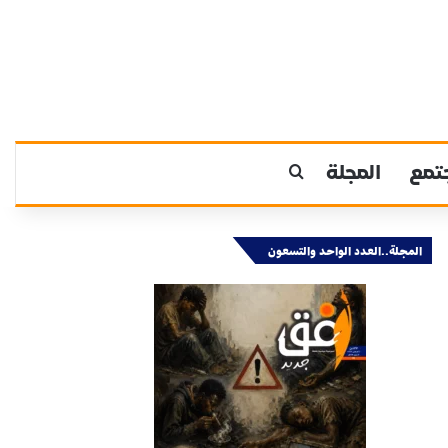
تمع
المجلة
بحث عن
المجلة..العدد الواحد والتسعون