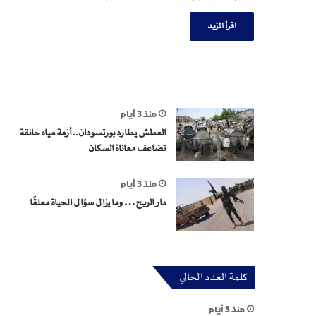
اقرأ المزيد
منذ 3 أيام
العطش يطارد بورتسودان.. أزمة مياه خانقة
تضاعف معاناة السكان
منذ 3 أيام
دار الريح… وما يزال سؤال الحياة معلقًا
كلمة العدد الحالي
منذ 3 أيام