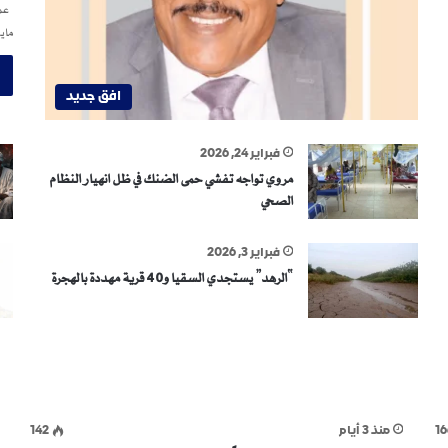
عمر
ماي
افق جديد
فبراير 24, 2026
مروي تواجه تفشي حمى الضنك في ظل انهيار النظام
الصحي
فبراير 3, 2026
“الرهد” يستجدي السقيا و40 قرية مهددة بالهجرة
16
منذ 3 أيام
142