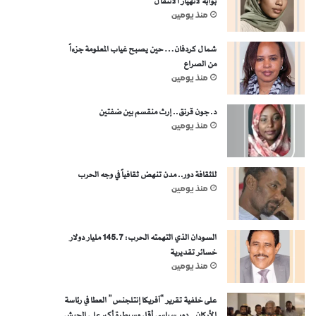
بوابة لانهيار الانتقال
منذ يومين
شمال كردفان… حين يصبح غياب المعلومة جزءاً
من الصراع
منذ يومين
د. جون قرنق.. إرث منقسم بين ضفتين
منذ يومين
للثقافة دور.. مدن تنهض ثقافياً في وجه الحرب
منذ يومين
السودان الذي التهمته الحرب: 145.7 مليار دولار
خسائر تقديرية
منذ يومين
على خلفية تقرير “آفريكا إنتلجنس” العطا في رئاسة
الأركان.. دور سياسي أقل وسيطرة أكبر على الجيش