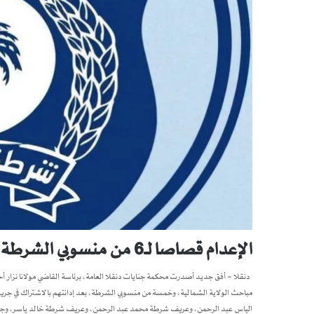
الإعدام قصاصا لـ6 من منسوبي الشرطة في قضية تعذيب محتجز حتى الموت بدنقلا
دنقلا – أفق جديد أصدرت محكمة جنايات دنقلا العامة، برئاسة القاضي مولانا نزار أحم
الياس عبد الرحمن، وعريف شرطة محمد عبد الرحمن، وعريف شرطة خالد ياسر،