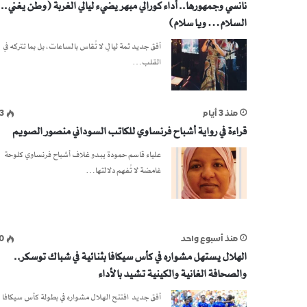
نانسي وجمهورها.. أداء كورالي مبهر يضيء ليالي الغربة (وطن يغني.. 
السلام… ويا سلام)
أفق جديد ثمة ليالٍ لا تُقاس بالساعات، بل بما تتركه في
القلب…
منذ 3 أيام
3
قراءة في رواية أشباح فرنساوي للكاتب السوداني منصور الصويم
علياء قاسم حمودة يبدو غلاف أشباح فرنساوي كلوحة
غامضة لا تُفهم دلالتها…
منذ أسبوع واحد
0
الهلال يستهل مشواره في كأس سيكافا بثنائية في شباك توسكر..
والصحافة الغانية والكينية تشيد بالأداء
أفق جديد افتتح الهلال مشواره في بطولة كأس سيكافا