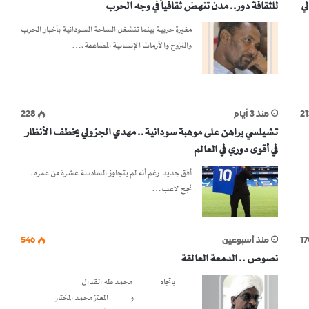
لي
للثقافة دور.. مدن تنهض ثقافياً في وجه الحرب
مغيرة حربية بينما تنشغل الساحة السودانية بأخبار الحرب
والنزوح والأزمات الإنسانية المضاعفة،…
21
منذ 3 أيام
228
تشيلسي يراهن على موهبة سودانية.. مهدي الجزولي يخطف الأنظار
في أقوى دوري في العالم
أفق جديد رغم أنه لم يتجاوز السادسة عشرة من عمره،
نجح لاعب…
17
منذ أسبوعين
546
نصوص .. الدمعة العالقة
باتجاه محمد طه القدال
و المعتز محمد المختار