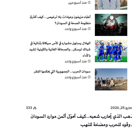
منذ أسبوعين
أطباء مزيفون وعيادات بلا ترخيص.. كيف تخترق
منظومة الصحة في السودان؟
منذ أسبوع واحد
الهلال يستهل مشواره في كأس سيكافا بثنائية في
شباك توسكر.. والصحافة الغانية والكينية تشيد
بالأداء
منذ أسبوع واحد
سودان الحرب.. الجمهورية التي يحكمها الفقر
منذ أسبوع واحد
ايو 25, 2026
333
ذهب الذي يُحارب شعبه..كيف تحوّل أثمن موارد السودان
ى وقود للحرب ومضخة للنهب