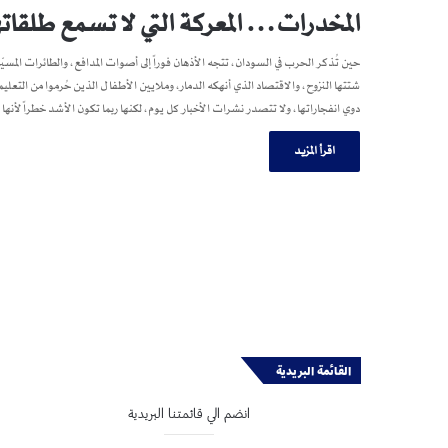
المخدرات… المعركة التي لا تسمع طلقاته
حين تُذكر الحرب في السودان، تتجه الأذهان فوراً إلى أصوات المدافع، والطائرات المسيّرة
شتتها النزوح، والاقتصاد الذي أنهكه الدمار، وملايين الأطفال الذين حُرموا من ا
دوي انفجاراتها، ولا تتصدر نشرات الأخبار كل يوم، لكنها ربما تكون الأشد خطراً لأ
اقرأ المزيد
القائمة البريدية
انضم الي قائمتنا البريدية