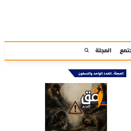
تمع
المجلة
بحث عن
المجلة..العدد الواحد والتسعون