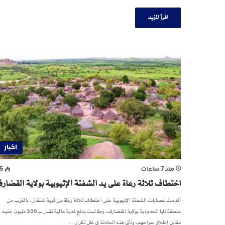
اقرأ المزيد
اخبار
منذ 7 ساعات
5
اختطاف ثلاثة رعاة على يد الشفتة الإثيوبية بولاية القضار
أقدمت عصابات الشفتة الإثيوبية على اختطاف ثلاثة رعاة من قرية شنقال، بالقرب من
منطقة تايا الحدودية بولاية القضارف، وطالبت بدفع فدية مالية تقدر ب300 مليون جنيه
مقابل إطلاق سراحهم. وتأتي هذه الحادثة في ظل تكرار…