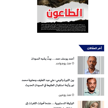
أخر المقالات
أحمد يوسف حمد… بيتٌ يشبه السودان
منذ يوم واحد
بين الثورة والوعي: علي عبد اللطيف ومعاوية محمد
نور وأزمة استقبال الطليعة في السودان الحديث
منذ يومين
الوثيقة الدستورية… عندما تحولت الثغرات إلى