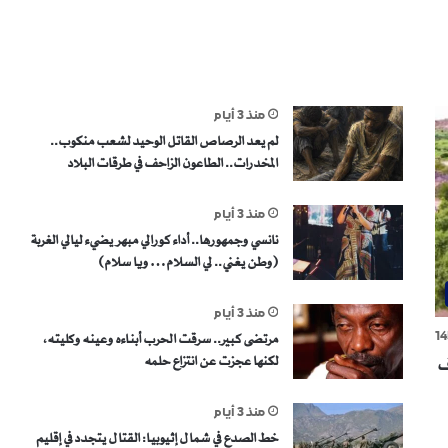
منذ 3 أيام
لم يعد الرصاص القاتل الوحيد لشعب منكوب..
المخدرات.. الطاعون الزاحف في طرقات البلاد
منذ 3 أيام
نانسي وجمهورها.. أداء كورالي مبهر يضيء ليالي الغربة
(وطن يغني.. لي السلام… ويا سلام)
منذ 3 أيام
14
مرتضى كبير.. سرقت الحرب أبناءه وعينه وكليته،
لكنها عجزت عن انتزاع حلمه
ف
منذ 3 أيام
خط الصدع في شمال إثيوبيا: القتال يتجدد في إقليم