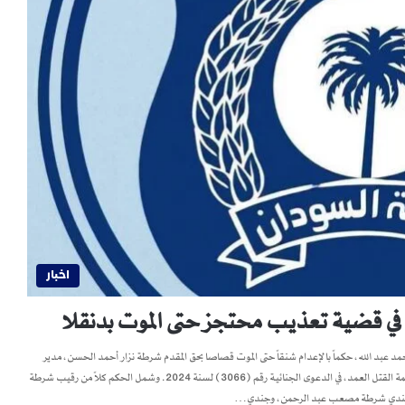
اخبار
د عبد الله، حكماً بالإعدام شنقاً حتى الموت قصاصا بحق المقدم شرطة نزار أحمد الحسن، مدير
مباحث الولاية الشمالية، وخمسة من منسوبي الشرطة، بعد إدانتهم بالاشتراك في جريمة القتل العمد، في الدعوى الجنائية رقم (3066) لسنة 2024. وشمل الحكم كلاً من رقيب شرطة
 وجندي شرطة مصعب عبد الرحمن، وجندي…