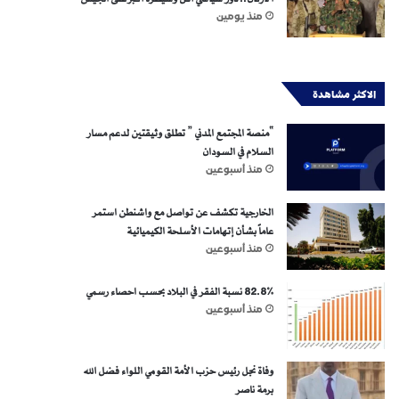
منذ يومين
الاكثر مشاهدة
“منصة المجتمع المدني ” تطلق وثيقتين لدعم مسار
السلام في السودان
منذ أسبوعين
الخارجية تكشف عن تواصل مع واشنطن استمر
عاماً بشأن إتهامات الأسلحة الكيميائية
منذ أسبوعين
82.8% نسبة الفقر في البلاد بحسب احصاء رسمي
منذ أسبوعين
وفاة نجل رئيس حزب الأمة القومي اللواء فضل الله
برمة ناصر