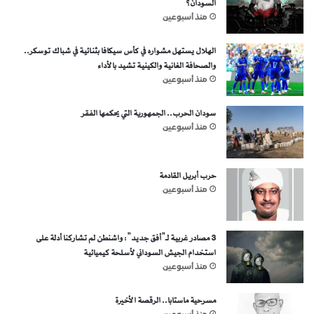
السودان؟
منذ أسبوعين
الهلال يستهل مشواره في كأس سيكافا بثنائية في شباك توسكر..
والصحافة الغانية والكينية تشيد بالأداء
منذ أسبوعين
سودان الحرب.. الجمهورية التي يحكمها الفقر
منذ أسبوعين
حرب أبريل القادمة
منذ أسبوعين
3 مصادر غربية لـ”أفق جديد”: واشنطن لم تشاركنا أدلة على
استخدام الجيش السوداني لأسلحة كيميائية
منذ أسبوعين
مسرحية ماستابا.. الرقصة الأخيرة