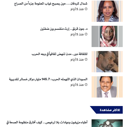
شمال كردفان… حين يصبح غياب المعلومة جزءاً من الصراع
منذ 5 أيام
د. جون قرنق.. إرث منقسم بين ضفتين
منذ 5 أيام
للثقافة دور.. مدن تنهض ثقافياً في وجه الحرب
منذ 5 أيام
السودان الذي التهمته الحرب: 145.7 مليار دولار خسائر تقديرية
منذ 5 أيام
الاكثر مشاهدة
أطباء مزيفون وعيادات بلا ترخيص.. كيف تخترق منظومة الصحة في