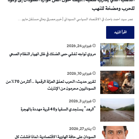
للحرب ومضخة للنهب
عمر سيد احمد باحث في الاقتصاد السياسي السوداني | خبير مصرفي ومالي مستقل مايو…
اقرأ المزيد
فبراير 24, 2026
مروي تواجه تفشي حمى الضنك في ظل انهيار النظام الصحي
فبراير 10, 2026
تقرير حديث: الحرب تعمّق العزلة الرقمية .. أكثر من 70% من
السودانيين محرمون من الإنترنت
فبراير 3, 2026
“الرهد” يستجدي السقيا و40 قرية مهددة بالهجرة
يناير 27, 2026
السودان على حافة الهاوية الاقتصادية: لماذا فشلت كل