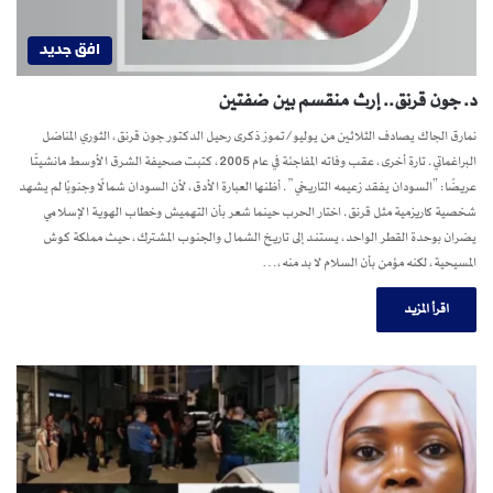
افق جديد
د. جون قرنق.. إرث منقسم بين ضفتين
نمارق الجاك يصادف الثلاثين من يوليو/تموز ذكرى رحيل الدكتور جون قرنق، الثوري المناضل
البراغماتي. تارة أخرى، عقب وفاته المفاجئة في عام 2005، كتبت صحيفة الشرق الأوسط مانشيتًا
عريضًا: “السودان يفقد زعيمه التاريخي”. أظنها العبارة الأدق، لأن السودان شمالًا وجنوبًا لم يشهد
شخصية كاريزمية مثل قرنق. اختار الحرب حينما شعر بأن التهميش وخطاب الهوية الإسلامي
يضران بوحدة القطر الواحد، يستند إلى تاريخ الشمال والجنوب المشترك، حيث مملكة كوش
المسيحية، لكنه مؤمن بأن السلام لا بد منه،…
اقرأ المزيد