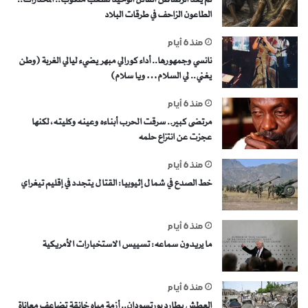
الطاعون الزاحف في طرقات البلاد
منذ 6 أيام
نانسي وجمهورها.. أداء كورالي مبهر يضيء ليالي الغربة (وطن
يغني.. لي السلام… ويا سلام)
منذ 6 أيام
مرتضى كبير.. سرقت الحرب أبناءه وعينه وكليته، لكنها
عجزت عن انتزاع حلمه
منذ 6 أيام
خط الصدع في شمال إثيوبيا: القتال يتجدد في إقليم تيغراي
منذ 6 أيام
ما يريدون سماعه: تسييس الاستخبارات الأمريكية
منذ 6 أيام
العطش يطارد بورتسودان.. أزمة مياه خانقة تضاعف معاناة