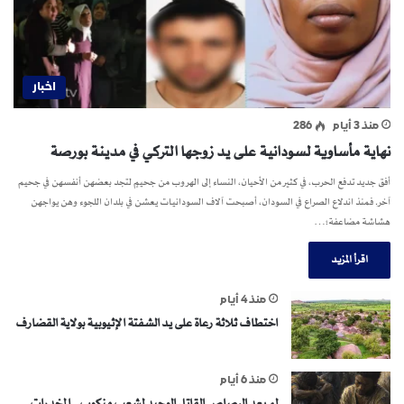
اخبار
منذ 3 أيام
286
نهاية مأساوية لسودانية على يد زوجها التركي في مدينة بورصة
أفق جديد تدفع الحرب، في كثير من الأحيان، النساء إلى الهروب من جحيمٍ لتجد بعضهن أنفسهن في جحيم
آخر. فمنذ اندلاع الصراع في السودان، أصبحت آلاف السودانيات يعشن في بلدان اللجوء وهن يواجهن
هشاشة مضاعفة؛…
اقرأ المزيد
منذ 4 أيام
اختطاف ثلاثة رعاة على يد الشفتة الإثيوبية بولاية القضارف
منذ 6 أيام
لم يعد الرصاص القاتل الوحيد لشعب منكوب.. المخدرات..