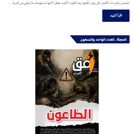
تتصدر نشرات الأخبار كل يوم، لكنها ربما تكون الأشد خطراً لأنها تستهدف ما تبقى من قدرة…
اقرأ المزيد
المجلة..العدد الواحد والتسعون