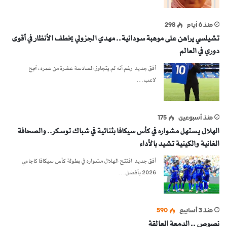
منذ 6 أيام
298
تشيلسي يراهن على موهبة سودانية.. مهدي الجزولي يخطف الأنظار في أقوى
دوري في العالم
أفق جديد رغم أنه لم يتجاوز السادسة عشرة من عمره، نجح
لاعب…
منذ أسبوعين
175
الهلال يستهل مشواره في كأس سيكافا بثنائية في شباك توسكر.. والصحافة
الغانية والكينية تشيد بالأداء
أفق جديد افتتح الهلال مشواره في بطولة كأس سيكافا كاجامي
2026 بأفضل…
منذ 3 أسابيع
590
نصوص .. الدمعة العالقة