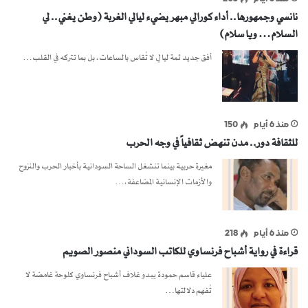
نانسي وجمهورها.. أداء كورالي مبهر يضيء ليالي الغربة (وطن يغني.. لي
السلام… ويا سلام)
أفق جديد ثمة ليالٍ لا تُقاس بالساعات، بل بما تتركه في القلب…
منذ 6 أيام
150
للثقافة دور.. مدن تنهض ثقافياً في وجه الحرب
مغيرة حربية بينما تنشغل الساحة السودانية بأخبار الحرب والنزوح
والأزمات الإنسانية المضاعفة،…
منذ 6 أيام
218
قراءة في رواية أشباح فرنساوي للكاتب السوداني منصور الصويم
علياء قاسم حمودة يبدو غلاف أشباح فرنساوي كلوحة غامضة لا
تُفهم دلالتها…