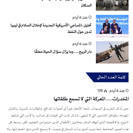
السكان
منذ 6 أيام
تحليل :المساعي الأمريكية الجديدة لإحلال السلام في ليبيا
تدور حول النفط
منذ 6 أيام
دار الريح… وما يزال سؤال الحياة معلقًا
كلمة العدد الحالي
منذ 6 أيام
179
المخدرات… المعركة التي لا تسمع طلقاتها
حين تُذكر الحرب في السودان، تتجه الأذهان فوراً إلى أصوات المدافع، والطائرات المسيّرة، والمنازل
المهدمة، وقوافل النازحين التي لا تنتهي. نتذكر المدن التي تحولت إلى خرائب، والأسر التي شتتها
النزوح، والاقتصاد الذي أنهكه الدمار، وملايين الأطفال الذين حُرموا من التعليم. لكن، وسط كل
هذه الصور الصاخبة، ثمة حرب أخرى بدأت تتسلل في صمت، لا يسمع الناس دوي انفجاراتها، ولا