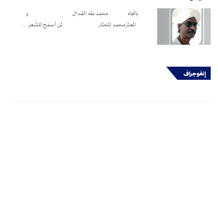
باتجاه محمد طه القدال و
المعتز محمد المختار لن أسمَحَ للشِّعر…
إنفوجراف