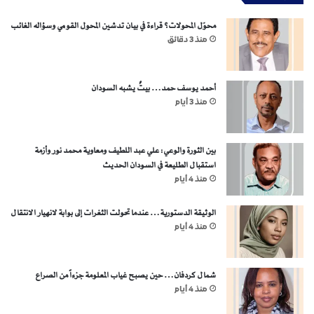
محوّل المحولات؟ قراءة في بيان تدشين المحول القومي وسؤاله الغائب
منذ 3 دقائق
أحمد يوسف حمد… بيتٌ يشبه السودان
منذ 3 أيام
بين الثورة والوعي: علي عبد اللطيف ومعاوية محمد نور وأزمة
استقبال الطليعة في السودان الحديث
منذ 4 أيام
الوثيقة الدستورية… عندما تحولت الثغرات إلى بوابة لانهيار الانتقال
منذ 4 أيام
شمال كردفان… حين يصبح غياب المعلومة جزءاً من الصراع
منذ 4 أيام