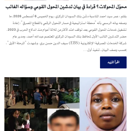
محوّل المحولات؟ قراءة في بيان تدشين المحول القومي وسؤاله الغائب
بقلم : عمر سيد احمد المناسبة دشّن بنك السودان المركزي، يوم الخميس 6 أغسطس 2026، ما
وصفه بيانه الرسمي بأنه “محطة استراتيجية في مسار التحول الرقمي بالقطاع المصرفي”: إعادة
تشغيل خدمات المحول القومي بعد توقف امتد لأكثر من ثلاثة أعوام منذ اندلاع الحرب في 2023.
حضر التدشين النائب الأول لمحافظ بنك السودان المركزي المعتصم عبدالله أحمد، ومدير عام
شركة الخدمات المصرفية الإلكترونية (EBS) سيف الدين حسن بري. وشهدت “المرحلة الأولى”،
بحسب وصف البيان، تنفيذ أول…
اقرأ المزيد