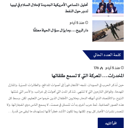
تحليل :المساعي الأمريكية الجديدة لإحلال السلام في ليبيا
تدور حول النفط
منذ 5 أيام
دار الريح… وما يزال سؤال الحياة معلقًا
كلمة العدد الحالي
منذ 5 أيام
176
المخدرات… المعركة التي لا تسمع طلقاتها
حين تُذكر الحرب في السودان، تتجه الأذهان فوراً إلى أصوات المدافع، والطائرات المسيّرة، والمنازل
المهدمة، وقوافل النازحين التي لا تنتهي. نتذكر المدن التي تحولت إلى خرائب، والأسر التي شتتها
النزوح، والاقتصاد الذي أنهكه الدمار، وملايين الأطفال الذين حُرموا من التعليم. لكن، وسط كل
هذه الصور الصاخبة، ثمة حرب أخرى بدأت تتسلل في صمت، لا يسمع الناس دوي انفجاراتها، ولا
تتصدر نشرات الأخبار كل يوم، لكنها ربما تكون الأشد خطراً لأنها تستهدف ما تبقى من قدرة…
اقرأ المزيد