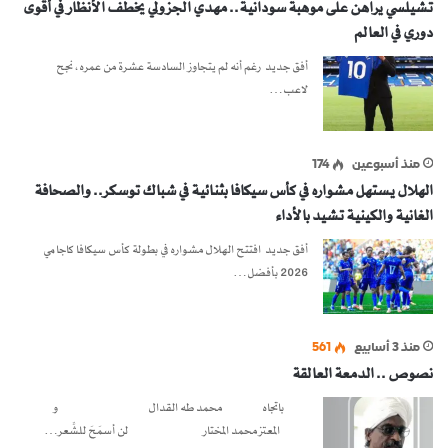
تشيلسي يراهن على موهبة سودانية.. مهدي الجزولي يخطف الأنظار في أقوى
دوري في العالم
أفق جديد رغم أنه لم يتجاوز السادسة عشرة من عمره، نجح
لاعب…
منذ أسبوعين
174
الهلال يستهل مشواره في كأس سيكافا بثنائية في شباك توسكر.. والصحافة
الغانية والكينية تشيد بالأداء
أفق جديد افتتح الهلال مشواره في بطولة كأس سيكافا كاجامي
2026 بأفضل…
منذ 3 أسابيع
561
نصوص .. الدمعة العالقة
باتجاه محمد طه القدال و
المعتز محمد المختار لن أسمَحَ للشِّعر…