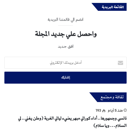
القائمة البريدية
انضم الي قائمتنا البريدية
واحصل علي جديد المجلة
افق جديد
أدخل
بريدك
الإلكتروني
ثقافة و مجتمع
منذ 5 أيام
193
نانسي وجمهورها.. أداء كورالي مبهر يضيء ليالي الغربة (وطن يغني.. لي
السلام… ويا سلام)