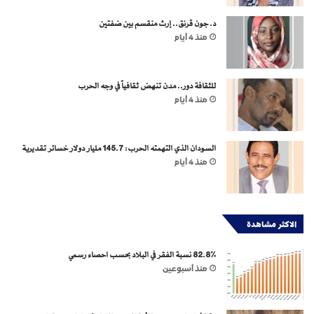
د. جون قرنق.. إرث منقسم بين ضفتين
منذ 4 أيام
للثقافة دور.. مدن تنهض ثقافياً في وجه الحرب
منذ 4 أيام
السودان الذي التهمته الحرب: 145.7 مليار دولار خسائر تقديرية
منذ 4 أيام
الاكثر مشاهدة
82.8% نسبة الفقر في البلاد بحسب احصاء رسمي
منذ أسبوعين