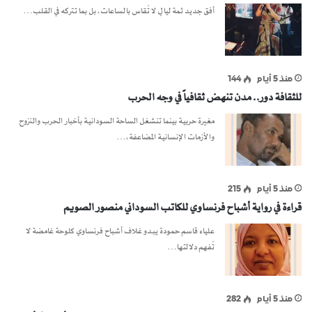
أفق جديد ثمة ليالٍ لا تُقاس بالساعات، بل بما تتركه في القلب…
منذ 5 أيام
144
للثقافة دور.. مدن تنهض ثقافياً في وجه الحرب
مغيرة حربية بينما تنشغل الساحة السودانية بأخبار الحرب والنزوح
والأزمات الإنسانية المضاعفة،…
منذ 5 أيام
215
قراءة في رواية أشباح فرنساوي للكاتب السوداني منصور الصويم
علياء قاسم حمودة يبدو غلاف أشباح فرنساوي كلوحة غامضة لا
تُفهم دلالتها…
منذ 5 أيام
282