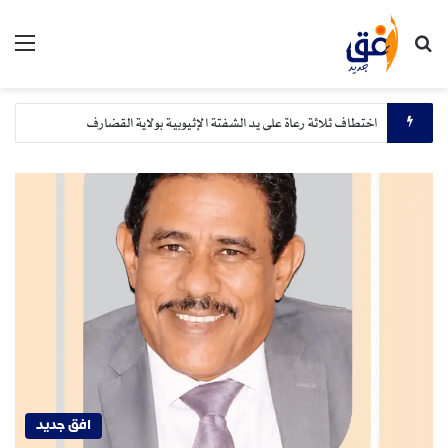
بحث عن
الق
اختطاف ثلاثة رعاة على يد الشفتة الإثيوبية بولاية القضارف
افق جديد