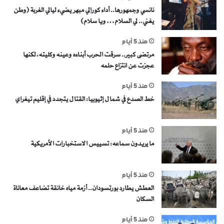
نانسي وجمهورها.. أداء كورالي مبهر يضيء ليالي الغربة (وطن
يغني.. لي السلام… ويا سلام)
منذ 5 أيام
مرتضى كبير.. سرقت الحرب أبناءه وعينه وكليته، لكنها
عجزت عن انتزاع حلمه
منذ 5 أيام
خط الصدع في شمال إثيوبيا: القتال يتجدد في إقليم تيغراي
منذ 5 أيام
ما يريدون سماعه: تسييس الاستخبارات الأمريكية
منذ 5 أيام
العطش يطارد بورتسودان.. أزمة مياه خانقة تضاعف معاناة
السكان
منذ 5 أيام