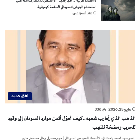
3 مصادر غربية لـ”أفق جديد”: واشنطن لم تشاركنا أدلة على
استخدام الجيش السوداني لأسلحة كيميائية
منذ أسبوعين
افق جديد
مايو 25, 2026
336
الذهب الذي يُحارب شعبه..كيف تحوّل أثمن موارد السودان إلى وقود
للحرب ومضخة للنهب
عمر سيد احمد باحث في الاقتصاد السياسي السوداني | خبير مصرفي ومالي مستقل مايو…