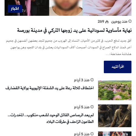
اخبار
منذ يومين
269
نهاية مأساوية لسودانية على يد زوجها التركي في مدينة بورصة
أفق جديد تدفع الحرب، في كثير من الأحيان، النساء إلى الهروب من جحيمٍ لتجد بعضهن أنفسهن في جحيم
آخر. فمنذ اندلاع الصراع في السودان، أصبحت آلاف السودانيات يعشن في بلدان اللجوء وهن يواجهن
هشاشة مضاعفة؛…
اقرأ المزيد
منذ 3 أيام
اختطاف ثلاثة رعاة على يد الشفتة الإثيوبية بولاية القضارف
منذ 5 أيام
لم يعد الرصاص القاتل الوحيد لشعب منكوب.. المخدرات..
الطاعون الزاحف في طرقات البلاد
منذ 5 أيام