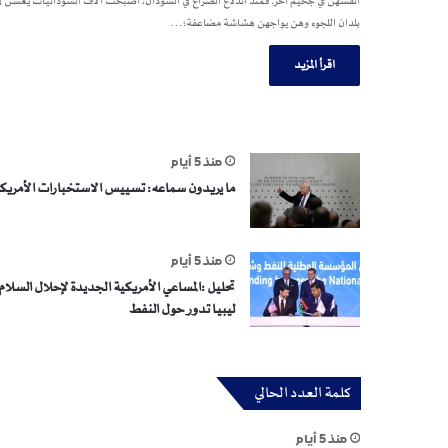
أنفسهن في جحيم آخر. فمنذ اندلاع الصراع في السودان، أصبحت آلاف السودانيات يعشن ف
بلدان اللجوء وهن يواجهن هشاشة مضاعفة؛…
اقرأ المزيد
منذ 5 أيام
ما يريدون سماعه: تسييس الاستخبارات الأمريك
منذ 5 أيام
تحليل :المساعي الأمريكية الجديدة لإحلال السلام 
ليبيا تدور حول النفط
كلمة العدد الحالي
منذ 5 أيام