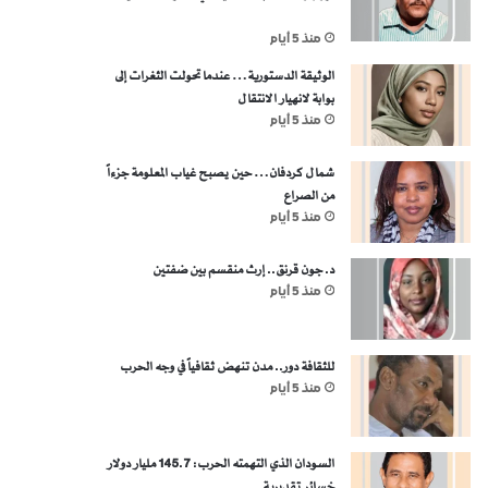
منذ 5 أيام
الوثيقة الدستورية… عندما تحولت الثغرات إلى
بوابة لانهيار الانتقال
منذ 5 أيام
شمال كردفان… حين يصبح غياب المعلومة جزءاً
من الصراع
منذ 5 أيام
د. جون قرنق.. إرث منقسم بين ضفتين
منذ 5 أيام
للثقافة دور.. مدن تنهض ثقافياً في وجه الحرب
منذ 5 أيام
السودان الذي التهمته الحرب: 145.7 مليار دولار
خسائر تقديرية