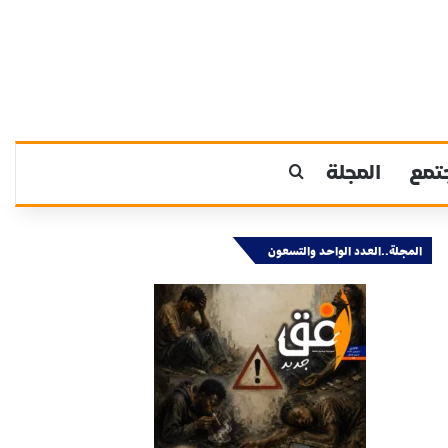
تمع
المجلة
بحث عن
المجلة..العدد الواحد والتسعون