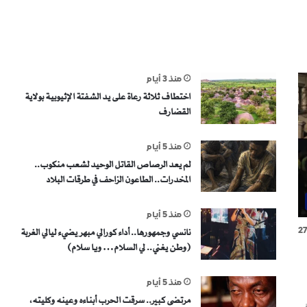
منذ 3 أيام
اختطاف ثلاثة رعاة على يد الشفتة الإثيوبية بولاية
القضارف
منذ 5 أيام
لم يعد الرصاص القاتل الوحيد لشعب منكوب..
المخدرات.. الطاعون الزاحف في طرقات البلاد
منذ 5 أيام
2
نانسي وجمهورها.. أداء كورالي مبهر يضيء ليالي الغربة
(وطن يغني.. لي السلام… ويا سلام)
منذ 5 أيام
مرتضى كبير.. سرقت الحرب أبناءه وعينه وكليته،