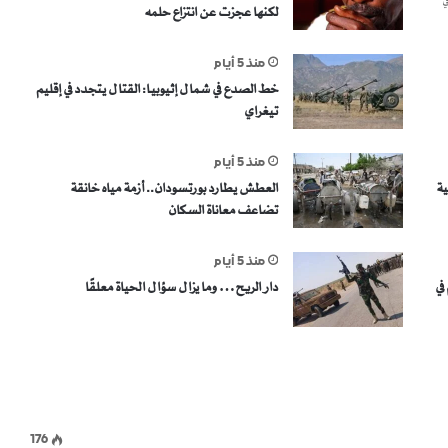
ي
لكنها عجزت عن انتزاع حلمه
منذ 5 أيام
خط الصدع في شمال إثيوبيا: القتال يتجدد في إقليم
تيغراي
منذ 5 أيام
ية
العطش يطارد بورتسودان.. أزمة مياه خانقة
تضاعف معاناة السكان
منذ 5 أيام
في
دار الريح… وما يزال سؤال الحياة معلقًا
176