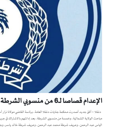
الإعدام قصاصا لـ6 من منسوبي الشرطة في قضية تعذيب محتجز حتى الموت بدنقلا
دنقلا – أفق جديد أصدرت محكمة جنايات دنقلا العامة، برئاسة القاضي مولانا نزار أحم
الياس عبد الرحمن، وعريف شرطة محمد عبد الرحمن، وعريف شرطة خالد ياسر،