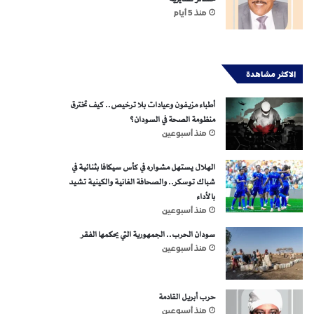
منذ 5 أيام
الاكثر مشاهدة
أطباء مزيفون وعيادات بلا ترخيص.. كيف تخترق
منظومة الصحة في السودان؟
منذ أسبوعين
الهلال يستهل مشواره في كأس سيكافا بثنائية في
شباك توسكر.. والصحافة الغانية والكينية تشيد
بالأداء
منذ أسبوعين
سودان الحرب.. الجمهورية التي يحكمها الفقر
منذ أسبوعين
حرب أبريل القادمة
منذ أسبوعين