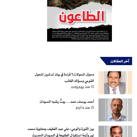
أخر المقالات
محوّل المحولات؟ قراءة في بيان تدشين المحول
القومي وسؤاله الغائب
منذ يوم واحد
أحمد يوسف حمد… بيتٌ يشبه السودان
منذ 4 أيام
بين الثورة والوعي: علي عبد اللطيف ومعاوية محمد
نور وأزمة استقبال الطليعة في السودان الحديث