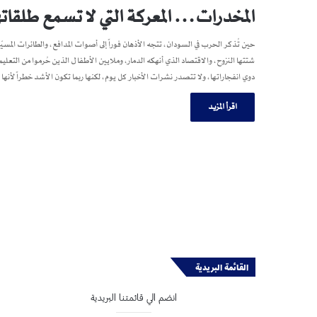
المخدرات… المعركة التي لا تسمع طلقاته
حين تُذكر الحرب في السودان، تتجه الأذهان فوراً إلى أصوات المدافع، والطائرات المسيّرة
شتتها النزوح، والاقتصاد الذي أنهكه الدمار، وملايين الأطفال الذين حُرموا من ا
دوي انفجاراتها، ولا تتصدر نشرات الأخبار كل يوم، لكنها ربما تكون الأشد خطراً لأ
اقرأ المزيد
القائمة البريدية
انضم الي قائمتنا البريدية