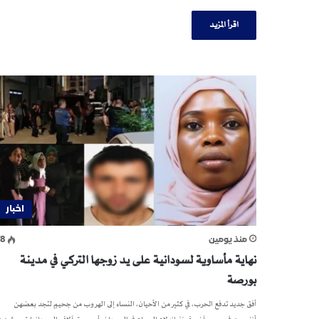
اقرأ المزيد
اخبار
منذ يومين
78
نهاية مأساوية لسودانية على يد زوجها التركي في مدينة
بورصة
أفق جديد تدفع الحرب، في كثير من الأحيان، النساء إلى الهروب من جحيمٍ لتجد بعضهن