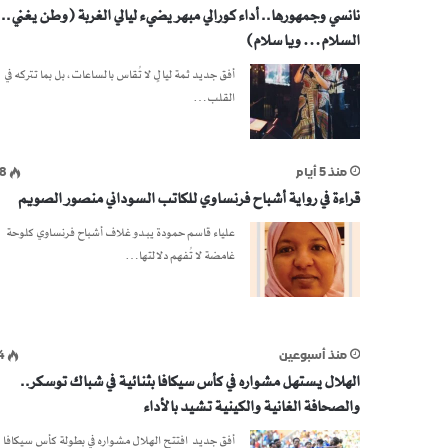
نانسي وجمهورها.. أداء كورالي مبهر يضيء ليالي الغربة (وطن يغني.. 
السلام… ويا سلام)
أفق جديد ثمة ليالٍ لا تُقاس بالساعات، بل بما تتركه في
القلب…
منذ 5 أيام
8
قراءة في رواية أشباح فرنساوي للكاتب السوداني منصور الصويم
علياء قاسم حمودة يبدو غلاف أشباح فرنساوي كلوحة
غامضة لا تُفهم دلالتها…
منذ أسبوعين
4
الهلال يستهل مشواره في كأس سيكافا بثنائية في شباك توسكر..
والصحافة الغانية والكينية تشيد بالأداء
أفق جديد افتتح الهلال مشواره في بطولة كأس سيكافا