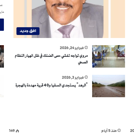
عمر
ماي
افق جديد
فبراير 24, 2026
مروي تواجه تفشي حمى الضنك في ظل انهيار النظام
الصحي
فبراير 3, 2026
“الرهد” يستجدي السقيا و40 قرية مهددة بالهجرة
2
منذ 5 أيام
149