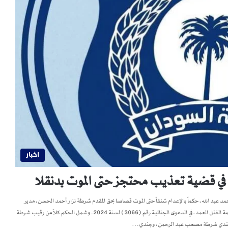
اخبار
د عبد الله، حكماً بالإعدام شنقاً حتى الموت قصاصا بحق المقدم شرطة نزار أحمد الحسن، مدير
مباحث الولاية الشمالية، وخمسة من منسوبي الشرطة، بعد إدانتهم بالاشتراك في جريمة القتل العمد، في الدعوى الجنائية رقم (3066) لسنة 2024. وشمل الحكم كلاً من رقيب شرطة
 وجندي شرطة مصعب عبد الرحمن، وجندي…