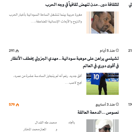
لي
للثقافة دور.. مدن تنهض ثقافياً في وجه الحرب
مغيرة حربية بينما تنشغل الساحة السودانية بأخبار الحرب
والنزوح والأزمات الإنسانية المضاعفة،…
21
منذ 5 أيام
291
تشيلسي يراهن على موهبة سودانية.. مهدي الجزولي يخطف الأنظار
في أقوى دوري في العالم
أفق جديد رغم أنه لم يتجاوز السادسة عشرة من عمره،
نجح لاعب…
17
منذ 3 أسابيع
579
نصوص .. الدمعة العالقة
باتجاه محمد طه القدال
و المعتز محمد المختار