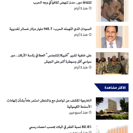
للثقافة دور.. مدن تنهض ثقافياً في وجه الحرب
منذ 3 أيام
السودان الذي التهمته الحرب: 145.7 مليار دولار خسائر تقديرية
منذ 3 أيام
على خلفية تقرير “آفريكا إنتلجنس” العطا في رئاسة الأركان.. دور
سياسي أقل وسيطرة أكبر على الجيش
منذ 3 أيام
الاكثر مشاهدة
الخارجية تكشف عن تواصل مع واشنطن استمر عاماً بشأن إتهامات
الأسلحة الكيميائية
منذ أسبوعين
82.8% نسبة الفقر في البلاد بحسب احصاء رسمي