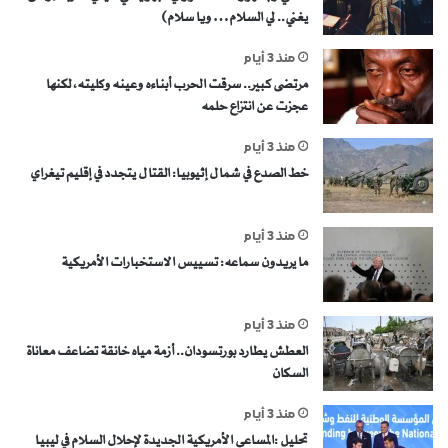
يغني.. لي السلام… ويا سلام)
منذ 3 أيام
مرتضى كبير.. سرقت الحرب أبناءه وعينه وكليته، لكنها
عجزت عن انتزاع حلمه
منذ 3 أيام
خط الصدع في شمال إثيوبيا: القتال يتجدد في إقليم تيغراي
منذ 3 أيام
ما يريدون سماعه: تسييس الاستخبارات الأمريكية
منذ 3 أيام
العطش يطارد بورتسودان.. أزمة مياه خانقة تضاعف معاناة
السكان
منذ 3 أيام
تحليل :المساعي الأمريكية الجديدة لإحلال السلام في ليبيا