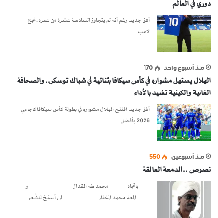
دوري في العالم
أفق جديد رغم أنه لم يتجاوز السادسة عشرة من عمره، نجح
لاعب…
منذ أسبوع واحد
170
الهلال يستهل مشواره في كأس سيكافا بثنائية في شباك توسكر.. والصحافة
الغانية والكينية تشيد بالأداء
أفق جديد افتتح الهلال مشواره في بطولة كأس سيكافا كاجامي
2026 بأفضل…
منذ أسبوعين
550
نصوص .. الدمعة العالقة
باتجاه محمد طه القدال و
المعتز محمد المختار لن أسمَحَ للشِّعر…