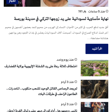
اخبار
منذ 5 ساعات
191
نهاية مأساوية لسودانية على يد زوجها التركي في مدينة بورصة
أفق جديد تدفع الحرب، في كثير من الأحيان، النساء إلى الهروب من جحيمٍ لتجد بعضهن أنفسهن في جحيم
آخر. فمنذ اندلاع الصراع في السودان، أصبحت آلاف السودانيات يعشن في بلدان اللجوء وهن يواجهن
هشاشة مضاعفة؛…
اقرأ المزيد
منذ يوم واحد
اختطاف ثلاثة رعاة على يد الشفتة الإثيوبية بولاية القضارف
منذ 3 أيام
لم يعد الرصاص القاتل الوحيد لشعب منكوب.. المخدرات..
الطاعون الزاحف في طرقات البلاد
منذ 3 أيام
نانسي وجمهورها.. أداء كورالي مبهر يضيء ليالي الغربة (وطن