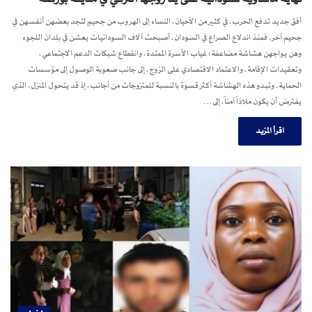
أفق جديد تدفع الحرب، في كثير من الأحيان، النساء إلى الهروب من جحيمٍ لتجد بعضهن أنفسهن في
جحيم آخر. فمنذ اندلاع الصراع في السودان، أصبحت آلاف السودانيات يعشن في بلدان اللجوء
وهن يواجهن هشاشة مضاعفة؛ غياب الأسرة الممتدة، وانقطاع شبكات الدعم الاجتماعي،
وتعقيدات الإقامة، والاعتماد الاقتصادي على الزوج، إلى جانب صعوبة الوصول إلى مؤسسات
الحماية. وتبدو هذه الهشاشة أكثر قسوة بالنسبة للمتزوجات من أجانب، إذ قد يتحول المنزل، الذي
يفترض أن يكون ملاذاً آمناً، إلى…
اقرأ المزيد