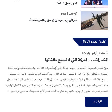
تدور حول النفط
منذ 3 أيام
دار الريح… وما يزال سؤال الحياة معلقًا
كلمة العدد الحالي
منذ 3 أيام
172
المخدرات… المعركة التي لا تسمع طلقاتها
حين تُذكر الحرب في السودان، تتجه الأذهان فوراً إلى أصوات المدافع، والطائرات المسيّرة، والمنازل
المهدمة، وقوافل النازحين التي لا تنتهي. نتذكر المدن التي تحولت إلى خرائب، والأسر التي شتتها
النزوح، والاقتصاد الذي أنهكه الدمار، وملايين الأطفال الذين حُرموا من التعليم. لكن، وسط كل
هذه الصور الصاخبة، ثمة حرب أخرى بدأت تتسلل في صمت، لا يسمع الناس دوي انفجاراتها، ولا
تتصدر نشرات الأخبار كل يوم، لكنها ربما تكون الأشد خطراً لأنها تستهدف ما تبقى من قدرة…
اقرأ المزيد