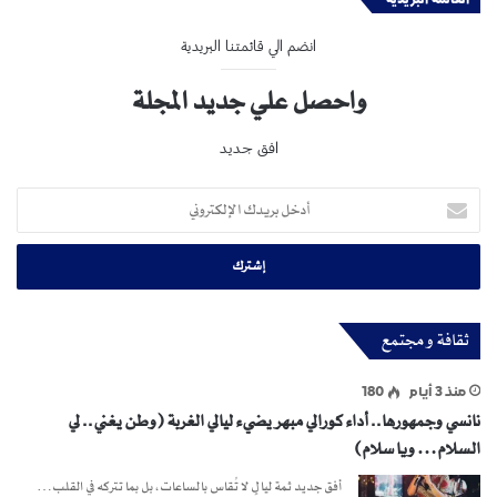
انضم الي قائمتنا البريدية
واحصل علي جديد المجلة
افق جديد
أدخل
بريدك
الإلكتروني
ثقافة و مجتمع
منذ 3 أيام
180
نانسي وجمهورها.. أداء كورالي مبهر يضيء ليالي الغربة (وطن يغني.. لي
السلام… ويا سلام)
أفق جديد ثمة ليالٍ لا تُقاس بالساعات، بل بما تتركه في القلب…