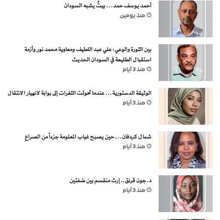
أحمد يوسف حمد… بيتٌ يشبه السودان
منذ يومين
بين الثورة والوعي: علي عبد اللطيف ومعاوية محمد نور وأزمة
استقبال الطليعة في السودان الحديث
منذ 3 أيام
الوثيقة الدستورية… عندما تحولت الثغرات إلى بوابة لانهيار الانتقال
منذ 3 أيام
شمال كردفان… حين يصبح غياب المعلومة جزءاً من الصراع
منذ 3 أيام
د. جون قرنق.. إرث منقسم بين ضفتين
منذ 3 أيام