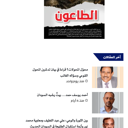
أخر المقالات
محوّل المحولات؟ قراءة في بيان تدشين المحول
القومي وسؤاله الغائب
منذ يوم واحد
أحمد يوسف حمد… بيتٌ يشبه السودان
منذ 4 أيام
بين الثورة والوعي: علي عبد اللطيف ومعاوية محمد
نور وأزمة استقبال الطليعة في السودان الحديث