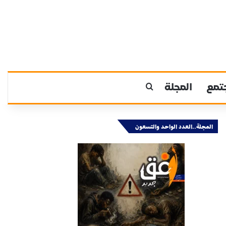
تمع
المجلة
بحث عن
المجلة..العدد الواحد والتسعون