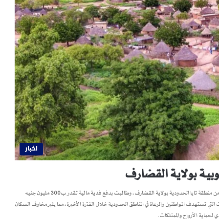
اخبار
وبية بولاية القضارف
أقدمت عصابات الشفتة الإثيوبية على اختطاف ثلاثة رعاة من قرية شنقال، بالقرب من منطقة تايا الحدودية بولاية القضارف، وطالبت بدفع فدية مالية تقدر ب300 مليون جنيه
لتي تستهدف المواطنين والرعاة في المناطق الحدودية خلال الفترة الأخيرة، مما يثير مخاوف السكان
 لحماية الأرواح والممتلكات.