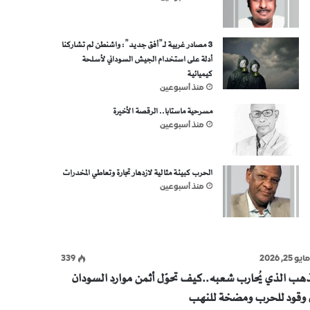
3 مصادر غربية لـ”أفق جديد”: واشنطن لم تشاركنا
أدلة على استخدام الجيش السوداني لأسلحة
كيميائية
منذ أسبوعين
مسرحية ماستابا.. الرقصة الأخيرة
منذ أسبوعين
الحرب كبيئة مثالية لازدهار تجارة وتعاطي المخدرات
منذ أسبوعين
ايو 25, 2026
339
ذهب الذي يُحارب شعبه..كيف تحوّل أثمن موارد السودان
ى وقود للحرب ومضخة للنهب