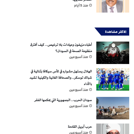
منذ 5 أيام
الاكثر مشاهدة
أطباء مزيفون وعيادات بلا ترخيص.. كيف تخترق
منظومة الصحة في السودان؟
منذ أسبوعين
الهلال يستهل مشواره في كأس سيكافا بثنائية في
شباك توسكر.. والصحافة الغانية والكينية تشيد
بالأداء
منذ أسبوعين
سودان الحرب.. الجمهورية التي يحكمها الفقر
منذ أسبوعين
حرب أبريل القادمة
منذ أسبوعين