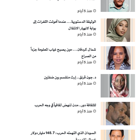
منذ 5 أيام
الوثيقة الدستورية… عندما تحولت الثغرات إلى
بوابة لانهيار الانتقال
منذ 5 أيام
شمال كردفان… حين يصبح غياب المعلومة جزءاً
من الصراع
منذ 5 أيام
د. جون قرنق.. إرث منقسم بين ضفتين
منذ 5 أيام
للثقافة دور.. مدن تنهض ثقافياً في وجه الحرب
منذ 5 أيام
السودان الذي التهمته الحرب: 145.7 مليار دولار
خسائر تقديرية