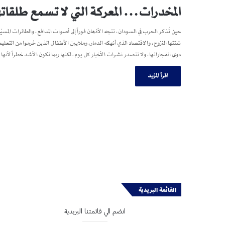
المخدرات… المعركة التي لا تسمع طلقاته
حين تُذكر الحرب في السودان، تتجه الأذهان فوراً إلى أصوات المدافع، والطائرات المسيّرة
شتتها النزوح، والاقتصاد الذي أنهكه الدمار، وملايين الأطفال الذين حُرموا من ا
دوي انفجاراتها، ولا تتصدر نشرات الأخبار كل يوم، لكنها ربما تكون الأشد خطراً لأ
اقرأ المزيد
القائمة البريدية
انضم الي قائمتنا البريدية