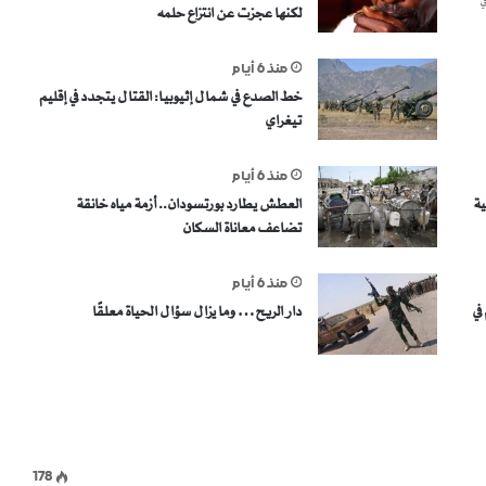
ي
لكنها عجزت عن انتزاع حلمه
منذ 6 أيام
خط الصدع في شمال إثيوبيا: القتال يتجدد في إقليم
تيغراي
منذ 6 أيام
ية
العطش يطارد بورتسودان.. أزمة مياه خانقة
تضاعف معاناة السكان
منذ 6 أيام
في
دار الريح… وما يزال سؤال الحياة معلقًا
178