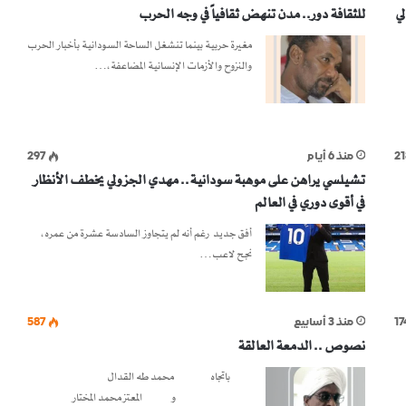
لي
للثقافة دور.. مدن تنهض ثقافياً في وجه الحرب
مغيرة حربية بينما تنشغل الساحة السودانية بأخبار الحرب
والنزوح والأزمات الإنسانية المضاعفة،…
21
منذ 6 أيام
297
تشيلسي يراهن على موهبة سودانية.. مهدي الجزولي يخطف الأنظار
في أقوى دوري في العالم
أفق جديد رغم أنه لم يتجاوز السادسة عشرة من عمره،
نجح لاعب…
17
منذ 3 أسابيع
587
نصوص .. الدمعة العالقة
باتجاه محمد طه القدال
و المعتز محمد المختار