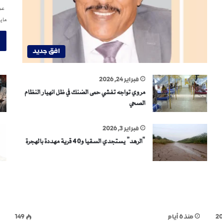
عمر
ماي
افق جديد
فبراير 24, 2026
مروي تواجه تفشي حمى الضنك في ظل انهيار النظام
الصحي
فبراير 3, 2026
“الرهد” يستجدي السقيا و40 قرية مهددة بالهجرة
2
منذ 6 أيام
149