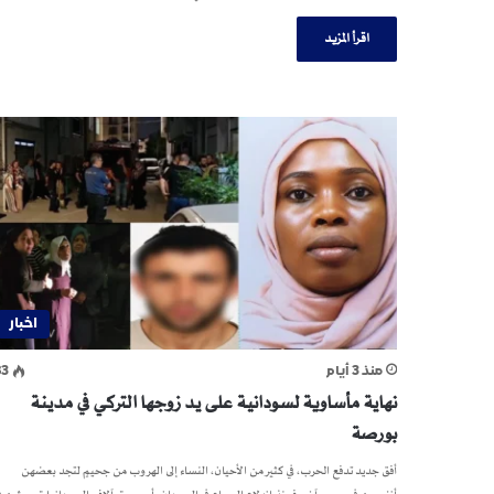
اقرأ المزيد
اخبار
منذ 3 أيام
83
نهاية مأساوية لسودانية على يد زوجها التركي في مدينة
بورصة
أفق جديد تدفع الحرب، في كثير من الأحيان، النساء إلى الهروب من جحيمٍ لتجد بعضهن