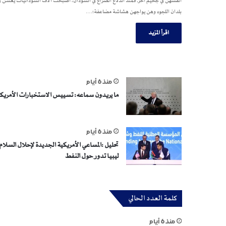
أنفسهن في جحيم آخر. فمنذ اندلاع الصراع في السودان، أصبحت آلاف السودانيات يعشن ف
بلدان اللجوء وهن يواجهن هشاشة مضاعفة؛…
اقرأ المزيد
منذ 6 أيام
ما يريدون سماعه: تسييس الاستخبارات الأمريك
منذ 6 أيام
تحليل :المساعي الأمريكية الجديدة لإحلال السلام 
ليبيا تدور حول النفط
كلمة العدد الحالي
منذ 6 أيام