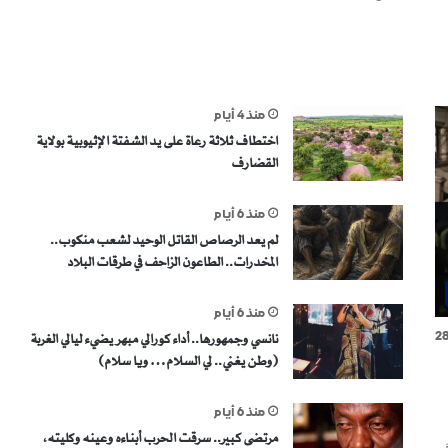
منذ 4 أيام
اختطاف ثلاثة رعاة على يد الشفتة الإثيوبية بولاية
القضارف
منذ 6 أيام
لم يعد الرصاص القاتل الوحيد لشعب منكوب..
المخدرات.. الطاعون الزاحف في طرقات البلاد
منذ 6 أيام
2
نانسي وجمهورها.. أداء كورالي مبهر يضيء ليالي الغربة
(وطن يغني.. لي السلام… ويا سلام)
منذ 6 أيام
مرتضى كبير.. سرقت الحرب أبناءه وعينه وكليته،