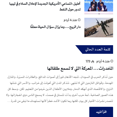
تحليل :المساعي الأمريكية الجديدة لإحلال السلام في ليبيا
تدور حول النفط
منذ 4 أيام
دار الريح… وما يزال سؤال الحياة معلقًا
كلمة العدد الحالي
منذ 4 أيام
173
المخدرات… المعركة التي لا تسمع طلقاتها
حين تُذكر الحرب في السودان، تتجه الأذهان فوراً إلى أصوات المدافع، والطائرات المسيّرة، والمنازل
المهدمة، وقوافل النازحين التي لا تنتهي. نتذكر المدن التي تحولت إلى خرائب، والأسر التي شتتها
النزوح، والاقتصاد الذي أنهكه الدمار، وملايين الأطفال الذين حُرموا من التعليم. لكن، وسط كل
هذه الصور الصاخبة، ثمة حرب أخرى بدأت تتسلل في صمت، لا يسمع الناس دوي انفجاراتها، ولا
تتصدر نشرات الأخبار كل يوم، لكنها ربما تكون الأشد خطراً لأنها تستهدف ما تبقى من قدرة…
اقرأ المزيد