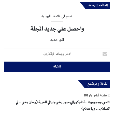
القائمة البريدية
انضم الي قائمتنا البريدية
واحصل علي جديد المجلة
افق جديد
أدخل
بريدك
الإلكتروني
ثقافة و مجتمع
منذ 4 أيام
181
نانسي وجمهورها.. أداء كورالي مبهر يضيء ليالي الغربة (وطن يغني.. لي
السلام… ويا سلام)