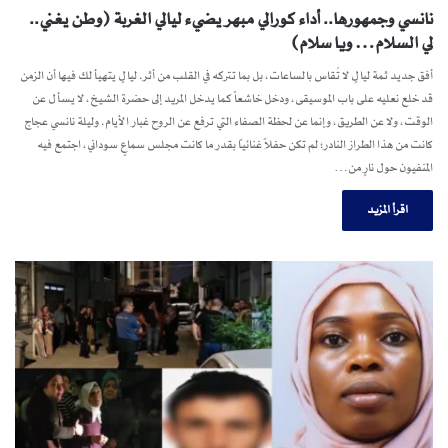
نانسي وجمهورها.. أداء كورالي مبهر يضيء ليالي الغربة (وطن يغني..
لي السلام… ويا سلام)
أفق جديد ثمة ليالٍ لا تُقاس بالساعات، بل بما تتركه في القلب من أثر. ليالٍ يتهيأ لك فيها أن الزمن
قد خلع نعليه على باب الموسيقى، ودخل خاشعاً كما يدخل المريد إلى حضرة الشيخ، لا يسأل عن
الوقت، ولا عن الطريق، وإنما عن لحظة الصفاء التي ترفع عن الروح غبار الأيام. وليلة نانسي عجاج
كانت من هذا الطراز النادر؛ لم تكن حفلاً غنائياً بقدر ما كانت مجلس سماعٍ سوداني، اجتمع فيه
المنفيون حول نارٍ من…
اقرأ المزيد