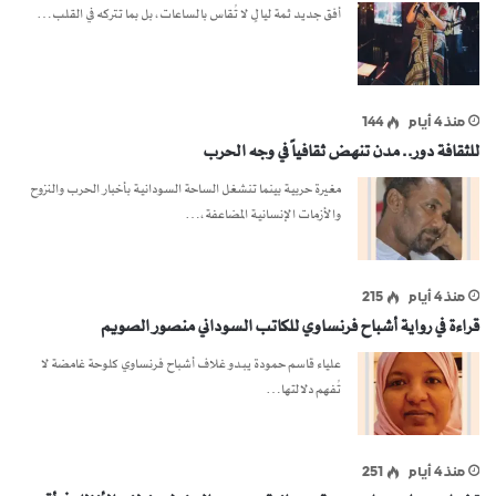
أفق جديد ثمة ليالٍ لا تُقاس بالساعات، بل بما تتركه في القلب…
منذ 4 أيام
144
للثقافة دور.. مدن تنهض ثقافياً في وجه الحرب
مغيرة حربية بينما تنشغل الساحة السودانية بأخبار الحرب والنزوح
والأزمات الإنسانية المضاعفة،…
منذ 4 أيام
215
قراءة في رواية أشباح فرنساوي للكاتب السوداني منصور الصويم
علياء قاسم حمودة يبدو غلاف أشباح فرنساوي كلوحة غامضة لا
تُفهم دلالتها…
منذ 4 أيام
251