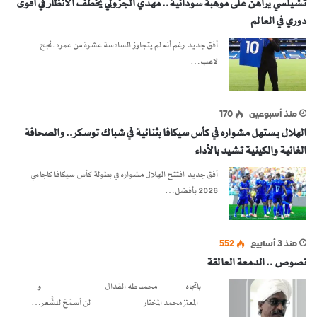
تشيلسي يراهن على موهبة سودانية.. مهدي الجزولي يخطف الأنظار في أقوى
دوري في العالم
أفق جديد رغم أنه لم يتجاوز السادسة عشرة من عمره، نجح
لاعب…
منذ أسبوعين
170
الهلال يستهل مشواره في كأس سيكافا بثنائية في شباك توسكر.. والصحافة
الغانية والكينية تشيد بالأداء
أفق جديد افتتح الهلال مشواره في بطولة كأس سيكافا كاجامي
2026 بأفضل…
منذ 3 أسابيع
552
نصوص .. الدمعة العالقة
باتجاه محمد طه القدال و
المعتز محمد المختار لن أسمَحَ للشِّعر…