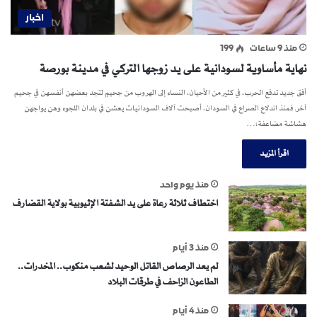
اخبار
منذ 9 ساعات
199
نهاية مأساوية لسودانية على يد زوجها التركي في مدينة بورصة
أفق جديد تدفع الحرب، في كثير من الأحيان، النساء إلى الهروب من جحيمٍ لتجد بعضهن أنفسهن في جحيم
آخر. فمنذ اندلاع الصراع في السودان، أصبحت آلاف السودانيات يعشن في بلدان اللجوء وهن يواجهن
هشاشة مضاعفة؛…
اقرأ المزيد
منذ يوم واحد
اختطاف ثلاثة رعاة على يد الشفتة الإثيوبية بولاية القضارف
منذ 3 أيام
لم يعد الرصاص القاتل الوحيد لشعب منكوب.. المخدرات..
الطاعون الزاحف في طرقات البلاد
منذ 4 أيام