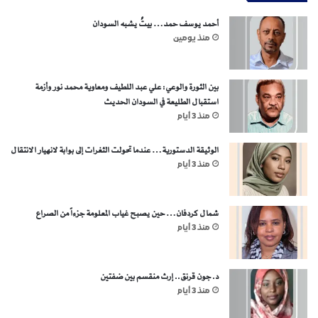
أحمد يوسف حمد… بيتٌ يشبه السودان
منذ يومين
بين الثورة والوعي: علي عبد اللطيف ومعاوية محمد نور وأزمة
استقبال الطليعة في السودان الحديث
منذ 3 أيام
الوثيقة الدستورية… عندما تحولت الثغرات إلى بوابة لانهيار الانتقال
منذ 3 أيام
شمال كردفان… حين يصبح غياب المعلومة جزءاً من الصراع
منذ 3 أيام
د. جون قرنق.. إرث منقسم بين ضفتين
منذ 3 أيام