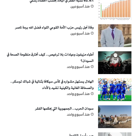
82.8% نسبة الفقر في البلاد بحسب احصاء رسمي
منذ أسبوعين
وفاة نجل رئيس حزب الأمة القومي اللواء فضل الله برمة ناصر
منذ أسبوعين
أطباء مزيفون وعيادات بلا ترخيص.. كيف تخترق منظومة الصحة في
السودان؟
منذ أسبوع واحد
الهلال يستهل مشواره في كأس سيكافا بثنائية في شباك توسكر..
والصحافة الغانية والكينية تشيد بالأداء
منذ أسبوع واحد
سودان الحرب.. الجمهورية التي يحكمها الفقر
منذ أسبوع واحد
حرب أبريل القادمة