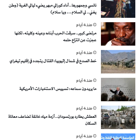
نانسي وجمهورها.. أداء كورالي مبهر يضيء ليالي الغربة (وطن
يغني.. لي السلام… ويا سلام)
منذ 4 أيام
مرتضى كبير.. سرقت الحرب أبناءه وعينه وكليته، لكنها
عجزت عن انتزاع حلمه
منذ 4 أيام
خط الصدع في شمال إثيوبيا: القتال يتجدد في إقليم تيغراي
منذ 4 أيام
ما يريدون سماعه: تسييس الاستخبارات الأمريكية
منذ 4 أيام
العطش يطارد بورتسودان.. أزمة مياه خانقة تضاعف معاناة
السكان
منذ 4 أيام