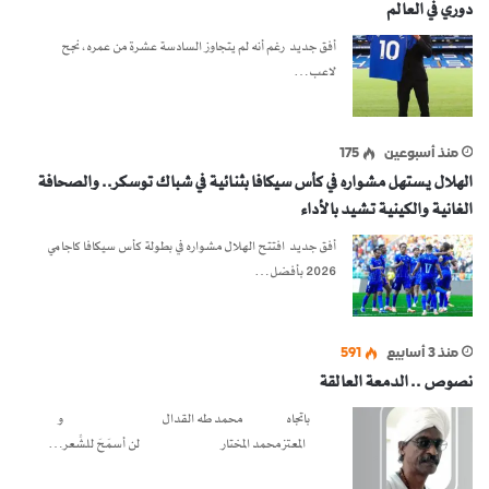
دوري في العالم
أفق جديد رغم أنه لم يتجاوز السادسة عشرة من عمره، نجح
لاعب…
منذ أسبوعين
175
الهلال يستهل مشواره في كأس سيكافا بثنائية في شباك توسكر.. والصحافة
الغانية والكينية تشيد بالأداء
أفق جديد افتتح الهلال مشواره في بطولة كأس سيكافا كاجامي
2026 بأفضل…
منذ 3 أسابيع
591
نصوص .. الدمعة العالقة
باتجاه محمد طه القدال و
المعتز محمد المختار لن أسمَحَ للشِّعر…