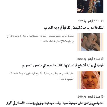
منذ 6 أيام
157
للثقافة دور.. مدن تنهض ثقافياً في وجه الحرب
مغيرة حربية بينما تنشغل الساحة السودانية بأخبار الحرب والنزوح
والأزمات الإنسانية المضاعفة،…
منذ 6 أيام
220
قراءة في رواية أشباح فرنساوي للكاتب السوداني منصور الصويم
علياء قاسم حمودة يبدو غلاف أشباح فرنساوي كلوحة غامضة لا
تُفهم دلالتها…
منذ 6 أيام
299
تشيلسي يراهن على موهبة سودانية.. مهدي الجزولي يخطف الأنظار في أقوى