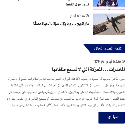
تدور حول النفط
منذ 6 أيام
دار الريح… وما يزال سؤال الحياة معلقًا
كلمة العدد الحالي
منذ 6 أيام
179
المخدرات… المعركة التي لا تسمع طلقاتها
حين تُذكر الحرب في السودان، تتجه الأذهان فوراً إلى أصوات المدافع، والطائرات المسيّرة، والمنازل
المهدمة، وقوافل النازحين التي لا تنتهي. نتذكر المدن التي تحولت إلى خرائب، والأسر التي شتتها
النزوح، والاقتصاد الذي أنهكه الدمار، وملايين الأطفال الذين حُرموا من التعليم. لكن، وسط كل
هذه الصور الصاخبة، ثمة حرب أخرى بدأت تتسلل في صمت، لا يسمع الناس دوي انفجاراتها، ولا
تتصدر نشرات الأخبار كل يوم، لكنها ربما تكون الأشد خطراً لأنها تستهدف ما تبقى من قدرة…
اقرأ المزيد