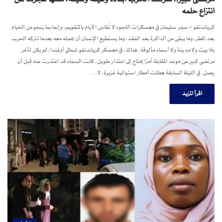
انتزاع حلمه
كرياندنقو – سمر سليمان في معسكرات اللجوء لا تُقاس الأيام بالتقويم، وإنما بما ينجو من الخيام
بعد المطر، وما يبقى من الذاكرة بعد الفقد، وما يستطيع الإنسان أن يحمله معه بعدما تتركه الحرب
بلا بيت ولا مدينة ولا أسماء مألوفة. هناك، في معسكر كرياندنقو شمالي أوغندا، لم يكن تأخر
مرتضى كبير عن موعد المقابلة أمرًا يحتاج إلى اعتذار طويل. كانت السماء قد اعتذرت عنه قبل أن
يصل. في الليلة السابقة هطلت أمطار استوائية غزيرة، لا…
اقرأ المزيد