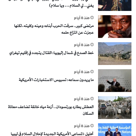
يغني.. لي السلام… ويا سلام)
منذ 6 أيام
مرتضى كبير.. سرقت الحرب أبناءه وعينه وكليته، لكنها
عجزت عن انتزاع حلمه
منذ 6 أيام
خط الصدع في شمال إثيوبيا: القتال يتجدد في إقليم تيغراي
منذ 6 أيام
ما يريدون سماعه: تسييس الاستخبارات الأمريكية
منذ 6 أيام
العطش يطارد بورتسودان.. أزمة مياه خانقة تضاعف معاناة
السكان
منذ 6 أيام
تحليل :المساعي الأمريكية الجديدة لإحلال السلام في ليبيا