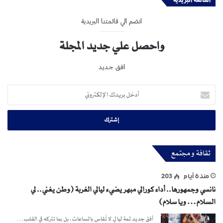
انضم الي قائمتنا البريدية
واحصل علي جديد المجلة
افق جديد
أدخل
بريدك
الإلكتروني
ثقافة و مجتمع
منذ 6 أيام
203
نانسي وجمهورها.. أداء كورالي مبهر يضيء ليالي الغربة (وطن يغني.. لي
السلام… ويا سلام)
أفق جديد ثمة ليالٍ لا تُقاس بالساعات، بل بما تتركه في القلب…