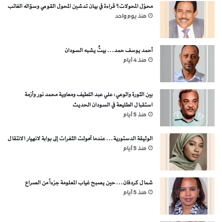
محوّل المحولات؟ قراءة في بيان تدشين المحول القومي وسؤاله الغائب
منذ يوم واحد
أحمد يوسف حمد… بيتٌ يشبه السودان
منذ 4 أيام
بين الثورة والوعي: علي عبد اللطيف ومعاوية محمد نور وأزمة
استقبال الطليعة في السودان الحديث
منذ 5 أيام
الوثيقة الدستورية… عندما تحولت الثغرات إلى بوابة لانهيار الانتقال
منذ 5 أيام
شمال كردفان… حين يصبح غياب المعلومة جزءاً من الصراع
منذ 5 أيام