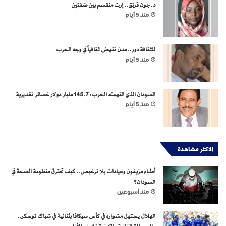
د. جون قرنق.. إرث منقسم بين ضفتين
منذ 5 أيام
للثقافة دور.. مدن تنهض ثقافياً في وجه الحرب
منذ 5 أيام
السودان الذي التهمته الحرب: 145.7 مليار دولار خسائر تقديرية
منذ 5 أيام
الاكثر مشاهدة
أطباء مزيفون وعيادات بلا ترخيص.. كيف تخترق منظومة الصحة في
السودان؟
منذ أسبوعين
الهلال يستهل مشواره في كأس سيكافا بثنائية في شباك توسكر..