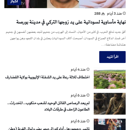
اخبار
منذ 3 أيام
288
نهاية مأساوية لسودانية على يد زوجها التركي في مدينة بورصة
أفق جديد تدفع الحرب، في كثير من الأحيان، النساء إلى الهروب من جحيمٍ لتجد بعضهن أنفسهن في جحيم
آخر. فمنذ اندلاع الصراع في السودان، أصبحت آلاف السودانيات يعشن في بلدان اللجوء وهن يواجهن
هشاشة مضاعفة؛…
اقرأ المزيد
منذ 4 أيام
اختطاف ثلاثة رعاة على يد الشفتة الإثيوبية بولاية القضارف
منذ 6 أيام
لم يعد الرصاص القاتل الوحيد لشعب منكوب.. المخدرات..
الطاعون الزاحف في طرقات البلاد
منذ 6 أيام
نانسي وجمهورها.. أداء كورالي مبهر يضيء ليالي الغربة (وطن