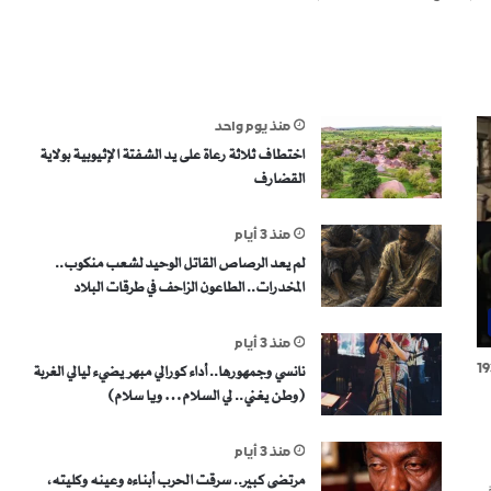
منذ يوم واحد
اختطاف ثلاثة رعاة على يد الشفتة الإثيوبية بولاية
القضارف
منذ 3 أيام
لم يعد الرصاص القاتل الوحيد لشعب منكوب..
المخدرات.. الطاعون الزاحف في طرقات البلاد
منذ 3 أيام
19
نانسي وجمهورها.. أداء كورالي مبهر يضيء ليالي الغربة
(وطن يغني.. لي السلام… ويا سلام)
منذ 3 أيام
مرتضى كبير.. سرقت الحرب أبناءه وعينه وكليته،