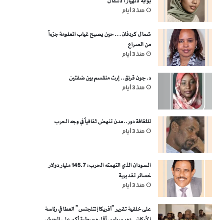
بوابة لانهيار الانتقال
منذ 3 أيام
شمال كردفان… حين يصبح غياب المعلومة جزءاً
من الصراع
منذ 3 أيام
د. جون قرنق.. إرث منقسم بين ضفتين
منذ 3 أيام
للثقافة دور.. مدن تنهض ثقافياً في وجه الحرب
منذ 3 أيام
السودان الذي التهمته الحرب: 145.7 مليار دولار
خسائر تقديرية
منذ 3 أيام
على خلفية تقرير “آفريكا إنتلجنس” العطا في رئاسة
الأركان.. دور سياسي أقل وسيطرة أكبر على الجيش