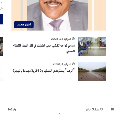
عمر
ماي
افق جديد
فبراير 24, 2026
مروي تواجه تفشي حمى الضنك في ظل انهيار النظام
الصحي
فبراير 3, 2026
“الرهد” يستجدي السقيا و40 قرية مهددة بالهجرة
18
منذ 3 أيام
143