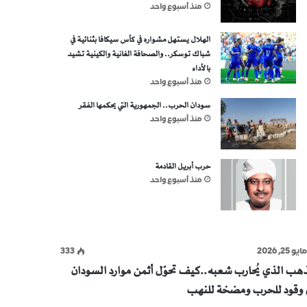
منذ أسبوع واحد
الهلال يستهل مشواره في كأس سيكافا بثنائية في
شباك توسكر.. والصحافة الغانية والكينية تشيد
بالأداء
منذ أسبوع واحد
سودان الحرب.. الجمهورية التي يحكمها الفقر
منذ أسبوع واحد
حرب أبريل القادمة
منذ أسبوع واحد
ايو 25, 2026
333
ذهب الذي يُحارب شعبه..كيف تحوّل أثمن موارد السودان
ى وقود للحرب ومضخة للنهب