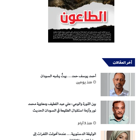
أخر المقالات
أحمد يوسف حمد… بيتٌ يشبه السودان
منذ يومين
بين الثورة والوعي: علي عبد اللطيف ومعاوية محمد
نور وأزمة استقبال الطليعة في السودان الحديث
منذ 3 أيام
الوثيقة الدستورية… عندما تحولت الثغرات إلى