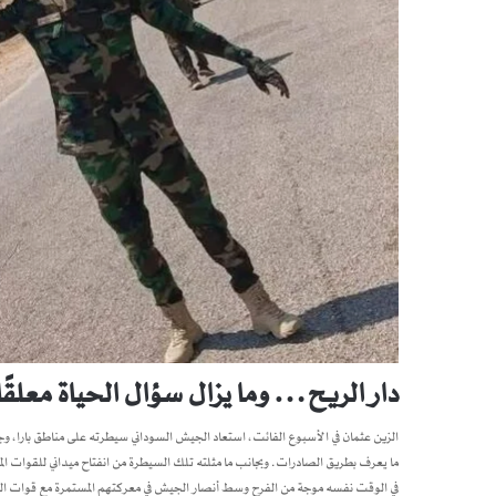
دار الريح… وما يزال سؤال الحياة معلقًا
الزين عثمان في الأسبوع الفائت، استعاد الجيش السوداني سيطرته على مناطق بارا، وجب
ما يعرف بطريق الصادرات. وبجانب ما مثلته تلك السيطرة من انفتاح ميداني للقوات
في الوقت نفسه موجة من الفرح وسط أنصار الجيش في معركتهم المستمرة مع قوات ال