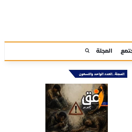
تمع
المجلة
بحث عن
المجلة..العدد الواحد والتسعون