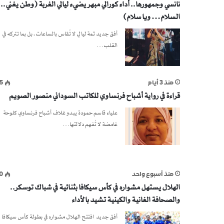
نانسي وجمهورها.. أداء كورالي مبهر يضيء ليالي الغربة (وطن يغني.. 
السلام… ويا سلام)
أفق جديد ثمة ليالٍ لا تُقاس بالساعات، بل بما تتركه في
القلب…
منذ 3 أيام
5
قراءة في رواية أشباح فرنساوي للكاتب السوداني منصور الصويم
علياء قاسم حمودة يبدو غلاف أشباح فرنساوي كلوحة
غامضة لا تُفهم دلالتها…
منذ أسبوع واحد
0
الهلال يستهل مشواره في كأس سيكافا بثنائية في شباك توسكر..
والصحافة الغانية والكينية تشيد بالأداء
أفق جديد افتتح الهلال مشواره في بطولة كأس سيكافا