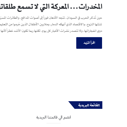
المخدرات… المعركة التي لا تسمع طلقاته
حين تُذكر الحرب في السودان، تتجه الأذهان فوراً إلى أصوات المدافع، والطائرات المسيّرة
شتتها النزوح، والاقتصاد الذي أنهكه الدمار، وملايين الأطفال الذين حُرموا من ا
دوي انفجاراتها، ولا تتصدر نشرات الأخبار كل يوم، لكنها ربما تكون الأشد خطراً لأ
اقرأ المزيد
القائمة البريدية
انضم الي قائمتنا البريدية