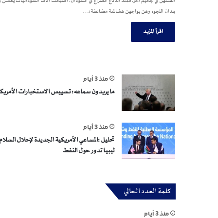
أنفسهن في جحيم آخر. فمنذ اندلاع الصراع في السودان، أصبحت آلاف السودانيات يعشن ف
بلدان اللجوء وهن يواجهن هشاشة مضاعفة؛…
اقرأ المزيد
منذ 3 أيام
ما يريدون سماعه: تسييس الاستخبارات الأمريك
منذ 3 أيام
تحليل :المساعي الأمريكية الجديدة لإحلال السلام 
ليبيا تدور حول النفط
كلمة العدد الحالي
منذ 3 أيام