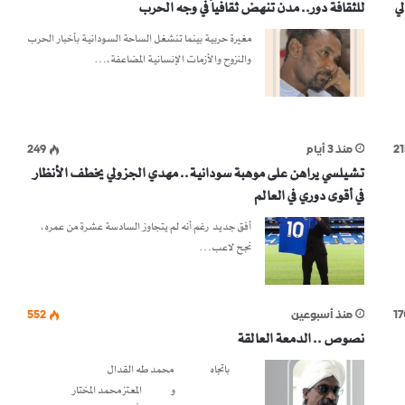
لي
للثقافة دور.. مدن تنهض ثقافياً في وجه الحرب
مغيرة حربية بينما تنشغل الساحة السودانية بأخبار الحرب
والنزوح والأزمات الإنسانية المضاعفة،…
21
منذ 3 أيام
249
تشيلسي يراهن على موهبة سودانية.. مهدي الجزولي يخطف الأنظار
في أقوى دوري في العالم
أفق جديد رغم أنه لم يتجاوز السادسة عشرة من عمره،
نجح لاعب…
17
منذ أسبوعين
552
نصوص .. الدمعة العالقة
باتجاه محمد طه القدال
و المعتز محمد المختار