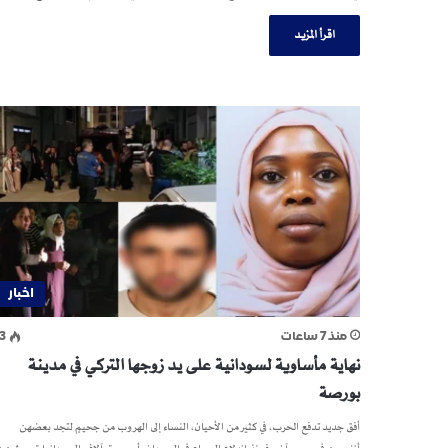
اقرأ المزيد
اخبار
منذ 7 ساعات
3
نهاية مأساوية لسودانية على يد زوجها التركي في مدينة
بورصة
أفق جديد تدفع الحرب، في كثير من الأحيان، النساء إلى الهروب من جحيمٍ لتجد بعضهن