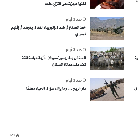
ي
لكنها عجزت عن انتزاع حلمه
منذ 3 أيام
خط الصدع في شمال إثيوبيا: القتال يتجدد في إقليم
تيغراي
منذ 3 أيام
ية
العطش يطارد بورتسودان.. أزمة مياه خانقة
تضاعف معاناة السكان
منذ 3 أيام
في
دار الريح… وما يزال سؤال الحياة معلقًا
173