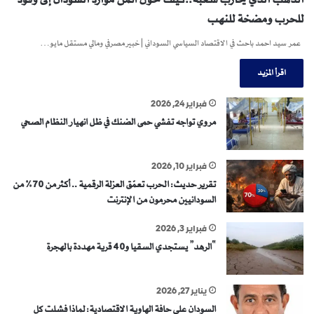
للحرب ومضخة للنهب
عمر سيد احمد باحث في الاقتصاد السياسي السوداني | خبير مصرفي ومالي مستقل مايو…
اقرأ المزيد
فبراير 24, 2026
مروي تواجه تفشي حمى الضنك في ظل انهيار النظام الصحي
فبراير 10, 2026
تقرير حديث: الحرب تعمّق العزلة الرقمية .. أكثر من 70% من
السودانيين محرمون من الإنترنت
فبراير 3, 2026
“الرهد” يستجدي السقيا و40 قرية مهددة بالهجرة
يناير 27, 2026
السودان على حافة الهاوية الاقتصادية: لماذا فشلت كل