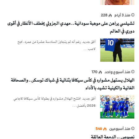
منذ 3 أيام
228
تشيلسي يراهن على موهبة سودانية.. مهدي الجزولي يخطف الأنظار في أقوى
دوري في العالم
أفق جديد رغم أنه لم يتجاوز السادسة عشرة من عمره، نجح
لاعب…
منذ أسبوع واحد
170
الهلال يستهل مشواره في كأس سيكافا بثنائية في شباك توسكر.. والصحافة
الغانية والكينية تشيد بالأداء
أفق جديد افتتح الهلال مشواره في بطولة كأس سيكافا كاجامي
2026 بأفضل…
منذ أسبوعين
546
نصوص .. الدمعة العالقة