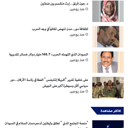
د. جون قرنق.. إرث منقسم بين ضفتين
منذ يومين
للثقافة دور.. مدن تنهض ثقافياً في وجه الحرب
منذ يومين
السودان الذي التهمته الحرب: 145.7 مليار دولار خسائر تقديرية
منذ يومين
على خلفية تقرير “آفريكا إنتلجنس” العطا في رئاسة الأركان.. دور
سياسي أقل وسيطرة أكبر على الجيش
منذ يومين
الاكثر مشاهدة
“منصة المجتمع المدني ” تطلق وثيقتين لدعم مسار السلام في السودان