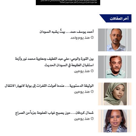
أخر المقالات
أحمد يوسف حمد… بيتٌ يشبه السودان
منذ يوم واحد
بين الثورة والوعي: علي عبد اللطيف ومعاوية محمد نور وأزمة
استقبال الطليعة في السودان الحديث
منذ يومين
الوثيقة الدستورية… عندما تحولت الثغرات إلى بوابة لانهيار الانتقال
منذ يومين
شمال كردفان… حين يصبح غياب المعلومة جزءاً من الصراع
منذ يومين