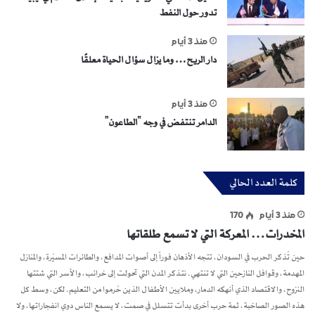
تدور حول النفط
منذ 3 أيام
دار الريح… وما يزال سؤال الحياة معلقًا
منذ 3 أيام
الدامر تنتفض في وجه “الطاعون”
كلمة العدد الحالي
منذ 3 أيام
170
المخدرات… المعركة التي لا تسمع طلقاتها
حين تُذكر الحرب في السودان، تتجه الأذهان فوراً إلى أصوات المدافع، والطائرات المسيّرة، والمنازل
المهدمة، وقوافل النازحين التي لا تنتهي. نتذكر المدن التي تحولت إلى خرائب، والأسر التي شتتها
النزوح، والاقتصاد الذي أنهكه الدمار، وملايين الأطفال الذين حُرموا من التعليم. لكن، وسط كل
هذه الصور الصاخبة، ثمة حرب أخرى بدأت تتسلل في صمت، لا يسمع الناس دوي انفجاراتها، ولا