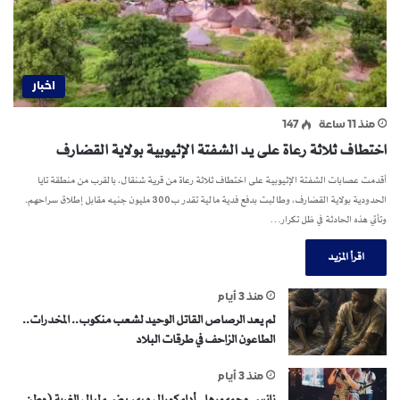
اخبار
منذ 11 ساعة
147
اختطاف ثلاثة رعاة على يد الشفتة الإثيوبية بولاية القضارف
أقدمت عصابات الشفتة الإثيوبية على اختطاف ثلاثة رعاة من قرية شنقال، بالقرب من منطقة تايا
الحدودية بولاية القضارف، وطالبت بدفع فدية مالية تقدر ب300 مليون جنيه مقابل إطلاق سراحهم.
وتأتي هذه الحادثة في ظل تكرار…
اقرأ المزيد
منذ 3 أيام
لم يعد الرصاص القاتل الوحيد لشعب منكوب.. المخدرات..
الطاعون الزاحف في طرقات البلاد
منذ 3 أيام
نانسي وجمهورها.. أداء كورالي مبهر يضيء ليالي الغربة (وطن