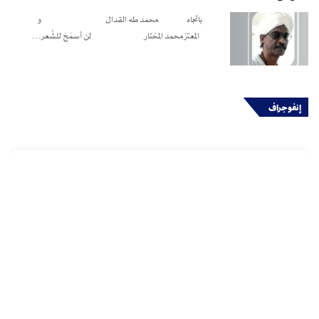
باتجاه محمد طه القدال و
المعتز محمد المختار لن أسمَحَ للشِّعر…
إنفوجراف