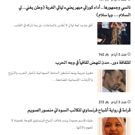
نانسي وجمهورها.. أداء كورالي مبهر يضيء ليالي الغربة (وطن يغني.. لي
السلام… ويا سلام)
أفق جديد ثمة ليالٍ لا تُقاس بالساعات، بل بما تتركه في القلب…
منذ 3 أيام
142
للثقافة دور.. مدن تنهض ثقافياً في وجه الحرب
مغيرة حربية بينما تنشغل الساحة السودانية بأخبار الحرب والنزوح
والأزمات الإنسانية المضاعفة،…
منذ 3 أيام
213
قراءة في رواية أشباح فرنساوي للكاتب السوداني منصور الصويم
علياء قاسم حمودة يبدو غلاف أشباح فرنساوي كلوحة غامضة لا
تُفهم دلالتها…