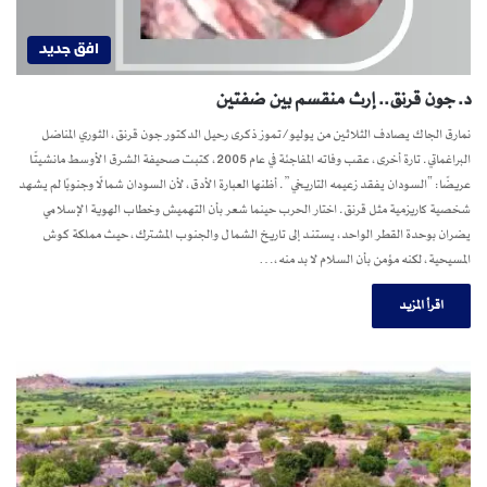
افق جديد
د. جون قرنق.. إرث منقسم بين ضفتين
نمارق الجاك يصادف الثلاثين من يوليو/تموز ذكرى رحيل الدكتور جون قرنق، الثوري المناضل
البراغماتي. تارة أخرى، عقب وفاته المفاجئة في عام 2005، كتبت صحيفة الشرق الأوسط مانشيتًا
عريضًا: “السودان يفقد زعيمه التاريخي”. أظنها العبارة الأدق، لأن السودان شمالًا وجنوبًا لم يشهد
شخصية كاريزمية مثل قرنق. اختار الحرب حينما شعر بأن التهميش وخطاب الهوية الإسلامي
يضران بوحدة القطر الواحد، يستند إلى تاريخ الشمال والجنوب المشترك، حيث مملكة كوش
المسيحية، لكنه مؤمن بأن السلام لا بد منه،…
اقرأ المزيد