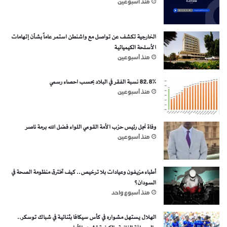
منذ أسبوعين
الخارجية تكشف عن تواصل مع واشنطن استمر عاماً بشأن إتهامات
الأسلحة الكيميائية
منذ أسبوعين
82.8% نسبة الفقر في البلاد بحسب احصاء رسمي
منذ أسبوعين
وفاة نجل رئيس حزب الأمة القومي اللواء فضل الله برمة ناصر
منذ أسبوعين
أطباء مزيفون وعيادات بلا ترخيص.. كيف تخترق منظومة الصحة في
السودان؟
منذ أسبوع واحد
الهلال يستهل مشواره في كأس سيكافا بثنائية في شباك توسكر..