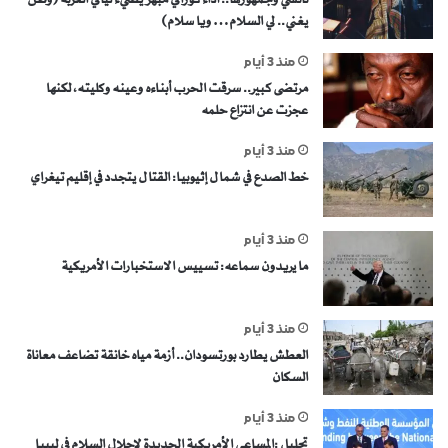
يغني.. لي السلام… ويا سلام)
منذ 3 أيام
مرتضى كبير.. سرقت الحرب أبناءه وعينه وكليته، لكنها
عجزت عن انتزاع حلمه
منذ 3 أيام
خط الصدع في شمال إثيوبيا: القتال يتجدد في إقليم تيغراي
منذ 3 أيام
ما يريدون سماعه: تسييس الاستخبارات الأمريكية
منذ 3 أيام
العطش يطارد بورتسودان.. أزمة مياه خانقة تضاعف معاناة
السكان
منذ 3 أيام
تحليل :المساعي الأمريكية الجديدة لإحلال السلام في ليبيا