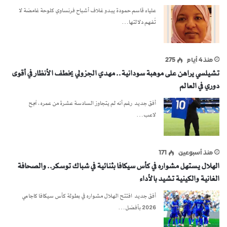
علياء قاسم حمودة يبدو غلاف أشباح فرنساوي كلوحة غامضة لا
تُفهم دلالتها…
منذ 4 أيام
275
تشيلسي يراهن على موهبة سودانية.. مهدي الجزولي يخطف الأنظار في أقوى
دوري في العالم
أفق جديد رغم أنه لم يتجاوز السادسة عشرة من عمره، نجح
لاعب…
منذ أسبوعين
171
الهلال يستهل مشواره في كأس سيكافا بثنائية في شباك توسكر.. والصحافة
الغانية والكينية تشيد بالأداء
أفق جديد افتتح الهلال مشواره في بطولة كأس سيكافا كاجامي
2026 بأفضل…