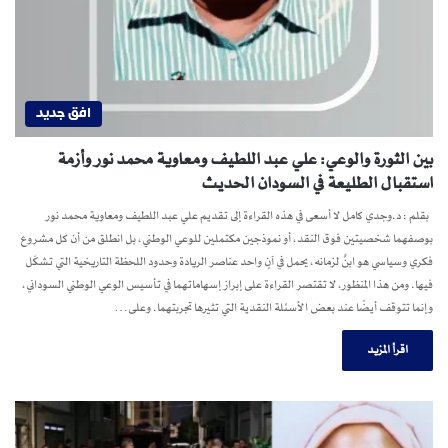
افق جديد
بين الثورة والوعي: علي عبد اللطيف ومعاوية محمد نور وأزمة
استقبال الطليعة في السودان الحديث
بقلم : د.وجدي كامل لا أسعى في هذه القراءة إلى تقديم علي عبد اللطيف ومعاوية محمد نور
بوصفهما شخصيتين فوق النقد، أو نموذجين مكتملين للوعي الوطني، بل انطلق من أن كل مشروع
فكري وسياسي هو ابنٌ لزمانه، يحمل في آنٍ واحد عناصر الريادة وحدود اللحظة التاريخية التي تشكّل
فيها. ومن هذا المنظور، لا تقتصر القراءة على إبراز إسهاماتهما في تأسيس الوعي الوطني السوداني،
وإنما تتوقف أيضًا عند بعض الأسئلة النقدية التي تثيرها تجربتهما. وعلى…
اقرأ المزيد