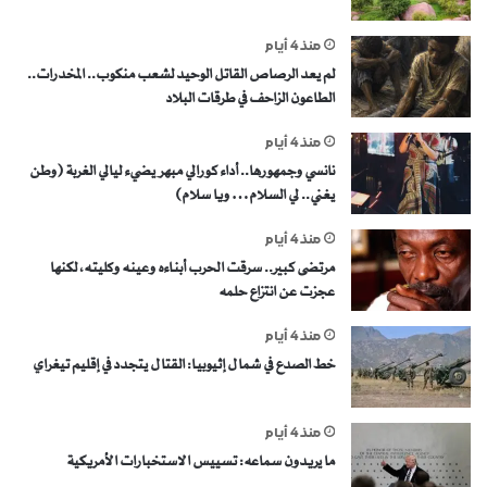
منذ 4 أيام
لم يعد الرصاص القاتل الوحيد لشعب منكوب.. المخدرات..
الطاعون الزاحف في طرقات البلاد
منذ 4 أيام
نانسي وجمهورها.. أداء كورالي مبهر يضيء ليالي الغربة (وطن
يغني.. لي السلام… ويا سلام)
منذ 4 أيام
مرتضى كبير.. سرقت الحرب أبناءه وعينه وكليته، لكنها
عجزت عن انتزاع حلمه
منذ 4 أيام
خط الصدع في شمال إثيوبيا: القتال يتجدد في إقليم تيغراي
منذ 4 أيام
ما يريدون سماعه: تسييس الاستخبارات الأمريكية