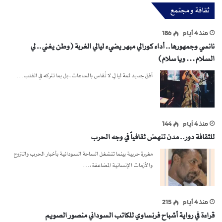
ثقافة و مجتمع
منذ 4 أيام
186
نانسي وجمهورها.. أداء كورالي مبهر يضيء ليالي الغربة (وطن يغني.. لي
السلام… ويا سلام)
أفق جديد ثمة ليالٍ لا تُقاس بالساعات، بل بما تتركه في القلب…
منذ 4 أيام
144
للثقافة دور.. مدن تنهض ثقافياً في وجه الحرب
مغيرة حربية بينما تنشغل الساحة السودانية بأخبار الحرب والنزوح
والأزمات الإنسانية المضاعفة،…
منذ 4 أيام
215
قراءة في رواية أشباح فرنساوي للكاتب السوداني منصور الصويم