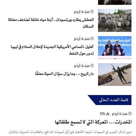
منذ 4 أيام
العطش يطارد بورتسودان.. أزمة مياه خانقة تضاعف معاناة
السكان
منذ 4 أيام
تحليل :المساعي الأمريكية الجديدة لإحلال السلام في ليبيا
تدور حول النفط
منذ 4 أيام
دار الريح… وما يزال سؤال الحياة معلقًا
كلمة العدد الحالي
منذ 4 أيام
176
المخدرات… المعركة التي لا تسمع طلقاتها
حين تُذكر الحرب في السودان، تتجه الأذهان فوراً إلى أصوات المدافع، والطائرات المسيّرة، والمنازل