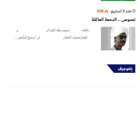
منذ 3 أسابيع
558
نصوص .. الدمعة العالقة
باتجاه محمد طه القدال و
المعتز محمد المختار لن أسمَحَ للشِّعر…
إنفوجراف