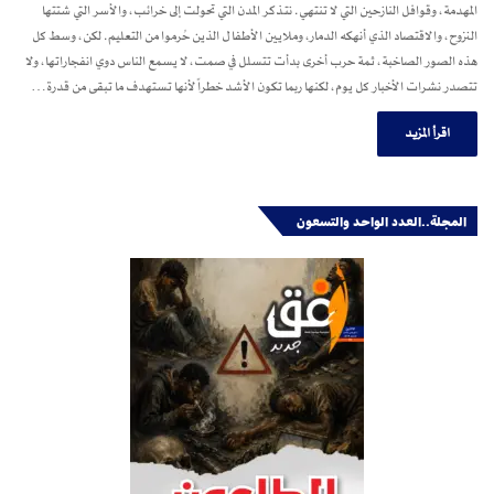
المهدمة، وقوافل النازحين التي لا تنتهي. نتذكر المدن التي تحولت إلى خرائب، والأسر التي شتتها
النزوح، والاقتصاد الذي أنهكه الدمار، وملايين الأطفال الذين حُرموا من التعليم. لكن، وسط كل
هذه الصور الصاخبة، ثمة حرب أخرى بدأت تتسلل في صمت، لا يسمع الناس دوي انفجاراتها، ولا
تتصدر نشرات الأخبار كل يوم، لكنها ربما تكون الأشد خطراً لأنها تستهدف ما تبقى من قدرة…
اقرأ المزيد
المجلة..العدد الواحد والتسعون