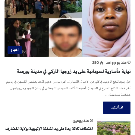
اخبار
منذ يوم واحد
250
نهاية مأساوية لسودانية على يد زوجها التركي في مدينة بورصة
أفق جديد تدفع الحرب، في كثير من الأحيان، النساء إلى الهروب من جحيمٍ لتجد بعضهن أنفسهن في جحيم
آخر. فمنذ اندلاع الصراع في السودان، أصبحت آلاف السودانيات يعشن في بلدان اللجوء وهن يواجهن
هشاشة مضاعفة؛…
اقرأ المزيد
منذ يومين
اختطاف ثلاثة رعاة على يد الشفتة الإثيوبية بولاية القضارف