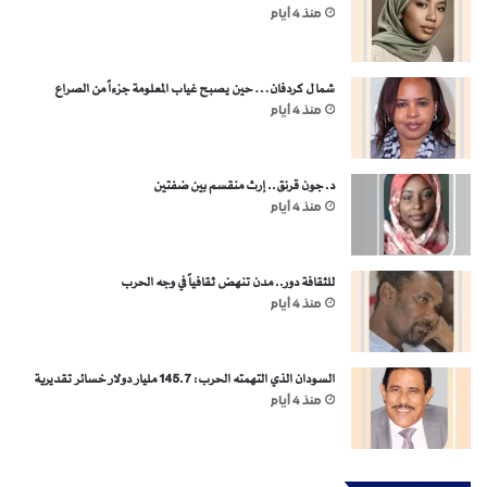
منذ 4 أيام
شمال كردفان… حين يصبح غياب المعلومة جزءاً من الصراع
منذ 4 أيام
د. جون قرنق.. إرث منقسم بين ضفتين
منذ 4 أيام
للثقافة دور.. مدن تنهض ثقافياً في وجه الحرب
منذ 4 أيام
السودان الذي التهمته الحرب: 145.7 مليار دولار خسائر تقديرية
منذ 4 أيام