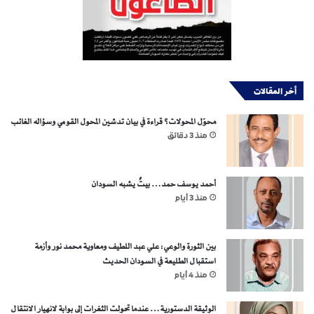
أخر المقالات
محوّل المحولات؟ قراءة في بيان تدشين المحول القومي وسؤاله الغائب
منذ 3 دقائق
أحمد يوسف حمد… بيتٌ يشبه السودان
منذ 3 أيام
بين الثورة والوعي: علي عبد اللطيف ومعاوية محمد نور وأزمة
استقبال الطليعة في السودان الحديث
منذ 4 أيام
الوثيقة الدستورية… عندما تحولت الثغرات إلى بوابة لانهيار الانتقال