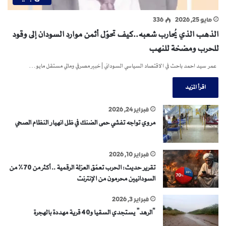
مايو 25, 2026
336
الذهب الذي يُحارب شعبه..كيف تحوّل أثمن موارد السودان إلى وقود
للحرب ومضخة للنهب
عمر سيد احمد باحث في الاقتصاد السياسي السوداني | خبير مصرفي ومالي مستقل مايو…
اقرأ المزيد
فبراير 24, 2026
مروي تواجه تفشي حمى الضنك في ظل انهيار النظام الصحي
فبراير 10, 2026
تقرير حديث: الحرب تعمّق العزلة الرقمية .. أكثر من 70% من
السودانيين محرمون من الإنترنت
فبراير 3, 2026
“الرهد” يستجدي السقيا و40 قرية مهددة بالهجرة