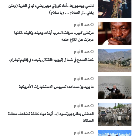
نانسي وجمهورها.. أداء كورالي مبهر يضيء ليالي الغربة (وطن
يغني.. لي السلام… ويا سلام)
منذ 5 أيام
مرتضى كبير.. سرقت الحرب أبناءه وعينه وكليته، لكنها
عجزت عن انتزاع حلمه
منذ 5 أيام
خط الصدع في شمال إثيوبيا: القتال يتجدد في إقليم تيغراي
منذ 5 أيام
ما يريدون سماعه: تسييس الاستخبارات الأمريكية
منذ 5 أيام
العطش يطارد بورتسودان.. أزمة مياه خانقة تضاعف معاناة
السكان
منذ 5 أيام