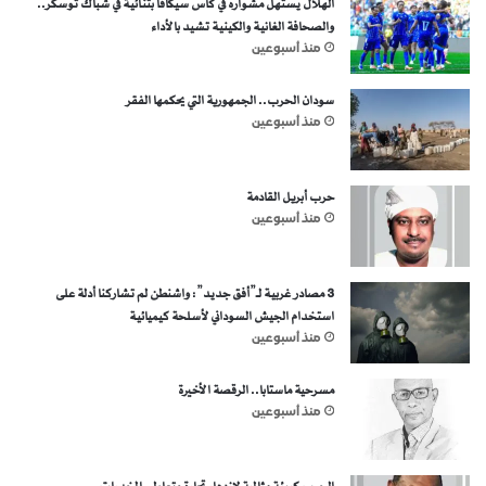
الهلال يستهل مشواره في كأس سيكافا بثنائية في شباك توسكر..
والصحافة الغانية والكينية تشيد بالأداء
منذ أسبوعين
سودان الحرب.. الجمهورية التي يحكمها الفقر
منذ أسبوعين
حرب أبريل القادمة
منذ أسبوعين
3 مصادر غربية لـ”أفق جديد”: واشنطن لم تشاركنا أدلة على
استخدام الجيش السوداني لأسلحة كيميائية
منذ أسبوعين
مسرحية ماستابا.. الرقصة الأخيرة
منذ أسبوعين