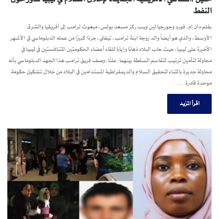
النفط
بقلم دان إم. فورد وجورجيا لين ويب ركز مسعد بولس، مبعوث ترامب إلى أفريقيا والشرق
الأوسط، والذي هو أيضاً والد زوجة ابنة ترامب، تيفاني، جزءًا كبيرًا من عمله الدبلوماسي في الأشهر
الأخيرة على ليبيا، حيث جاب البلاد ذهابًا وإيابًا للقاء أعضاء الحكومتين المتنافستين في ليبيا في
محاولة لتأمين ترتيب لتقاسم السلطة بينهما. علنًا، وصف فريق ترامب هذا الجهد الدبلوماسي بأنه
محاولة جديرة بالثناء لتحقيق السلام والديمقراطية المستدامين في البلاد من خلال تشكيل حكومة
موحدة قادرة…
اقرأ المزيد