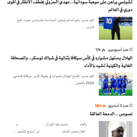
تشيلسي يراهن على موهبة سودانية.. مهدي الجزولي يخطف الأنظار في أقوى
دوري في العالم
أفق جديد رغم أنه لم يتجاوز السادسة عشرة من عمره، نجح
لاعب…
منذ أسبوعين
174
الهلال يستهل مشواره في كأس سيكافا بثنائية في شباك توسكر.. والصحافة
الغانية والكينية تشيد بالأداء
أفق جديد افتتح الهلال مشواره في بطولة كأس سيكافا كاجامي
2026 بأفضل…
منذ 3 أسابيع
584
نصوص .. الدمعة العالقة
باتجاه محمد طه القدال و
المعتز محمد المختار لن أسمَحَ للشِّعر…