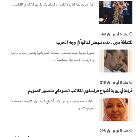
أفق جديد ثمة ليالٍ لا تُقاس بالساعات، بل بما تتركه في القلب…
منذ 5 أيام
149
للثقافة دور.. مدن تنهض ثقافياً في وجه الحرب
مغيرة حربية بينما تنشغل الساحة السودانية بأخبار الحرب والنزوح
والأزمات الإنسانية المضاعفة،…
منذ 5 أيام
218
قراءة في رواية أشباح فرنساوي للكاتب السوداني منصور الصويم
علياء قاسم حمودة يبدو غلاف أشباح فرنساوي كلوحة غامضة لا
تُفهم دلالتها…
منذ 5 أيام
293