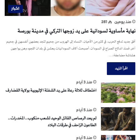
اخبار
منذ يومين
281
نهاية مأساوية لسودانية على يد زوجها التركي في مدينة بورصة
أفق جديد تدفع الحرب، في كثير من الأحيان، النساء إلى الهروب من جحيمٍ لتجد بعضهن أنفسهن في جحيم
آخر. فمنذ اندلاع الصراع في السودان، أصبحت آلاف السودانيات يعشن في بلدان اللجوء وهن يواجهن
هشاشة مضاعفة؛…
اقرأ المزيد
منذ 3 أيام
اختطاف ثلاثة رعاة على يد الشفتة الإثيوبية بولاية القضارف
منذ 5 أيام
لم يعد الرصاص القاتل الوحيد لشعب منكوب.. المخدرات..
الطاعون الزاحف في طرقات البلاد
منذ 5 أيام