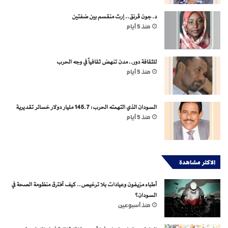
د. جون قرنق.. إرث منقسم بين ضفتين
منذ 5 أيام
للثقافة دور.. مدن تنهض ثقافياً في وجه الحرب
منذ 5 أيام
السودان الذي التهمته الحرب: 145.7 مليار دولار خسائر تقديرية
منذ 5 أيام
الاكثر مشاهدة
أطباء مزيفون وعيادات بلا ترخيص.. كيف تخترق منظومة الصحة في
السودان؟
منذ أسبوعين