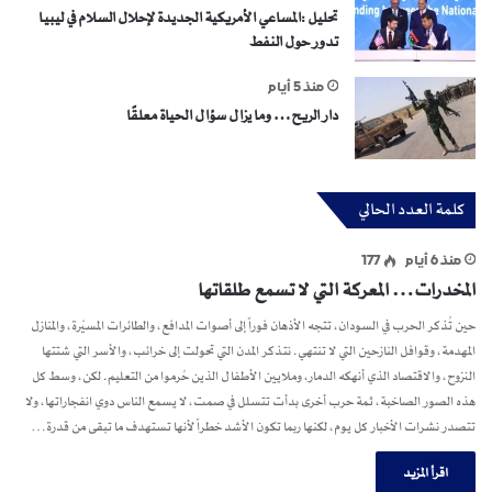
تحليل :المساعي الأمريكية الجديدة لإحلال السلام في ليبيا
تدور حول النفط
منذ 5 أيام
دار الريح… وما يزال سؤال الحياة معلقًا
كلمة العدد الحالي
منذ 6 أيام
177
المخدرات… المعركة التي لا تسمع طلقاتها
حين تُذكر الحرب في السودان، تتجه الأذهان فوراً إلى أصوات المدافع، والطائرات المسيّرة، والمنازل
المهدمة، وقوافل النازحين التي لا تنتهي. نتذكر المدن التي تحولت إلى خرائب، والأسر التي شتتها
النزوح، والاقتصاد الذي أنهكه الدمار، وملايين الأطفال الذين حُرموا من التعليم. لكن، وسط كل
هذه الصور الصاخبة، ثمة حرب أخرى بدأت تتسلل في صمت، لا يسمع الناس دوي انفجاراتها، ولا
تتصدر نشرات الأخبار كل يوم، لكنها ربما تكون الأشد خطراً لأنها تستهدف ما تبقى من قدرة…
اقرأ المزيد