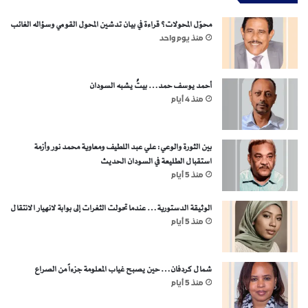
محوّل المحولات؟ قراءة في بيان تدشين المحول القومي وسؤاله الغائب
منذ يوم واحد
أحمد يوسف حمد… بيتٌ يشبه السودان
منذ 4 أيام
بين الثورة والوعي: علي عبد اللطيف ومعاوية محمد نور وأزمة
استقبال الطليعة في السودان الحديث
منذ 5 أيام
الوثيقة الدستورية… عندما تحولت الثغرات إلى بوابة لانهيار الانتقال
منذ 5 أيام
شمال كردفان… حين يصبح غياب المعلومة جزءاً من الصراع
منذ 5 أيام