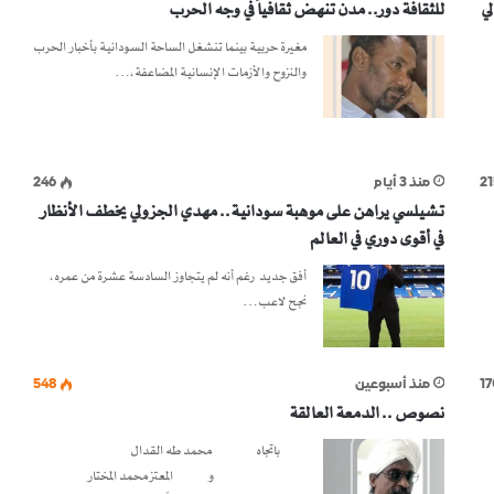
لي
للثقافة دور.. مدن تنهض ثقافياً في وجه الحرب
مغيرة حربية بينما تنشغل الساحة السودانية بأخبار الحرب
والنزوح والأزمات الإنسانية المضاعفة،…
21
منذ 3 أيام
246
تشيلسي يراهن على موهبة سودانية.. مهدي الجزولي يخطف الأنظار
في أقوى دوري في العالم
أفق جديد رغم أنه لم يتجاوز السادسة عشرة من عمره،
نجح لاعب…
17
منذ أسبوعين
548
نصوص .. الدمعة العالقة
باتجاه محمد طه القدال
و المعتز محمد المختار