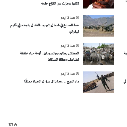
ي
لكنها عجزت عن انتزاع حلمه
منذ 3 أيام
خط الصدع في شمال إثيوبيا: القتال يتجدد في إقليم
تيغراي
منذ 3 أيام
ية
العطش يطارد بورتسودان.. أزمة مياه خانقة
تضاعف معاناة السكان
منذ 3 أيام
في
دار الريح… وما يزال سؤال الحياة معلقًا
171