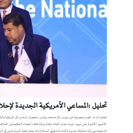
تحليل :المساعي الأمريكية الجديدة لإحلا
بقلم دان إم. فورد وجورجيا لين ويب ركز مسعد بولس، مبعوث ترامب إلى أفريقيا والشرق 
الأشهر الأخيرة على ليبيا، حيث جاب البلاد ذهابًا وإيابًا للقاء أعضاء الحكومتين المت
الدبلوماسي بأنه محاولة جديرة بالثناء لتحقيق السلام والديمقراطية المستدامين في