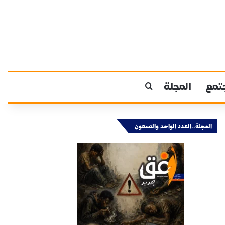
تمع
المجلة
بحث عن
المجلة..العدد الواحد والتسعون