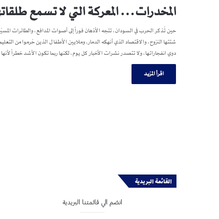
المخدرات… المعركة التي لا تسمع طلقاته
حين تُذكر الحرب في السودان، تتجه الأذهان فوراً إلى أصوات المدافع، والطائرات المسيّرة
شتتها النزوح، والاقتصاد الذي أنهكه الدمار، وملايين الأطفال الذين حُرموا من ا
دوي انفجاراتها، ولا تتصدر نشرات الأخبار كل يوم، لكنها ربما تكون الأشد خطراً لأ
اقرأ المزيد
القائمة البريدية
انضم الي قائمتنا البريدية