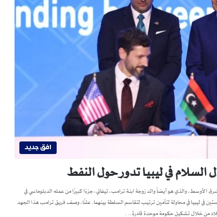
افق جديد
ل السلام في ليبيا تدور حول النفط
الأوسط، والذي هو أيضاً والد زوجة ابنة ترامب، تيفاني، جزءًا كبيرًا من عمله الدبلوماسي في
نافستين في ليبيا في محاولة لتأمين ترتيب لتقاسم السلطة بينهما. علنًا، وصف فريق ترامب هذا الجهد
 البلاد من خلال تشكيل حكومة موحدة قادرة…