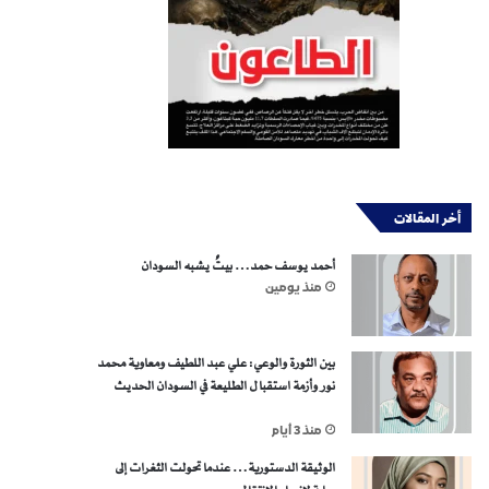
أخر المقالات
أحمد يوسف حمد… بيتٌ يشبه السودان
منذ يومين
بين الثورة والوعي: علي عبد اللطيف ومعاوية محمد
نور وأزمة استقبال الطليعة في السودان الحديث
منذ 3 أيام
الوثيقة الدستورية… عندما تحولت الثغرات إلى