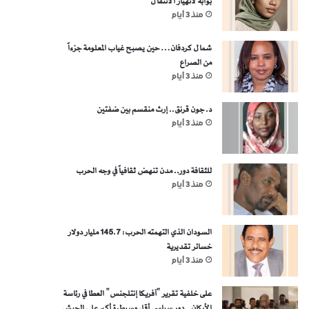
بوابة لانهيار الانتقال
منذ 3 أيام
شمال كردفان… حين يصبح غياب المعلومة جزءاً
من الصراع
منذ 3 أيام
د. جون قرنق.. إرث منقسم بين ضفتين
منذ 3 أيام
للثقافة دور.. مدن تنهض ثقافياً في وجه الحرب
منذ 3 أيام
السودان الذي التهمته الحرب: 145.7 مليار دولار
خسائر تقديرية
منذ 3 أيام
على خلفية تقرير “آفريكا إنتلجنس” العطا في رئاسة
الأركان.. دور سياسي أقل وسيطرة أكبر على الجيش