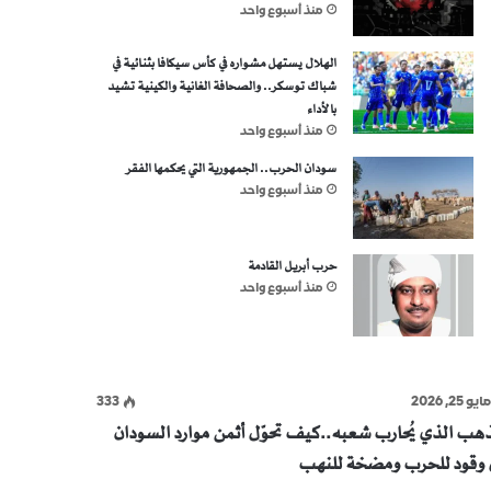
منذ أسبوع واحد
الهلال يستهل مشواره في كأس سيكافا بثنائية في
شباك توسكر.. والصحافة الغانية والكينية تشيد
بالأداء
منذ أسبوع واحد
سودان الحرب.. الجمهورية التي يحكمها الفقر
منذ أسبوع واحد
حرب أبريل القادمة
منذ أسبوع واحد
ايو 25, 2026
333
ذهب الذي يُحارب شعبه..كيف تحوّل أثمن موارد السودان
ى وقود للحرب ومضخة للنهب