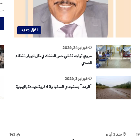
عمر
ماي
افق جديد
فبراير 24, 2026
مروي تواجه تفشي حمى الضنك في ظل انهيار النظام
الصحي
فبراير 3, 2026
“الرهد” يستجدي السقيا و40 قرية مهددة بالهجرة
17
منذ 3 أيام
143