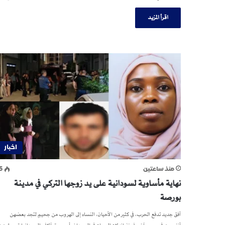
اقرأ المزيد
اخبار
منذ ساعتين
5
نهاية مأساوية لسودانية على يد زوجها التركي في مدينة
بورصة
أفق جديد تدفع الحرب، في كثير من الأحيان، النساء إلى الهروب من جحيمٍ لتجد بعضهن