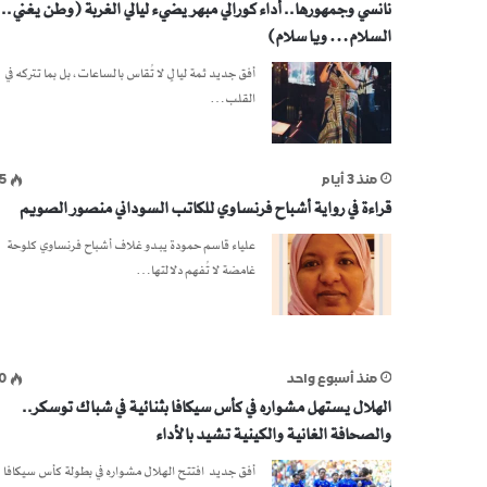
نانسي وجمهورها.. أداء كورالي مبهر يضيء ليالي الغربة (وطن يغني.. 
السلام… ويا سلام)
أفق جديد ثمة ليالٍ لا تُقاس بالساعات، بل بما تتركه في
القلب…
منذ 3 أيام
5
قراءة في رواية أشباح فرنساوي للكاتب السوداني منصور الصويم
علياء قاسم حمودة يبدو غلاف أشباح فرنساوي كلوحة
غامضة لا تُفهم دلالتها…
منذ أسبوع واحد
0
الهلال يستهل مشواره في كأس سيكافا بثنائية في شباك توسكر..
والصحافة الغانية والكينية تشيد بالأداء
أفق جديد افتتح الهلال مشواره في بطولة كأس سيكافا