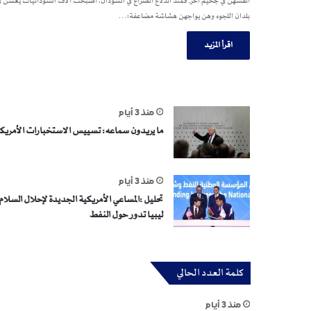
أنفسهن في جحيم آخر. فمنذ اندلاع الصراع في السودان، أصبحت آلاف السودانيات يعشن ف
بلدان اللجوء وهن يواجهن هشاشة مضاعفة؛…
اقرأ المزيد
منذ 3 أيام
ما يريدون سماعه: تسييس الاستخبارات الأمريك
منذ 3 أيام
تحليل :المساعي الأمريكية الجديدة لإحلال السلام 
ليبيا تدور حول النفط
كلمة العدد الحالي
منذ 3 أيام